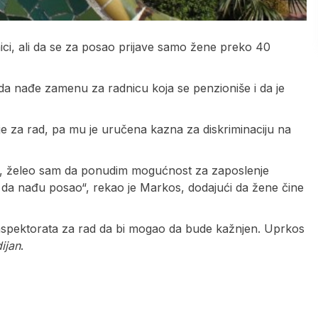
ici, ali da se za posao prijave samo žene preko 40
da nađe zamenu za radnicu koja se penzioniše i da je
cije za rad, pa mu je uručena kazna za diskriminaciju na
še, želeo sam da ponudim mogućnost za zaposlenje
da nađu posao“, rekao je Markos, dodajući da žene čine
inspektorata za rad da bi mogao da bude kažnjen. Uprkos
ijan
.