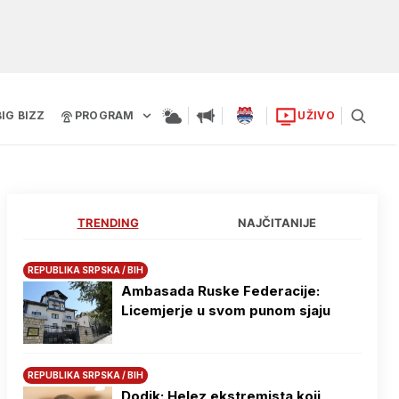
BIG BIZZ
PROGRAM
UŽIVO
TRENDING
NAJČITANIJE
REPUBLIKA SRPSKA / BIH
Ambasada Ruske Federacije:
Licemjerje u svom punom sjaju
REPUBLIKA SRPSKA / BIH
Dodik: Helez ekstremista koji