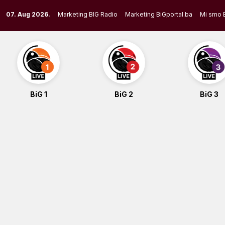
Skip
07. Aug 2026.
Marketing BIG Radio
Marketing BiGportal.ba
Mi smo 
to
content
BiG 1
BiG 2
BiG 3