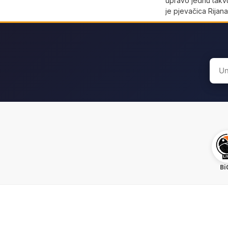
upravo jednu takvu
je pjevačica Rijan
Sear
for:
Bi