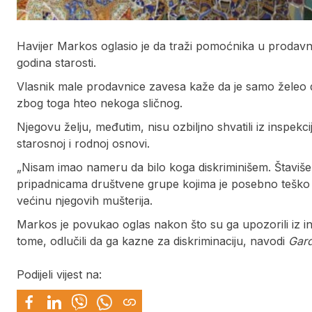
Havijer Markos oglasio je da traži pomoćnika u prodavn
godina starosti.
Vlasnik male prodavnice zavesa kaže da je samo želeo 
zbog toga hteo nekoga sličnog.
Njegovu želju, međutim, nisu ozbiljno shvatili iz inspek
starosnoj i rodnoj osnovi.
„Nisam imao nameru da bilo koga diskriminišem. Štavi
pripadnicama društvene grupe kojima je posebno teško 
većinu njegovih mušterija.
Markos je povukao oglas nakon što su ga upozorili iz 
tome, odlučili da ga kazne za diskriminaciju, navodi
Gard
Podijeli vijest na: