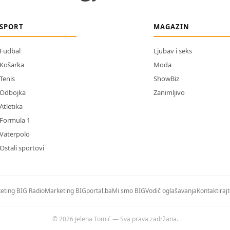
SPORT
MAGAZIN
Fudbal
Ljubav i seks
Košarka
Moda
Tenis
ShowBiz
Odbojka
Zanimljivo
Atletika
Formula 1
Vaterpolo
Ostali sportovi
eting BIG Radio
Marketing BIGportal.ba
Mi smo BIG
Vodič oglašavanja
Kontaktiraj
© 2026 Jelena Tomić — Sva prava zadržana.