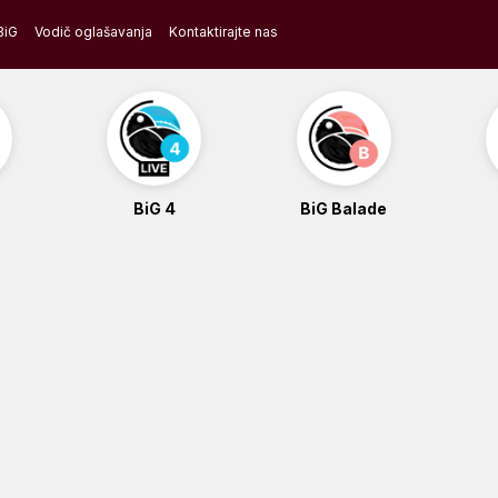
BiG
Vodič oglašavanja
Kontaktirajte nas
BiG 4
BiG Balade