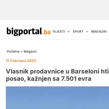
VIJESTI
SPORT
MAGAZIN
Početna
»
Magazin
11. Februara 2023.
Vlasnik prodavnice u Barseloni h
posao, kažnjen sa 7.501 evra