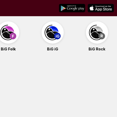
BiG Folk
BiG iG
BiG Rock