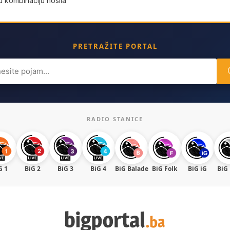
 kombinaciju nosila
a
PRETRAŽITE PORTAL
ch
RADIO STANICE
G 1
BiG 2
BiG 3
BiG 4
BiG Balade
BiG Folk
BiG iG
BiG