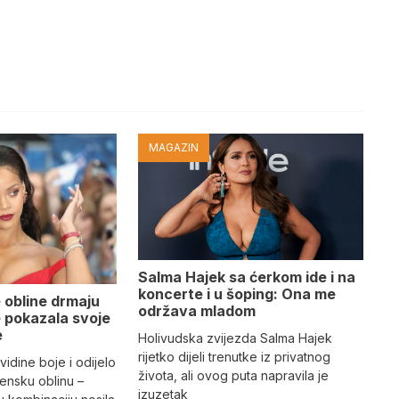
MAGAZIN
Salma Hajek sa ćerkom ide i na
koncerte i u šoping: Ona me
 obline drmaju
održava mladom
je pokazala svoje
e
Holivudska zvijezda Salma Hajek
rijetko dijeli trenutke iz privatnog
vidine boje i odijelo
života, ali ovog puta napravila je
žensku oblinu –
izuzetak