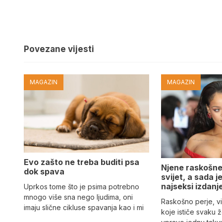
Povezane vijesti
MAGAZIN
MAGAZIN
Evo zašto ne treba buditi psa
Njene raskošne
dok spava
svijet, a sada 
najseksi izdanj
Uprkos tome što je psima potrebno
mnogo više sna nego ljudima, oni
Raskošno perje, vi
imaju slične cikluse spavanja kao i mi
koje ističe svaku 