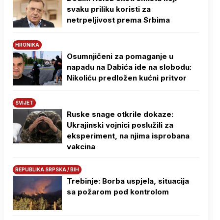
svaku priliku koristi za
netrpeljivost prema Srbima
HRONIKA
Osumnjičeni za pomaganje u
napadu na Dabića ide na slobodu:
Nikoliću predložen kućni pritvor
SVIJET
Ruske snage otkrile dokaze:
Ukrajinski vojnici poslužili za
eksperiment, na njima isprobana
vakcina
REPUBLIKA SRPSKA / BIH
Trebinje: Borba uspjela, situacija
sa požarom pod kontrolom