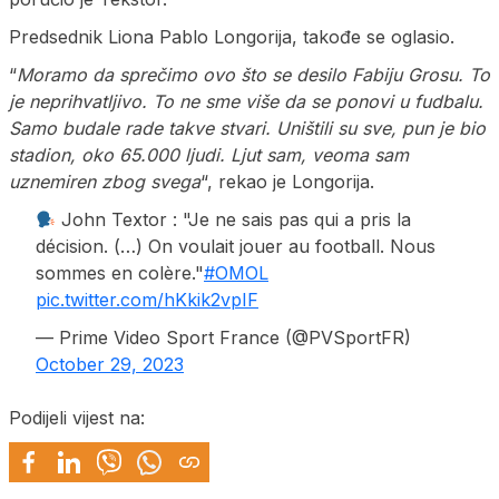
Predsednik Liona Pablo Longorija, takođe se oglasio.
“
Moramo da sprečimo ovo što se desilo Fabiju Grosu. To
je neprihvatljivo. To ne sme više da se ponovi u fudbalu.
Samo budale rade takve stvari. Uništili su sve, pun je bio
stadion, oko 65.000 ljudi. Ljut sam, veoma sam
uznemiren zbog svega
“, rekao je Longorija.
John Textor : "Je ne sais pas qui a pris la
décision. (…) On voulait jouer au football. Nous
sommes en colère."
#OMOL
pic.twitter.com/hKkik2vpIF
— Prime Video Sport France (@PVSportFR)
October 29, 2023
Podijeli vijest na: