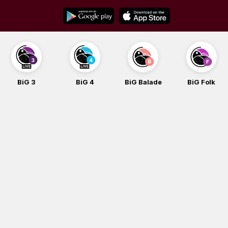
Skip
to
content
BiG 3
BiG 4
BiG Balade
BiG Folk