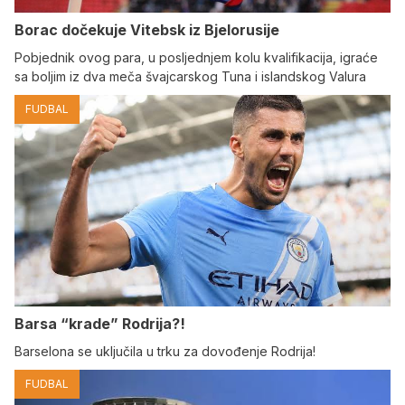
Borac dočekuje Vitebsk iz Bjelorusije
Pobjednik ovog para, u posljednjem kolu kvalifikacija, igraće
sa boljim iz dva meča švajcarskog Tuna i islandskog Valura
FUDBAL
Barsa “krade” Rodrija?!
Barselona se uključila u trku za dovođenje Rodrija!
FUDBAL