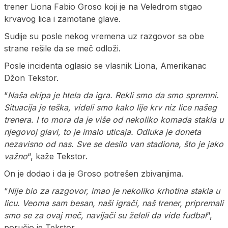
trener Liona Fabio Groso koji je na Veledrom stigao
krvavog lica i zamotane glave.
Sudije su posle nekog vremena uz razgovor sa obe
strane rešile da se meč odloži.
Posle incidenta oglasio se vlasnik Liona, Amerikanac
Džon Tekstor.
“
Naša ekipa je htela da igra. Rekli smo da smo spremni.
Situacija je teška, videli smo kako lije krv niz lice našeg
trenera. I to mora da je više od nekoliko komada stakla u
njegovoj glavi, to je imalo uticaja. Odluka je doneta
nezavisno od nas. Sve se desilo van stadiona, što je jako
važno
“, kaže Tekstor.
On je dodao i da je Groso potrešen zbivanjima.
“
Nije bio za razgovor, imao je nekoliko krhotina stakla u
licu. Veoma sam besan, naši igrači, naš trener, pripremali
smo se za ovaj meč, navijači su želeli da vide fudbal
“,
poručio je Tekstor.