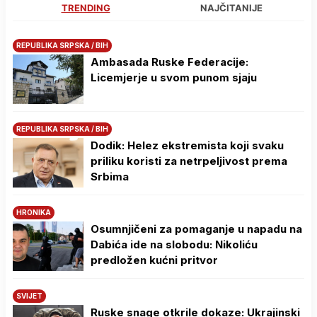
TRENDING
NAJČITANIJE
REPUBLIKA SRPSKA / BIH
Ambasada Ruske Federacije:
Licemjerje u svom punom sjaju
REPUBLIKA SRPSKA / BIH
Dodik: Helez ekstremista koji svaku
priliku koristi za netrpeljivost prema
Srbima
HRONIKA
Osumnjičeni za pomaganje u napadu na
Dabića ide na slobodu: Nikoliću
predložen kućni pritvor
SVIJET
Ruske snage otkrile dokaze: Ukrajinski