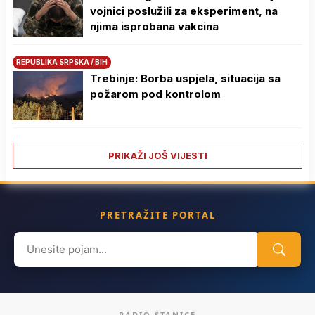
vojnici poslužili za eksperiment, na
njima isprobana vakcina
REPUBLIKA SRPSKA / BIH
Trebinje: Borba uspjela, situacija sa
požarom pod kontrolom
PRIKAŽI JOŠ VIJESTI
PRETRAŽITE PORTAL
Search
for:
RADIO STANICE