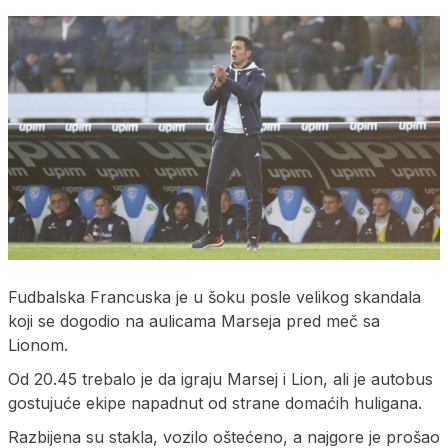
Fudbalska Francuska je u šoku posle velikog skandala
koji se dogodio na aulicama Marseja pred meč sa
Lionom.
Od 20.45 trebalo je da igraju Marsej i Lion, ali je autobus
gostujuće ekipe napadnut od strane domaćih huligana.
Razbijena su stakla, vozilo oštećeno, a najgore je prošao