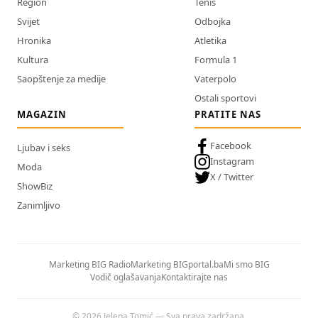
Region
Tenis
Svijet
Odbojka
Hronika
Atletika
Kultura
Formula 1
Saopštenje za medije
Vaterpolo
Ostali sportovi
MAGAZIN
PRATITE NAS
Facebook
Ljubav i seks
Instagram
Moda
X / Twitter
ShowBiz
Zanimljivo
Marketing BIG Radio
Marketing BIGportal.ba
Mi smo BIG
Vodič oglašavanja
Kontaktirajte nas
© 2026 Jelena Tomić — Sva prava zadržana.