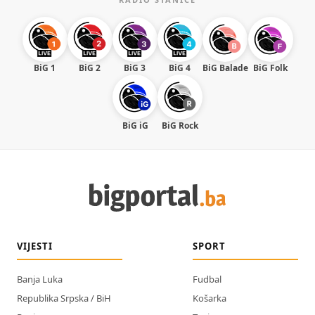
BiG 1
BiG 2
BiG 3
BiG 4
BiG Balade
BiG Folk
BiG iG
BiG Rock
VIJESTI
SPORT
Banja Luka
Fudbal
Republika Srpska / BiH
Košarka