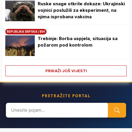
Ruske snage otkrile dokaze: Ukrajinski
vojnici poslužili za eksperiment, na
njima isprobana vakcina
REPUBLIKA SRPSKA / BIH
Trebinje: Borba uspjela, situacija sa
požarom pod kontrolom
PRIKAŽI JOŠ VIJESTI
PRETRAŽITE PORTAL
Search
for: