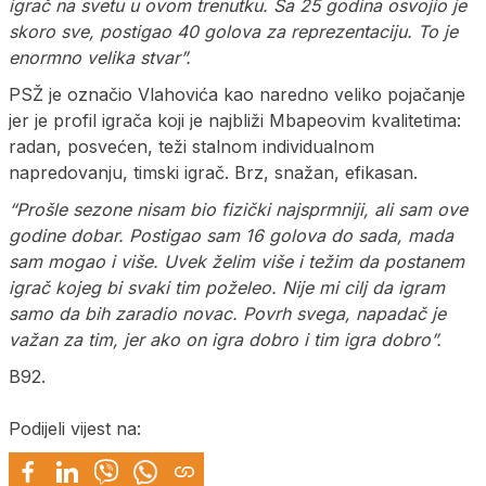
igrač na svetu u ovom trenutku. Sa 25 godina osvojio je
skoro sve, postigao 40 golova za reprezentaciju. To je
enormno velika stvar”.
PSŽ je označio Vlahovića kao naredno veliko pojačanje
jer je profil igrača koji je najbliži Mbapeovim kvalitetima:
radan, posvećen, teži stalnom individualnom
napredovanju, timski igrač. Brz, snažan, efikasan.
“Prošle sezone nisam bio fizički najsprmniji, ali sam ove
godine dobar. Postigao sam 16 golova do sada, mada
sam mogao i više. Uvek želim više i težim da postanem
igrač kojeg bi svaki tim poželeo. Nije mi cilj da igram
samo da bih zaradio novac. Povrh svega, napadač je
važan za tim, jer ako on igra dobro i tim igra dobro”.
B92.
Podijeli vijest na: