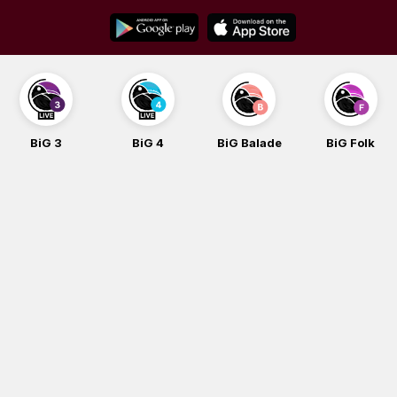
Skip
to
content
BiG 3
BiG 4
BiG Balade
BiG Folk