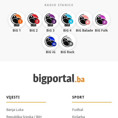
RADIO STANICE
BiG 1
BiG 2
BiG 3
BiG 4
BiG Balade
BiG Folk
BiG iG
BiG Rock
VIJESTI
SPORT
Banja Luka
Fudbal
Republika Srpska / BiH
Košarka