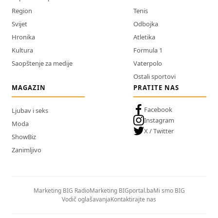
Region
Tenis
Svijet
Odbojka
Hronika
Atletika
Kultura
Formula 1
Saopštenje za medije
Vaterpolo
Ostali sportovi
MAGAZIN
PRATITE NAS
Facebook
Ljubav i seks
Instagram
Moda
X / Twitter
ShowBiz
Zanimljivo
Marketing BIG Radio
Marketing BIGportal.ba
Mi smo BIG
Vodič oglašavanja
Kontaktirajte nas