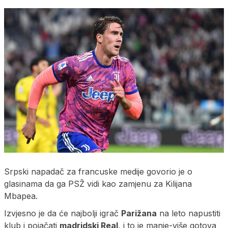
Srpski napadač za francuske medije govorio je o
glasinama da ga PSŽ vidi kao zamjenu za Kilijana
Mbapea.
Izvjesno je da će najbolji igrač
Parižana
na leto napustiti
klub i pojačati
madridski Real
, i to je manje-više gotova