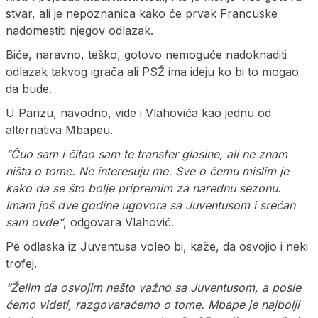
stvar, ali je nepoznanica kako će prvak Francuske
nadomestiti njegov odlazak.
Biće, naravno, teško, gotovo nemoguće nadoknaditi
odlazak takvog igrača ali PSŽ ima ideju ko bi to mogao
da bude.
U Parizu, navodno, vide i Vlahovića kao jednu od
alternativa Mbapeu.
“Čuo sam i čitao sam te transfer glasine, ali ne znam
ništa o tome. Ne interesuju me. Sve o čemu mislim je
kako da se što bolje pripremim za narednu sezonu.
Imam još dve godine ugovora sa Juventusom i srećan
sam ovde”
, odgovara Vlahović.
Pe odlaska iz Juventusa voleo bi, kaže, da osvojio i neki
trofej.
“Želim da osvojim nešto važno sa Juventusom, a posle
ćemo videti, razgovaraćemo o tome. Mbape je najbolji