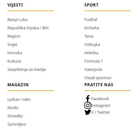
VIJESTI
SPORT
Banja Luka
Fudbal
Republika Srpska / BiH
Košarka
Region
Tenis
Svijet
Odbojka
Hronika
Atletika
Kultura
Formula 1
Saopštenje za medije
Vaterpolo
Ostali sportovi
MAGAZIN
PRATITE NAS
Facebook
Ljubav i seks
Instagram
Moda
X / Twitter
ShowBiz
Zanimljivo