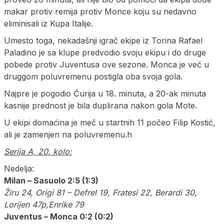
makar protiv remija protiv Monce koju su nedavno
eliminisali iz Kupa Italije.
Umesto toga, nekadašnji igrač ekipe iz Torina Rafael
Paladino je sa klupe predvodio svoju ekipu i do druge
pobede protiv Juventusa ove sezone. Monca je već u
druggom poluvremenu postigla oba svoja gola.
Najpre je pogodio Ćurija u 18. minuta, a 20-ak minuta
kasnije prednost je bila duplirana nakon gola Mote.
U ekipi domaćina je meč u startnih 11 počeo Filip Kostić,
ali je zamenjen na poluvremenu.h
Serija A, 20. kolo:
Nedelja:
Milan – Sasuolo 2:5 (1:3)
Žiru 24, Origi 81 – Defrel 19, Fratesi 22, Berardi 30,
Lorijen 47p,Enrike 79
Juventus – Monca 0:2 (0:2)