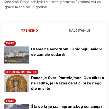
Košarkaši Srbije zabilježili su i treći poraz na Evrobasketu za
igrače mlađe od 16 godina
TRENDING
NAJČITANIJE
SVIJET
Drama na aerodromu u Sidneju: Avioni
se zamalo sudarili
REPUBLIKA SRPSKA / BIH
Danas je Sveti Pantelejmon: Ovo nikako
ne radite, jer kazna će stići brže nego
što mislite
SVIJET
Šta se krije iza migrantskog cunamija i