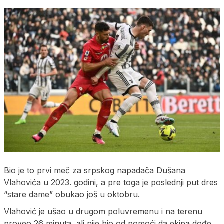
Bio je to prvi meč za srpskog napadača Dušana
Vlahovića u 2023. godini, a pre toga je poslednji put dres
“stare dame” obukao još u oktobru.
Vlahović je ušao u drugom poluvremenu i na terenu
proveo 26 minuta, ali nije bio od pomoći da ekipa dođe