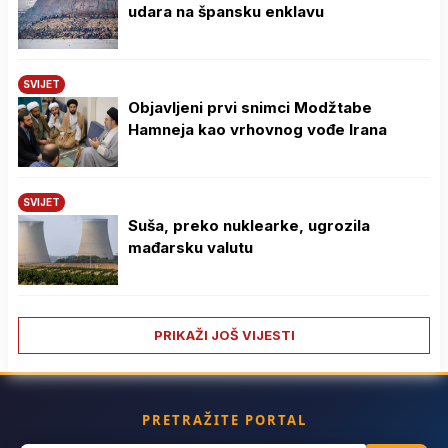
udara na špansku enklavu
SVIJET
Objavljeni prvi snimci Modžtabe
Hamneja kao vrhovnog vođe Irana
SVIJET
Suša, preko nuklearke, ugrozila
mađarsku valutu
PRIKAŽI JOŠ VIJESTI
PRETRAŽITE PORTAL