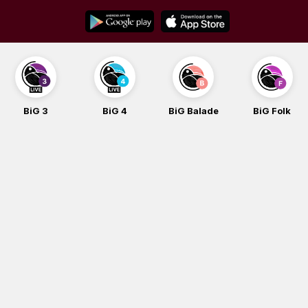
Skip
to
content
BiG 3
BiG 4
BiG Balade
BiG Folk