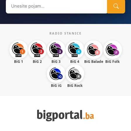
Search
for:
RADIO STANICE
BiG 1
BiG 2
BiG 3
BiG 4
BiG Balade
BiG Folk
BiG iG
BiG Rock