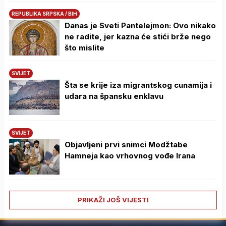
REPUBLIKA SRPSKA / BIH
Danas je Sveti Pantelejmon: Ovo nikako
ne radite, jer kazna će stići brže nego
što mislite
SVIJET
Šta se krije iza migrantskog cunamija i
udara na špansku enklavu
SVIJET
Objavljeni prvi snimci Modžtabe
Hamneja kao vrhovnog vođe Irana
PRIKAŽI JOŠ VIJESTI