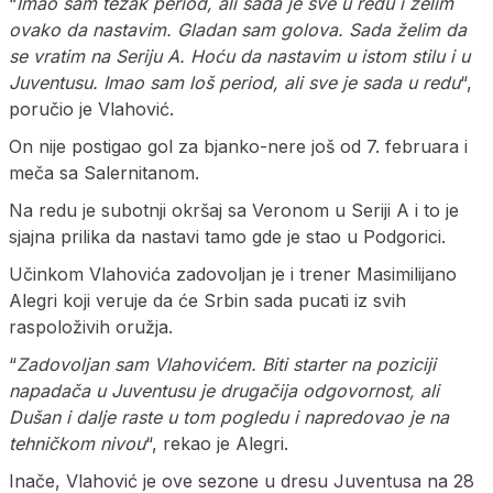
“
Imao sam težak period, ali sada je sve u redu i želim
ovako da nastavim. Gladan sam golova. Sada želim da
se vratim na Seriju A. Hoću da nastavim u istom stilu i u
Juventusu. Imao sam loš period, ali sve je sada u redu
“,
poručio je Vlahović.
On nije postigao gol za bjanko-nere još od 7. februara i
meča sa Salernitanom.
Na redu je subotnji okršaj sa Veronom u Seriji A i to je
sjajna prilika da nastavi tamo gde je stao u Podgorici.
Učinkom Vlahovića zadovoljan je i trener Masimilijano
Alegri koji veruje da će Srbin sada pucati iz svih
raspoloživih oružja.
“
Zadovoljan sam Vlahovićem. Biti starter na poziciji
napadača u Juventusu je drugačija odgovornost, ali
Dušan i dalje raste u tom pogledu i napredovao je na
tehničkom nivou
“, rekao je Alegri.
Inače, Vlahović je ove sezone u dresu Juventusa na 28