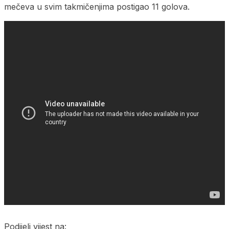
mečeva u svim takmičenjima postigao 11 golova.
Podijeli vijest na: