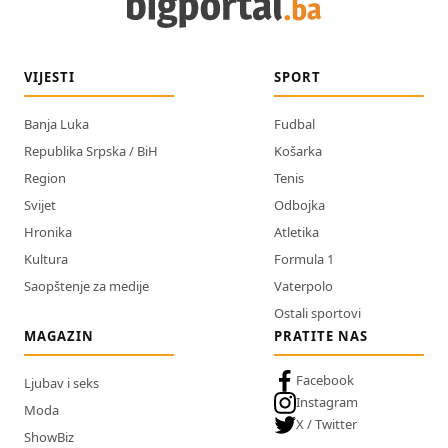
VIJESTI
SPORT
Banja Luka
Fudbal
Republika Srpska / BiH
Košarka
Region
Tenis
Svijet
Odbojka
Hronika
Atletika
Kultura
Formula 1
Saopštenje za medije
Vaterpolo
Ostali sportovi
MAGAZIN
PRATITE NAS
Facebook
Ljubav i seks
Instagram
Moda
X / Twitter
ShowBiz