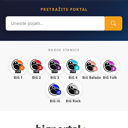
PRETRAŽITE PORTAL
Search
for:
RADIO STANICE
BiG 1
BiG 2
BiG 3
BiG 4
BiG Balade
BiG Folk
BiG iG
BiG Rock