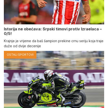
Istorija ne obećava: Srpski timovi protiv Izraelaca –
0/5!
Krajnje je vrijeme da baš šampion prekine crnu seriju koja traje
duže od dvije decenije
OSTALI SPORTOVI