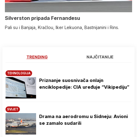
Silverston pripada Fernandesu
Pali su i Banjaja, Kračlou, Iker Lekuona, Bastnijanini i Rins.
TRENDING
NAJČITANIJE
TEHNOLOGIJA
Priznanje suosnivača onlajn
enciklopedije: CIA uređuje “Vikipediju”
SVIJET
Drama na aerodromu u Sidneju: Avioni
se zamalo sudarili