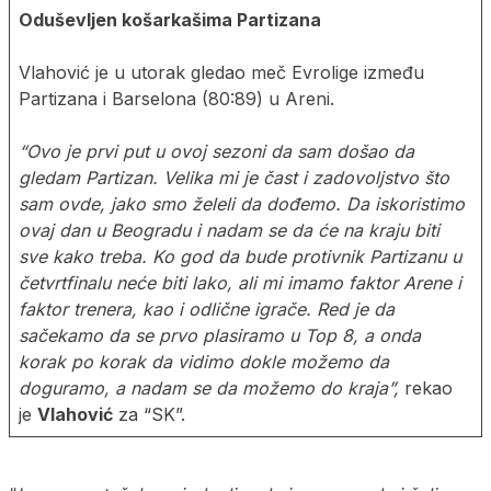
Oduševljen košarkašima Partizana
Vlahović je u utorak gledao meč Evrolige između
Partizana i Barselona (80:89) u Areni.
“Ovo je prvi put u ovoj sezoni da sam došao da
gledam Partizan. Velika mi je čast i zadovoljstvo što
sam ovde, jako smo želeli da dođemo. Da iskoristimo
ovaj dan u Beogradu i nadam se da će na kraju biti
sve kako treba. Ko god da bude protivnik Partizanu u
četvrtfinalu neće biti lako, ali mi imamo faktor Arene i
faktor trenera, kao i odlične igrače. Red je da
sačekamo da se prvo plasiramo u Top 8, a onda
korak po korak da vidimo dokle možemo da
doguramo, a nadam se da možemo do kraja”,
rekao
je
Vlahović
za “SK”.