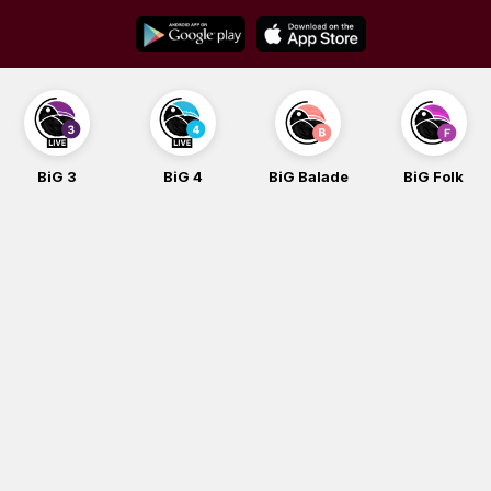
Skip
to
content
BiG 4
BiG Balade
BiG Folk
BiG iG