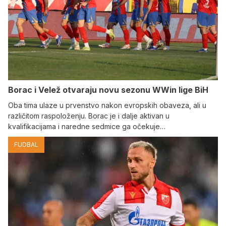
Borac i Velež otvaraju novu sezonu WWin lige BiH
Oba tima ulaze u prvenstvo nakon evropskih obaveza, ali u
različitom raspoloženju. Borac je i dalje aktivan u
kvalifikacijama i naredne sedmice ga očekuje…
FUDBAL