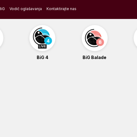
BiG
Vodič oglašavanja
Kontaktirajte nas
BiG 4
BiG Balade