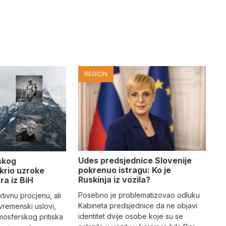
REGION
Udes predsjednice Slovenije
skog
pokrenuo istragu: Ko je
krio uzroke
Ruskinja iz vozila?
ra iz BiH
Posebno je problematizovao odluku
tivnu procjenu, ali
Kabineta predsjednice da ne objavi
vremenski uslovi,
identitet dvije osobe koje su se
mosferskog pritiska