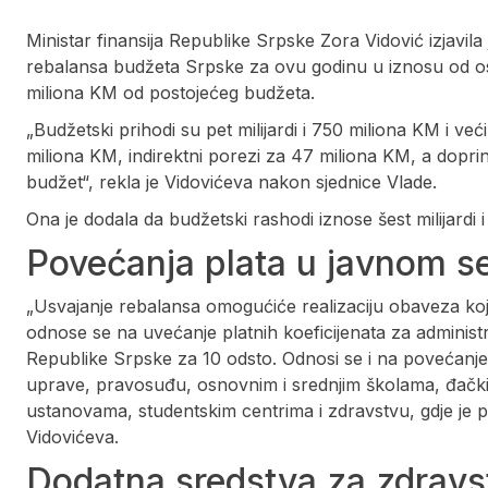
Ministar finansija Republike Srpske Zora Vidović izjavila 
rebalansa budžeta Srpske za ovu godinu u iznosu od osam 
miliona KM od postojećeg budžeta.
„Budžetski prihodi su pet milijardi i 750 miliona KM i ve
miliona KM, indirektni porezi za 47 miliona KM, a dopr
budžet“, rekla je Vidovićeva nakon sjednice Vlade.
Ona je dodala da budžetski rashodi iznose šest milijardi 
Povećanja plata u javnom s
„Usvajanje rebalansa omogućiće realizaciju obaveza koj
odnose se na uvećanje platnih koeficijenata za administ
Republike Srpske za 10 odsto. Odnosi se i na povećanje
uprave, pravosuđu, osnovnim i srednjim školama, đač
ustanovama, studentskim centrima i zdravstvu, gdje je p
Vidovićeva.
Dodatna sredstva za zdravst