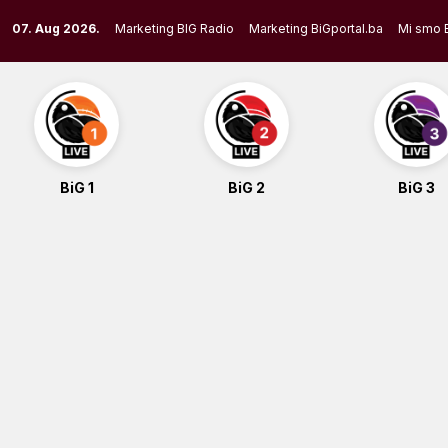
Skip
07. Aug 2026.
Marketing BIG Radio
Marketing BiGportal.ba
Mi smo 
to
content
BiG 1
BiG 2
BiG 3