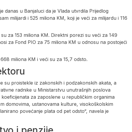
je danas u Banjaluci da je Vlada utvrdila Prijedlog
milijardi i 525 miliona KM, koji je veći za milijardu i 116
ći su za 153 miliona KM. Direktni porezi su veći za 149
inosi za Fond PIO za 75 miliona KM u odnosu na postojeći
i 668 miliona KM i veći su za 15,7 odsto.
ektoru
e su proistekle iz zakonskih i podzakonskih akata, a
rativne radnike u Ministarstvu unutrašnjih poslova
 koeficijenata za zaposlene u republičkim organima
kim domovima, ustanovama kulture, visokoškolskim
lanirano povećanje plata od pet odsto“, navela je
vo i penzije