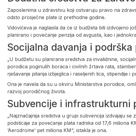
Zaposlenima u zdravstvu koji ostvaruju pravo na zdravs
odsto prosječne plate iz prethodne godine.
Vidovićeva je naglasila da će iz budžeta biti izdvojeno j
planirano i povećanje penzija od avgusta, kao i jednok
Socijalna davanja i podršk
„U budžetu su planirana sredstva za invalidnine, socijal
porodica poginulih boraca i civilnih žrtava rata, stamb
rješavanje pitanja izbjeglica i raseljenih lica, stipendije i
Ona je navela da su u okviru Ministarstva porodice, oml
razvoj porodičnog života.
Subvencije i infrastrukturni 
„Najznačajnija sredstva u grupi subvencija izdvajaju se z
podsticaje za povećanje plata radnika od 17,6 miliona KM
‘Aerodrome’ pet miliona KM“, istakla je ona.