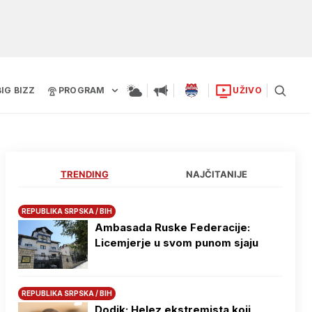
BIG BIZZ
PROGRAM
UŽIVO
TRENDING
NAJČITANIJE
REPUBLIKA SRPSKA / BIH
Ambasada Ruske Federacije:
Licemjerje u svom punom sjaju
REPUBLIKA SRPSKA / BIH
Dodik: Helez ekstremista koji