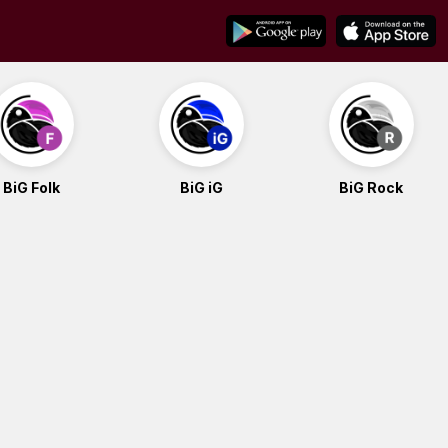
BiG Folk
BiG iG
BiG Rock