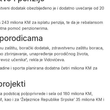
tveni dodatak obezbijeđeno je i dodatno uvećanje od 20
oš 243 miliona KM za isplatu penzija, te da je rebalansom
ratna pomoć penzionerima.
a porodicama
nu zaštitu, borački dodatak, zdravstvenu zaštitu boraca,
eno zbrinjavanje, unapređenje porodičnog života,
 prevoz učenika“, rekla je Vidovićeva.
adine i sporta planirana dodatna četiri miliona KM za
projekti
a podsticaj poljoprivrede i sela od 180 miliona KM,
, kao i za ‘Željeznice Republike Srpske’ 35 miliona KM i