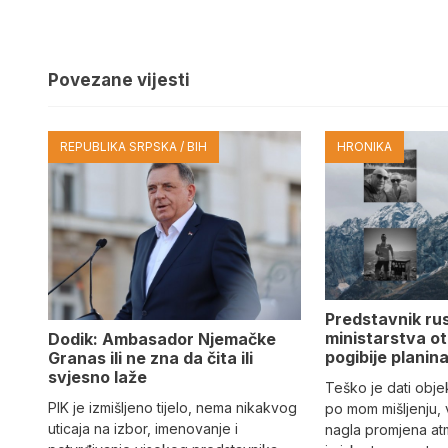
Povezane vijesti
REPUBLIKA SRPSKA / BIH
HRONIKA
Predstavnik ru
ministarstva ot
Dodik: Ambasador Njemačke
pogibije planina
Granas ili ne zna da čita ili
svjesno laže
Teško je dati objek
PIK je izmišljeno tijelo, nema nikakvog
po mom mišljenju, 
uticaja na izbor, imenovanje i
nagla promjena at