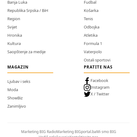
Banja Luka
Fudbal
Republika Srpska / BiH
Košarka
Region
Tenis
Svijet
Odbojka
Hronika
Atletika
Kultura
Formula 1
Saopštenje za medije
Vaterpolo
Ostali sportovi
MAGAZIN
PRATITE NAS
Facebook
Ljubav i seks
Instagram
Moda
X / Twitter
ShowBiz
Zanimljivo
Marketing BIG Radio
Marketing BIGportal.ba
Mi smo BIG