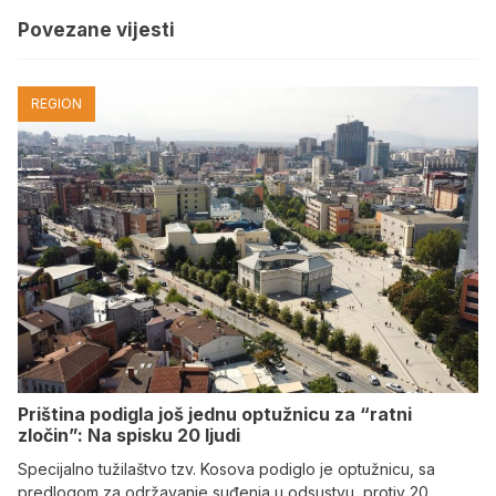
Povezane vijesti
REGION
Priština podigla još jednu optužnicu za “ratni
zločin”: Na spisku 20 ljudi
Specijalno tužilaštvo tzv. Kosova podiglo je optužnicu, sa
predlogom za održavanje suđenja u odsustvu, protiv 20