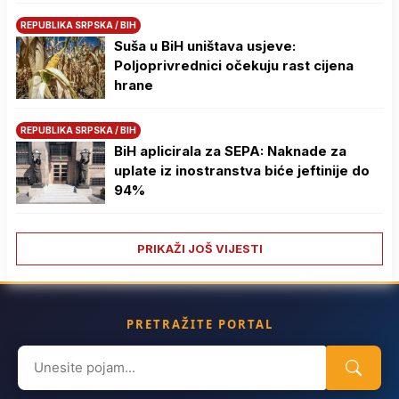
REPUBLIKA SRPSKA / BIH
Suša u BiH uništava usjeve:
Poljoprivrednici očekuju rast cijena
hrane
REPUBLIKA SRPSKA / BIH
BiH aplicirala za SEPA: Naknade za
uplate iz inostranstva biće jeftinije do
94%
PRIKAŽI JOŠ VIJESTI
PRETRAŽITE PORTAL
Search
for: