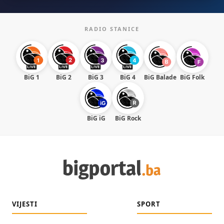
RADIO STANICE
BiG 1
BiG 2
BiG 3
BiG 4
BiG Balade
BiG Folk
BiG iG
BiG Rock
VIJESTI
SPORT