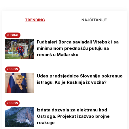
TRENDING
NAJČITANIJE
FUDBAL
Fudbaleri Borca savladali Vitebsk i sa
minimalnom prednošću putuju na
revanš u Mađarsku
REGION
Udes predsjednice Slovenije pokrenuo
istragu: Ko je Ruskinja iz vozila?
REGION
Izdata dozvola za elektranu kod
Ostroga: Projekat izazvao brojne
reakcije