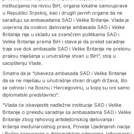
institucijama na nivou BiH, organa lokalne samouprave
u Republici Srpskoj, kao i drugih javnih organa da ne
sarađuju sa ambasadama SAD i Velike Britanije. Vlada je
uvjerena da ovakvo djelovanje ambasada SAD i Velike
Britanije nije u skladu sa zvaničnim politikama SAD i
Velike Britanije prema BiH i stava je da prekid saradnje
traje sve dok ambasade SAD i Velike Britanije ne prekinu
praksu miješanja u unutrašnje stvari u BiH”, stoji u
saopštenju Vlade.
Smatra da je “obaveza ambasada SAD i Velike Britanije
da se ne miješaju u unutrašnje stvari drugih država, što
se odnosi i na Bosnu i Hercegovinu, u kojoj su oni samo
diplomatski predstavnici”.
“Vlada će obavijestiti nadležne institucije SAD i Velike
Britanije o prekidu saradnje sa ambasadama SAD i Velike
Britanije zbog njihovog antidejtonskog djelovanja i
kršenja međunarodnog prava, Povelje Ujedinjenih nacija
i Bečke konvencije o diplomatskim odnosima. Informaciju