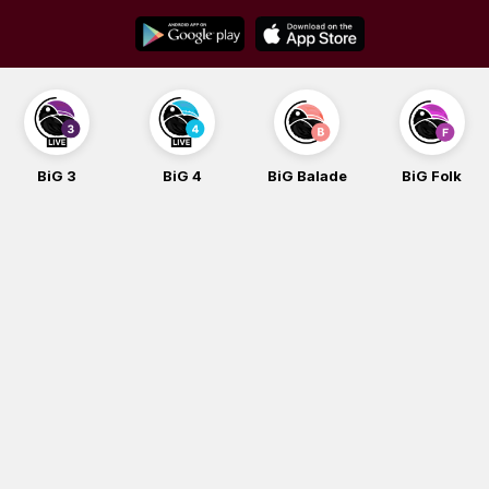
Skip
to
content
BiG 3
BiG 4
BiG Balade
BiG Folk