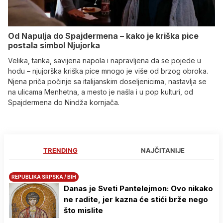
Od Napulja do Spajdermena – kako je kriška pice
postala simbol Njujorka
Velika, tanka, savijena napola i napravljena da se pojede u
hodu – njujorška kriška pice mnogo je više od brzog obroka.
Njena priča počinje sa italijanskim doseljenicima, nastavlja se
na ulicama Menhetna, a mesto je našla i u pop kulturi, od
Spajdermena do Nindža kornjača.
TRENDING
NAJČITANIJE
REPUBLIKA SRPSKA / BIH
Danas je Sveti Pantelejmon: Ovo nikako
ne radite, jer kazna će stići brže nego
što mislite