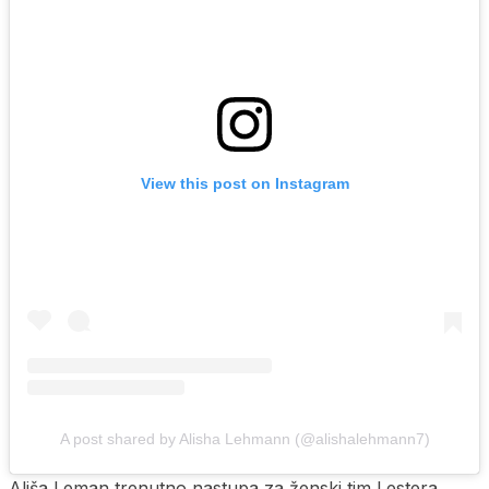
View this post on Instagram
A post shared by Alisha Lehmann (@alishalehmann7)
Ališa Leman trenutno nastupa za ženski tim Lestera,