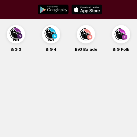
Skip
to
content
BiG 3
BiG 4
BiG Balade
BiG Folk