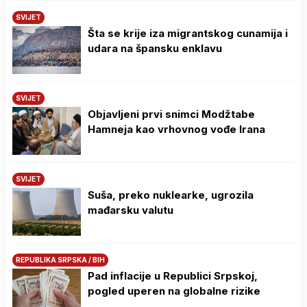
SVIJET
Šta se krije iza migrantskog cunamija i
udara na špansku enklavu
SVIJET
Objavljeni prvi snimci Modžtabe
Hamneja kao vrhovnog vođe Irana
SVIJET
Suša, preko nuklearke, ugrozila
mađarsku valutu
REPUBLIKA SRPSKA / BIH
Pad inflacije u Republici Srpskoj,
pogled uperen na globalne rizike