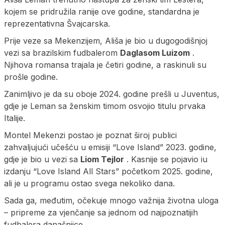
kojem se pridružila ranije ove godine, standardna je
reprezentativna Švajcarska.
Prije veze sa Mekenzijem, Ališa je bio u dugogodišnjoj
vezi sa brazilskim fudbalerom
Daglasom Luizom
.
Njihova romansa trajala je četiri godine, a raskinuli su
prošle godine.
Zanimljivo je da su oboje 2024. godine prešli u Juventus,
gdje je Leman sa ženskim timom osvojio titulu prvaka
Italije.
Montel Mekenzi postao je poznat široj publici
zahvaljujući učešću u emisiji “Love Island” 2023. godine,
gdje je bio u vezi sa
Liom Tejlor
. Kasnije se pojavio iu
izdanju “Love Island All Stars” početkom 2025. godine,
ali je u programu ostao svega nekoliko dana.
Sada ga, međutim, očekuje mnogo važnija životna uloga
– pripreme za vjenčanje sa jednom od najpoznatijih
fudbalera današnjice.