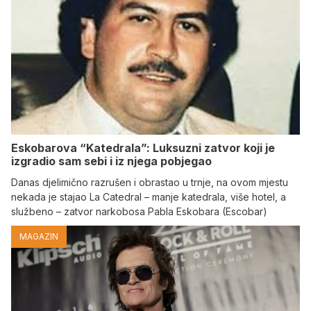
Eskobarova “Katedrala”: Luksuzni zatvor koji je
izgradio sam sebi i iz njega pobjegao
Danas djelimično razrušen i obrastao u trnje, na ovom mjestu
nekada je stajao La Catedral – manje katedrala, više hotel, a
službeno – zatvor narkobosa Pabla Eskobara (Escobar)
MAGAZIN