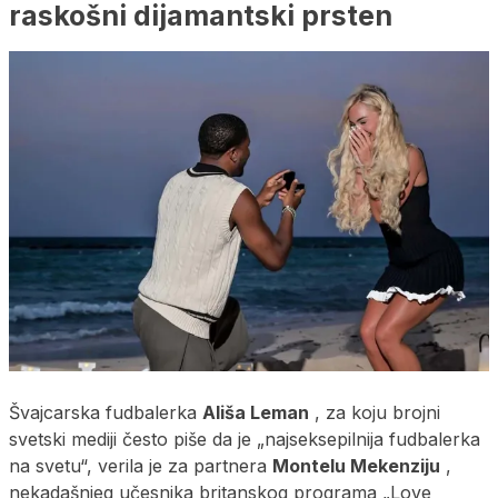
raskošni dijamantski prsten
Švajcarska fudbalerka
Ališa Leman
, za koju brojni
svetski mediji često piše da je „najseksepilnija fudbalerka
na svetu“, verila je za partnera
Montelu Mekenziju
,
nekadašnjeg učesnika britanskog programa „Love