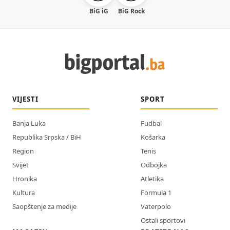
BiG iG
BiG Rock
VIJESTI
SPORT
Banja Luka
Fudbal
Republika Srpska / BiH
Košarka
Region
Tenis
Svijet
Odbojka
Hronika
Atletika
Kultura
Formula 1
Saopštenje za medije
Vaterpolo
Ostali sportovi