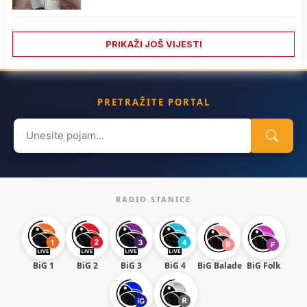
PRIKAŽI JOŠ VIJESTI
PRETRAŽITE PORTAL
Search
for:
RADIO STANICE
BiG 1
BiG 2
BiG 3
BiG 4
BiG Balade
BiG Folk