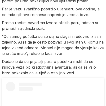
potom pozirao pokazujući novi vjerenički prsten.
Par je vezu zvanično potvrdio u januaru ove godine, a
od tada njihova romansa napreduje veoma brzo.
Prema ranijim navodima izvora bliskih paru, odmah su
pronašli zajednički jezik.
“Od samog početka su se sjajno slagali i redovno izlazili
zajedno. Ališa ga je često pozivao u svoj stan u Komu na
tajne vikend odmore. Montel nije mogao da vjeruje kakvu
je sreću imao”, rekao je tada izvor.
Dodao je da su prijatelji para u početku mislili da će
njihova veza biti kratkotrajna avantura, ali da se vrlo
brzo pokazalo da je riječ o ozbiljnoj vezi.