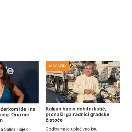
MAGAZIN
Italijan bacio dobitni listić,
ćerkom ide i na
pronašli ga radnici gradske
oping: Ona me
čistoće
m
Godinama je uplaćivao istu
da Salma Hajek