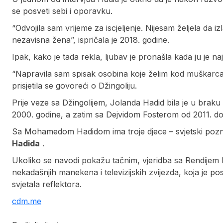
se posveti sebi i oporavku.
“Odvojila sam vrijeme za iscjeljenje. Nijesam željela da 
nezavisna žena”, ispričala je 2018. godine.
Ipak, kako je tada rekla, ljubav je pronašla kada ju je n
“Napravila sam spisak osobina koje želim kod muškarca
prisjetila se govoreći o Džingoliju.
Prije veze sa Džingolijem, Jolanda Hadid bila je u bra
2000. godine, a zatim sa Dejvidom Fosterom od 2011. do
Sa Mohamedom Hadidom ima troje djece – svjetski po
Hadida
.
Ukoliko se navodi pokažu tačnim, vjeridba sa Rendijem 
nekadašnjih manekena i televizijskih zvijezda, koja je po
svjetala reflektora.
cdm.me