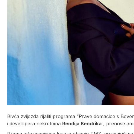
Bivša zvijezda rijaliti programa “Prave domaćice s Bever
i developera nekretnina
Rendija Kendrika
, prenose ame
Prema informacijama koje je objavio TMZ, pozivajući se