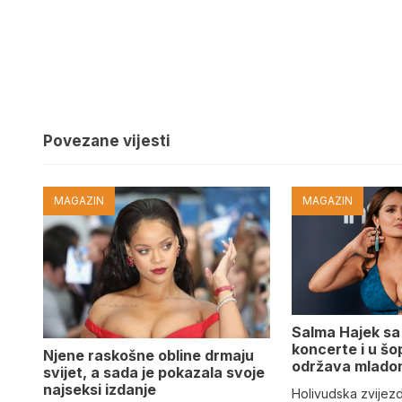
Povezane vijesti
MAGAZIN
MAGAZIN
Salma Hajek sa 
koncerte i u š
Njene raskošne obline drmaju
održava mlado
svijet, a sada je pokazala svoje
najseksi izdanje
Holivudska zvijez