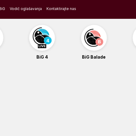
BiG
Vodič oglašavanja
Kontaktirajte nas
BiG 4
BiG Balade