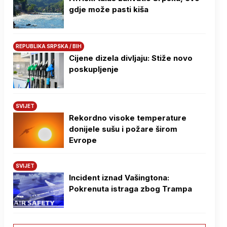
gdje može pasti kiša
REPUBLIKA SRPSKA / BIH
Cijene dizela divljaju: Stiže novo
poskupljenje
SVIJET
Rekordno visoke temperature
donijele sušu i požare širom
Evrope
SVIJET
Incident iznad Vašingtona:
Pokrenuta istraga zbog Trampa