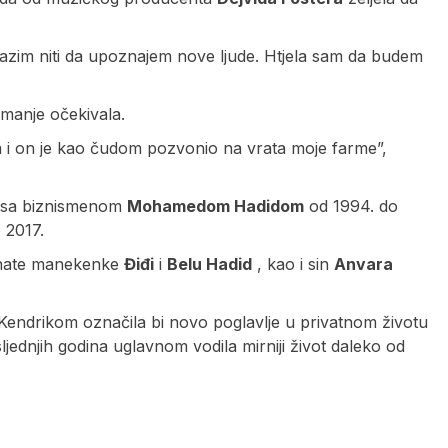
izlazim niti da upoznajem nove ljude. Htjela sam da budem
ajmanje očekivala.
 i on je kao čudom pozvonio na vrata moje farme”,
ku sa biznismenom
Mohamedom Hadidom
od 1994. do
 2017.
znate manekenke
Điđi
i
Belu Hadid
, kao i sin
Anvara
Kendrikom označila bi novo poglavlje u privatnom životu
sljednjih godina uglavnom vodila mirniji život daleko od