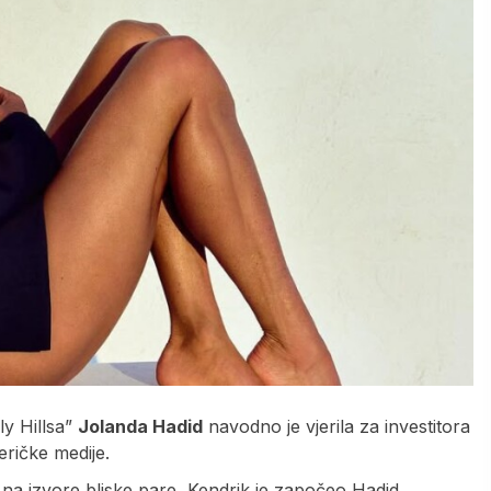
ly Hillsa”
Jolanda Hadid
navodno je vjerila za investitora
ričke medije.
 na izvore bliske pare, Kendrik je započeo Hadid