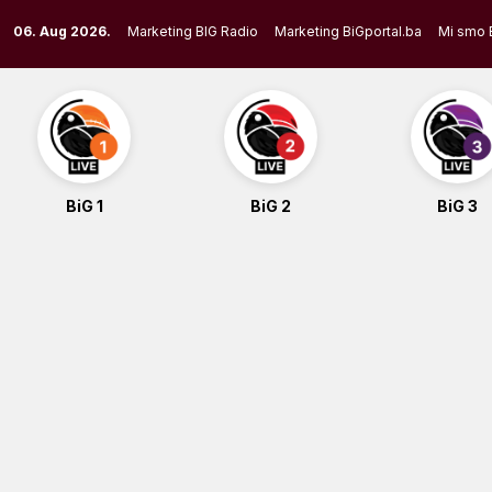
Skip
06. Aug 2026.
Marketing BIG Radio
Marketing BiGportal.ba
Mi smo 
to
content
BiG 1
BiG 2
BiG 3