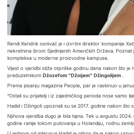
Rendi Kendrik osnivač je i izvršni direktor kompanije Xebe
nekretnina širom Sjedinjenih Američkih Država. Poznat j
kompleksa u moderne proizvodne kampuse.
Vijest o vjeridbi stiže otprilike godinu dana nakon što j
preduzetnikom
Džozefom “Džoijem” Džingolijem
.
Prema pisanju magazina People, par je raskinuo u januaru
“Ostali su prijatelji i iz zajedničkog perioda nose samo 
Hadid i Džingoli upoznali su se 2017. godine nakon što s
Njihova vjeridba dugo je bila tajna. Tek u avgustu 2024. 
godine ranije tokom putovanja u Holandiju, rodnu zemlj
U jednom od intervjua Hadid je otkrio da je nakon ra