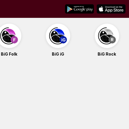
BiG Folk
BiG iG
BiG Rock