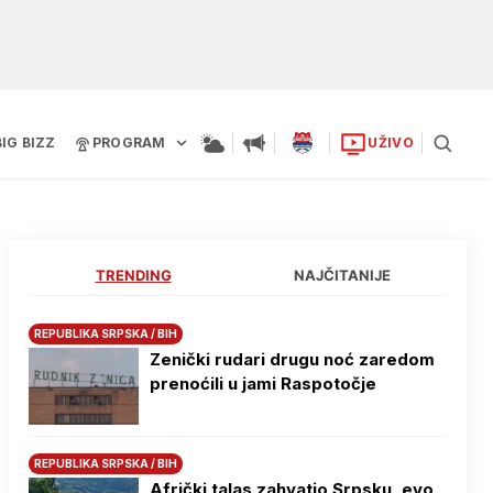
BIG BIZZ
PROGRAM
UŽIVO
TRENDING
NAJČITANIJE
REPUBLIKA SRPSKA / BIH
Zenički rudari drugu noć zaredom
prenoćili u jami Raspotočje
REPUBLIKA SRPSKA / BIH
Afrički talas zahvatio Srpsku, evo