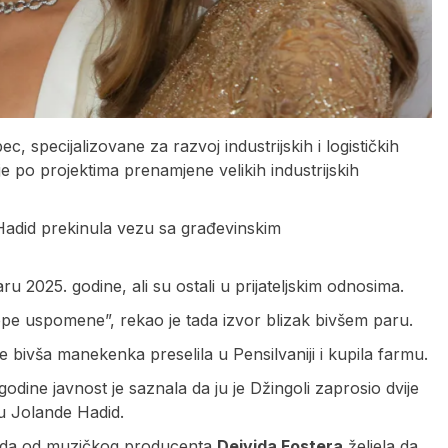
c, specijalizovane za razvoj industrijskih i logističkih
e po projektima prenamjene velikih industrijskih
e Hadid prekinula vezu sa građevinskim
 2025. godine, ali su ostali u prijateljskim odnosima.
lijepe uspomene”, rekao je tada izvor blizak bivšem paru.
e bivša manekenka preselila u Pensilvaniji i kupila farmu.
godine javnost je saznala da ju je Džingoli zaprosio dvije
u Jolande Hadid.
zvoda od muzičkog producenta
Dejvida Fostera
željela da