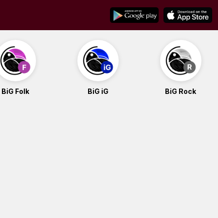
BiG Folk
BiG iG
BiG Rock