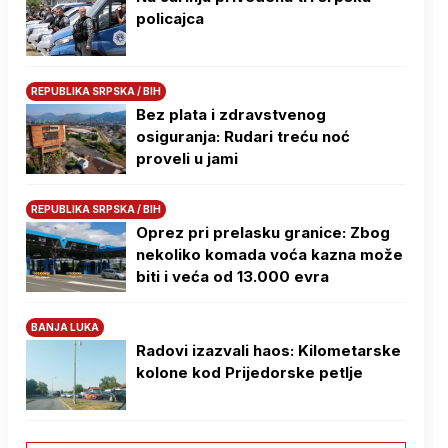
policajca
REPUBLIKA SRPSKA / BIH
Bez plata i zdravstvenog
osiguranja: Rudari treću noć
proveli u jami
REPUBLIKA SRPSKA / BIH
Oprez pri prelasku granice: Zbog
nekoliko komada voća kazna može
biti i veća od 13.000 evra
BANJA LUKA
Radovi izazvali haos: Kilometarske
kolone kod Prijedorske petlje