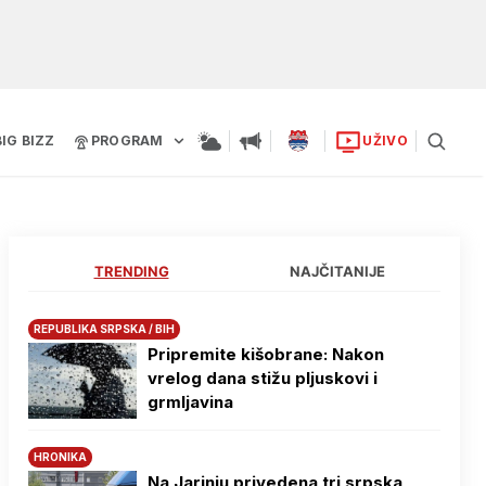
BIG BIZZ
PROGRAM
UŽIVO
TRENDING
NAJČITANIJE
REPUBLIKA SRPSKA / BIH
Pripremite kišobrane: Nakon
vrelog dana stižu pljuskovi i
grmljavina
HRONIKA
Na Јarinju privedena tri srpska