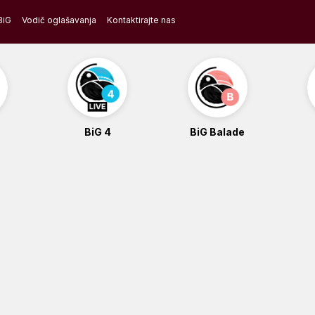
BiG
Vodič oglašavanja
Kontaktirajte nas
BiG 4
BiG Balade