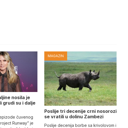
MAGAZIN
jine nosila je
i grudi su i dalje
Poslije tri decenije crni nosorozi
se vratili u dolinu Zambezi
 epizode čuvenog
Project Runway” je
Poslije decenija borbe sa krivolovom i