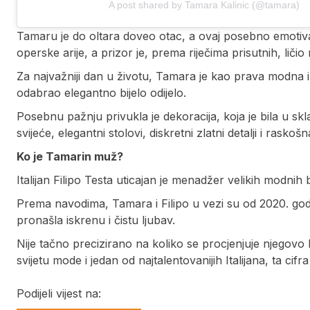
A post shared by Tamara Kalinic (@tamara)
Tamaru je do oltara doveo otac, a ovaj posebno emotivan
operske arije, a prizor je, prema riječima prisutnih, liči
Za najvažniji dan u životu, Tamara je kao prava modna i
odabrao elegantno bijelo odijelo.
Posebnu pažnju privukla je dekoracija, koja je bila u sk
svijeće, elegantni stolovi, diskretni zlatni detalji i rasko
Ko je Tamarin muž?
Italijan Filipo Testa uticajan je menadžer velikih modnih
Prema navodima, Tamara i Filipo u vezi su od 2020. godin
pronašla iskrenu i čistu ljubav.
Nije tačno precizirano na koliko se procjenjuje njegovo b
svijetu mode i jedan od najtalentovanijih Italijana, ta cif
Podijeli vijest na: