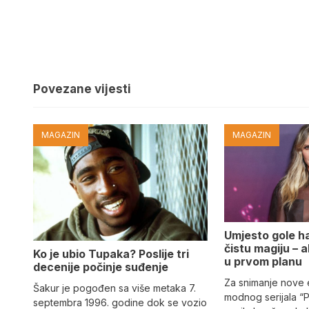
Povezane vijesti
MAGAZIN
MAGAZIN
Umjesto gole hal
čistu magiju – al
Ko je ubio Tupaka? Poslije tri
u prvom planu
decenije počinje suđenje
Za snimanje nove
Šakur je pogođen sa više metaka 7.
modnog serijala “
septembra 1996. godine dok se vozio