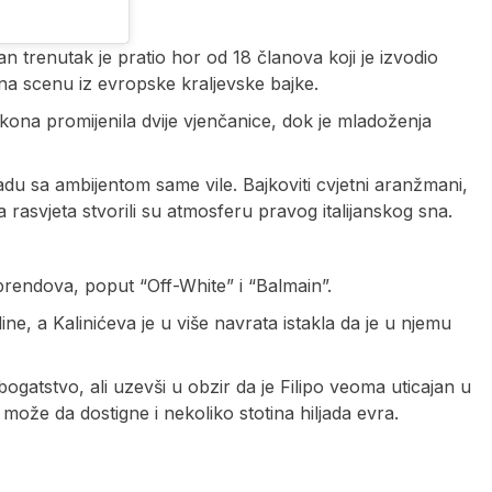
 trenutak je pratio hor od 18 članova koji je izvodio
o na scenu iz evropske kraljevske bajke.
kona promijenila dvije vjenčanice, dok je mladoženja
ladu sa ambijentom same vile. Bajkoviti cvjetni aranžmani,
šna rasvjeta stvorili su atmosferu pravog italijanskog sna.
 brendova, poput “Off-White” i “Balmain”.
e, a Kalinićeva je u više navrata istakla da je u njemu
ogatstvo, ali uzevši u obzir da je Filipo veoma uticajan u
ra može da dostigne i nekoliko stotina hiljada evra.