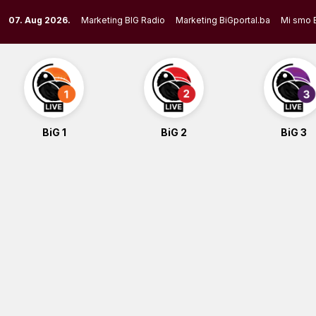
Skip
07. Aug 2026.
Marketing BIG Radio
Marketing BiGportal.ba
Mi smo 
to
content
BiG 1
BiG 2
BiG 3