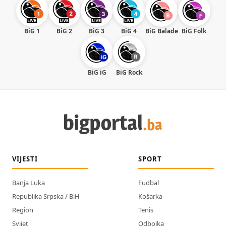
BiG 1
BiG 2
BiG 3
BiG 4
BiG Balade
BiG Folk
BiG iG
BiG Rock
VIJESTI
SPORT
Banja Luka
Fudbal
Republika Srpska / BiH
Košarka
Region
Tenis
Svijet
Odbojka