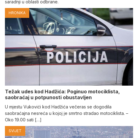
saradnji u oblasti odbrane.
HRONIKA
Težak udes kod Hadžića: Poginuo motociklista,
saobraćaj u potpunosti obustavljen
U mjestu Vukovići kod Hadžića večeras se dogodila
saobraćajna nesreća u kojoj je smrtno stradao motociklista. –
Oko 19.00 sati […]
SVIJET