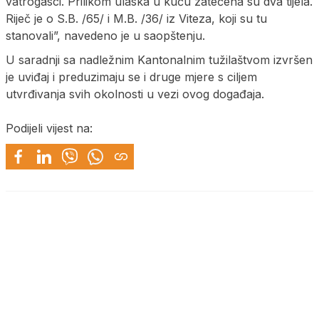
vatrogasci. Prilikom ulaska u kuću zatečena su dva tijela.
Riječ je o S.B. /65/ i M.B. /36/ iz Viteza, koji su tu
stanovali”, navedeno je u saopštenju.
U saradnji sa nadležnim Kantonalnim tužilaštvom izvršen
je uviđaj i preduzimaju se i druge mjere s ciljem
utvrđivanja svih okolnosti u vezi ovog događaja.
Podijeli vijest na: