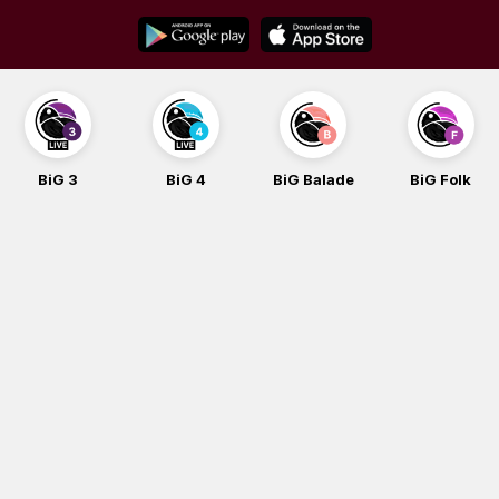
Skip
to
content
BiG 3
BiG 4
BiG Balade
BiG Folk