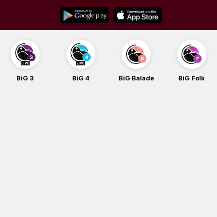
Skip
to
content
BiG 4
BiG Balade
BiG Folk
BiG iG