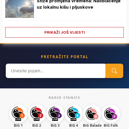
Stiže promjena vremena: Naoblačenje
uz lokalnu kišu i pljuskove
PRIKAŽI JOŠ VIJESTI
PRETRAŽITE PORTAL
Search
for:
RADIO STANICE
BiG 1
BiG 2
BiG 3
BiG 4
BiG Balade
BiG Folk