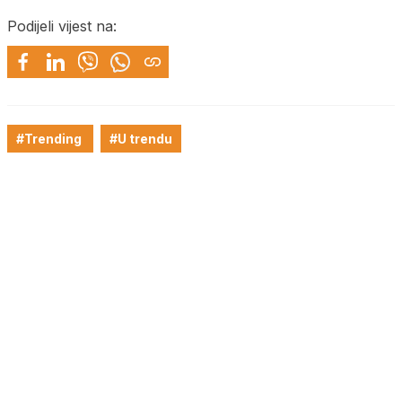
Podijeli vijest na:
#Trending
#U trendu