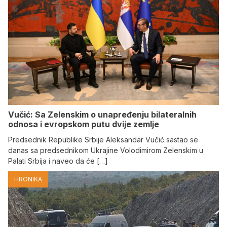
Vučić: Sa Zelenskim o unapređenju bilateralnih
odnosa i evropskom putu dvije zemlje
Predsednik Republike Srbije Aleksandar Vučić sastao se
danas sa predsednikom Ukrajine Volodimirom Zelenskim u
Palati Srbija i naveo da će […]
HRONIKA