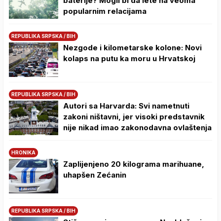
baterije? Mogli bi da lete na veoma
popularnim relacijama
REPUBLIKA SRPSKA / BIH
Nezgode i kilometarske kolone: Novi
kolaps na putu ka moru u Hrvatskoj
REPUBLIKA SRPSKA / BIH
Autori sa Harvarda: Svi nametnuti
zakoni ništavni, jer visoki predstavnik
nije nikad imao zakonodavna ovlaštenja
HRONIKA
Zaplijenjeno 20 kilograma marihuane,
uhapšen Zećanin
REPUBLIKA SRPSKA / BIH