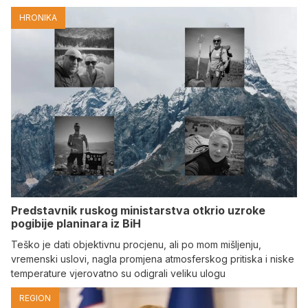
HRONIKA
Predstavnik ruskog ministarstva otkrio uzroke
pogibije planinara iz BiH
Teško je dati objektivnu procjenu, ali po mom mišljenju,
vremenski uslovi, nagla promjena atmosferskog pritiska i niske
temperature vjerovatno su odigrali veliku ulogu
REGION