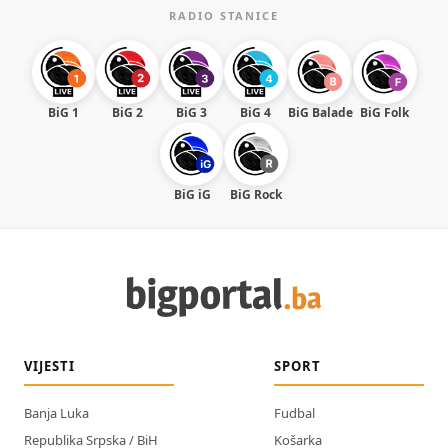
RADIO STANICE
BiG 1
BiG 2
BiG 3
BiG 4
BiG Balade
BiG Folk
BiG iG
BiG Rock
VIJESTI
SPORT
Banja Luka
Fudbal
Republika Srpska / BiH
Košarka