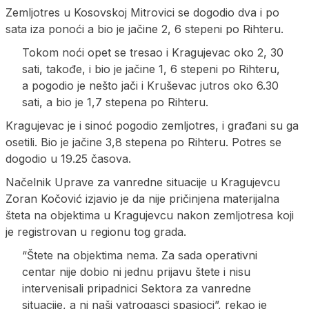
Zemljotres u Kosovskoj Mitrovici se dogodio dva i po
sata iza ponoći a bio je jačine 2, 6 stepeni po Rihteru.
Tokom noći opet se tresao i Kragujevac oko 2, 30
sati, takođe, i bio je jačine 1, 6 stepeni po Rihteru,
a pogodio je nešto jači i Kruševac jutros oko 6.30
sati, a bio je 1,7 stepena po Rihteru.
Kragujevac je i sinoć pogodio zemljotres, i građani su ga
osetili. Bio je jačine 3,8 stepena po Rihteru. Potres se
dogodio u 19.25 časova.
Načelnik Uprave za vanredne situacije u Kragujevcu
Zoran Kočović izjavio je da nije pričinjena materijalna
šteta na objektima u Kragujevcu nakon zemljotresa koji
je registrovan u regionu tog grada.
“Štete na objektima nema. Za sada operativni
centar nije dobio ni jednu prijavu štete i nisu
intervenisali pripadnici Sektora za vanredne
situacije, a ni naši vatrogasci spasioci”, rekao je