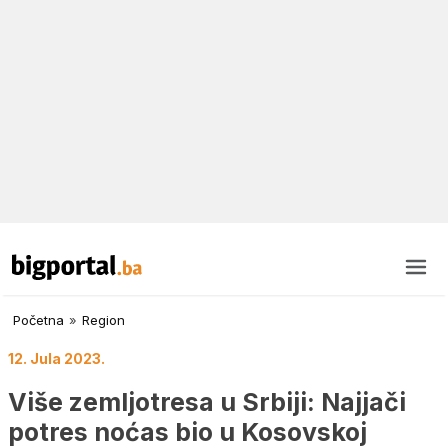
Početna
»
Region
12. Jula 2023.
Više zemljotresa u Srbiji: Najjači
potres noćas bio u Kosovskoj