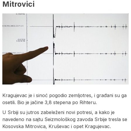
Mitrovici
Kragujevac je i sinoć pogodio zemljotres, i građani su ga
osetili. Bio je jačine 3,8 stepena po Rihteru.
U Srbiji su jutros zabeleženi novi potresi, a kako je
navedeno na sajtu Seizmološkog zavoda Srbije tresla se
Kosovska Mitrovica, Kruševac i opet Kragujevac.