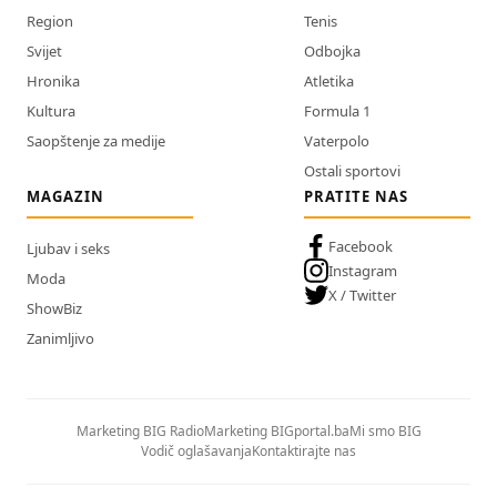
Region
Tenis
Svijet
Odbojka
Hronika
Atletika
Kultura
Formula 1
Saopštenje za medije
Vaterpolo
Ostali sportovi
MAGAZIN
PRATITE NAS
Facebook
Ljubav i seks
Instagram
Moda
X / Twitter
ShowBiz
Zanimljivo
Marketing BIG Radio
Marketing BIGportal.ba
Mi smo BIG
Vodič oglašavanja
Kontaktirajte nas