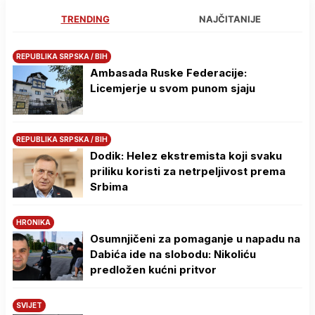
TRENDING
NAJČITANIJE
REPUBLIKA SRPSKA / BIH
Ambasada Ruske Federacije:
Licemjerje u svom punom sjaju
REPUBLIKA SRPSKA / BIH
Dodik: Helez ekstremista koji svaku
priliku koristi za netrpeljivost prema
Srbima
HRONIKA
Osumnjičeni za pomaganje u napadu na
Dabića ide na slobodu: Nikoliću
predložen kućni pritvor
SVIJET