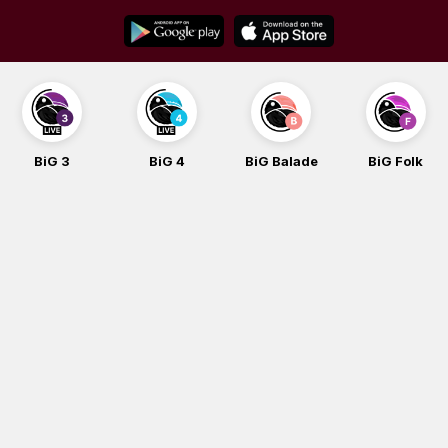
Skip
to
content
BiG 3
BiG 4
BiG Balade
BiG Folk