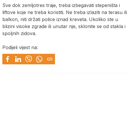
Sve dok zemljotres traje, treba izbegavati stepeništa i
liftove koje ne treba koristiti. Ne treba izlaziti na terasu ili
balkon, niti držati police iznad kreveta. Ukoliko ste u
blizini visoke zgrade ili unutar nje, sklonite se od stakla i
spoljnih zidova.
Podijeli vijest na: