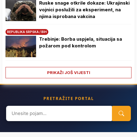
Ruske snage otkrile dokaze: Ukrajinski
vojnici poslužili za eksperiment, na
njima isprobana vakcina
REPUBLIKA SRPSKA / BIH
Trebinje: Borba uspjela, situacija sa
požarom pod kontrolom
PRIKAŽI JOŠ VIJESTI
PRETRAŽITE PORTAL
Search
for: