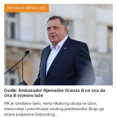
REPUBLIKA SRPSKA / BIH
Dodik: Ambasador Njemačke Granas ili ne zna da
čita ili svjesno laže
PIK je izmišljeno tijelo, nema nikakvog uticaja na izbor,
imenovanje i potvrđivanje visokog predstavnika. Biraju ga
strane potpisnice Dejtonskog…