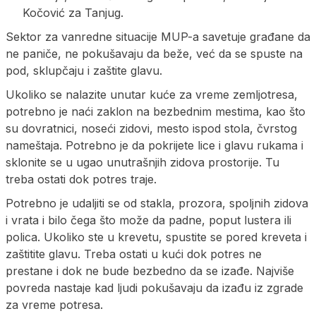
Kočović za Tanjug.
Sektor za vanredne situacije MUP-a savetuje građane da
ne paniče, ne pokušavaju da beže, već da se spuste na
pod, sklupčaju i zaštite glavu.
Ukoliko se nalazite unutar kuće za vreme zemljotresa,
potrebno je naći zaklon na bezbednim mestima, kao što
su dovratnici, noseći zidovi, mesto ispod stola, čvrstog
nameštaja. Potrebno je da pokrijete lice i glavu rukama i
sklonite se u ugao unutrašnjih zidova prostorije. Tu
treba ostati dok potres traje.
Potrebno je udaljiti se od stakla, prozora, spoljnih zidova
i vrata i bilo čega što može da padne, poput lustera ili
polica. Ukoliko ste u krevetu, spustite se pored kreveta i
zaštitite glavu. Treba ostati u kući dok potres ne
prestane i dok ne bude bezbedno da se izađe. Najviše
povreda nastaje kad ljudi pokušavaju da izađu iz zgrade
za vreme potresa.