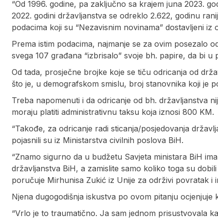
“Od 1996. godine, pa zaključno sa krajem juna 2023. go
2022. godini državljanstva se odreklo 2.622, godinu ranije 
podacima koji su “Nezavisnim novinama” dostavljeni iz o
Prema istim podacima, najmanje se za ovim posezalo od 
svega 107 građana “izbrisalo” svoje bh. papire, da bi u 
Od tada, prosječne brojke koje se tiču odricanja od drž
što je, u demografskom smislu, broj stanovnika koji je p
Treba napomenuti i da odricanje od bh. državljanstva nije
moraju platiti administrativnu taksu koja iznosi 800 KM.
“Takođe, za odricanje radi sticanja/posjedovanja držav
pojasnili su iz Ministarstva civilnih poslova BiH.
“Znamo sigurno da u budžetu Savjeta ministara BiH ima 
državljanstva BiH, a zamislite samo koliko toga su dobili 
poručuje Mirhunisa Zukić iz Unije za održivi povratak i i
Njena dugogodišnja iskustva po ovom pitanju ocjenjuje k
“Vrlo je to traumatično. Ja sam jednom prisustvovala ka