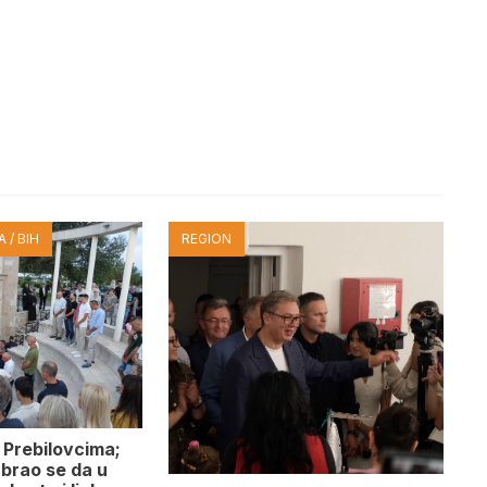
 / BIH
REGION
 Prebilovcima;
abrao se da u