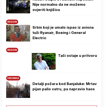
Nije normalno da ne možemo
ovjeriti knjižicu
REGION
Srbin koji je umalo ispao iz aviona
tuži Ryanair, Boeing i General
Electric
REGION
Tači ostaje u pritvoru
HRONIKA
Detalji požara kod Banjaluke: Mrtav
pijan palio vatru, pa napravio haos