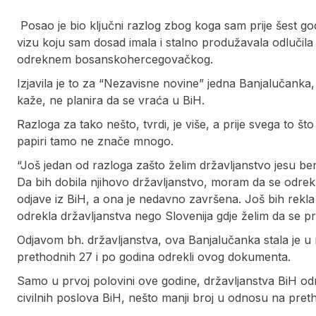
Posao je bio ključni razlog zbog koga sam prije šest god
vizu koju sam dosad imala i stalno produžavala odlučil
odreknem bosanskohercegovačkog.
Izjavila je to za “Nezavisne novine” jedna Banjalučanka
kaže, ne planira da se vraća u BiH.
Razloga za tako nešto, tvrdi, je više, a prije svega to š
papiri tamo ne znače mnogo.
“Još jedan od razloga zašto želim državljanstvo jesu be
Da bih dobila njihovo državljanstvo, moram da se odre
odjave iz BiH, a ona je nedavno završena. Još bih rekla
odrekla državljanstva nego Slovenija gdje želim da se pri
Odjavom bh. državljanstva, ova Banjalučanka stala je u
prethodnih 27 i po godina odrekli ovog dokumenta.
Samo u prvoj polovini ove godine, državljanstva BiH odr
civilnih poslova BiH, nešto manji broj u odnosu na pret