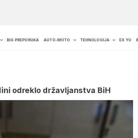
BIG PREPORUKA
AUTO-MOTO
TEHNOLOGIJA
EX YU
dini odreklo državljanstva BiH