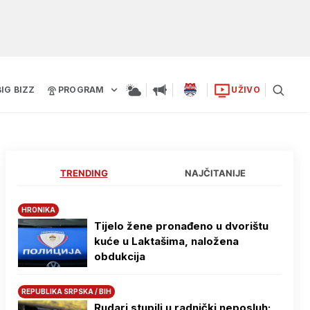
BIG BIZZ
PROGRAM
UŽIVO
TRENDING
NAJČITANIJE
HRONIKA
Tijelo žene pronađeno u dvorištu
kuće u Laktašima, naložena
obdukcija
REPUBLIKA SRPSKA / BIH
Rudari stupili u radnički neposluh: