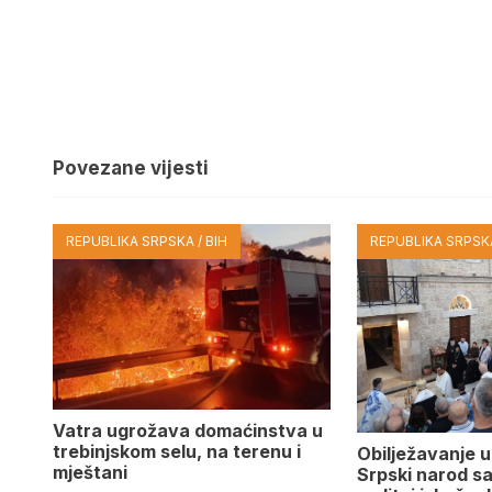
Povezane vijesti
REPUBLIKA SRPSKA / BIH
REPUBLIKA SRPSKA
Vatra ugrožava domaćinstva u
trebinjskom selu, na terenu i
Obilježavanje u
mještani
Srpski narod s