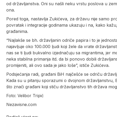
od državljanstva. Oni su našli neku vrstu poslova u zem
ona.
Pored toga, nastavlja Zukićeva, za državu nije samo prob
povratak i integracije godinama ukazuju i na, kako kažu,
građanima.
“Najlakše se bh. državljanin odriče papira i to je jedno
najavljuje oko 100.000 ljudi koji žele da vrate državlja
nas se ti ljudi bukvalno izjednačuju sa migrantima, jer 
neka stabilna primanja itd. da bi ponovo dobili državlj
promijeniti, ali ovo sada je jako loše”, ističe Zukićeva.
Podsjećanja radi, građani BiH najčešće se odriču državlj
Kada su u pitanju sporazumi o dvojnom državljanstvu, B
što znači građani koji stiču državljanstvo tih država mog
Foto: Velibor Tripić
Nezavisne.com