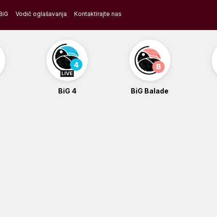
BiG
Vodič oglašavanja
Kontaktirajte nas
BiG 4
BiG Balade