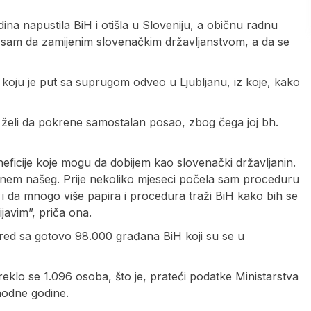
ina napustila BiH i otišla u Sloveniju, a običnu radnu
a sam da zamijenim slovenačkim državljanstvom, a da se
, koju je put sa suprugom odveo u Ljubljanu, iz koje, kako
to želi da pokrene samostalan posao, zbog čega joj bh.
neficije koje mogu da dobijem kao slovenački državljanin.
knem našeg. Prije nekoliko mjeseci počela sam proceduru
 i da mnogo više papira i procedura traži BiH kako bih se
javim”, priča ona.
 red sa gotovo 98.000 građana BiH koji su se u
eklo se 1.096 osoba, što je, prateći podatke Ministarstva
hodne godine.