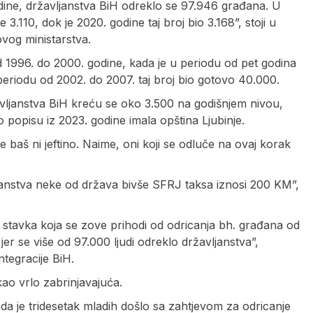
dine, državljanstva BiH odreklo se 97.946 građana. U
3.110, dok je 2020. godine taj broj bio 3.168”, stoji u
vog ministarstva.
1996. do 2000. godine, kada je u periodu od pet godina
periodu od 2002. do 2007. taj broj bio gotovo 40.000.
avljanstva BiH kreću se oko 3.500 na godišnjem nivou,
o popisu iz 2023. godine imala opština Ljubinje.
 baš ni jeftino. Naime, oni koji se odluče na ovaj korak
ljanstva neke od država bivše SFRJ taksa iznosi 200 KM”,
stavka koja se zove prihodi od odricanja bh. građana od
jer se više od 97.000 ljudi odreklo državljanstva”,
ntegracije BiH.
ao vrlo zabrinjavajuća.
da je tridesetak mladih došlo sa zahtjevom za odricanje