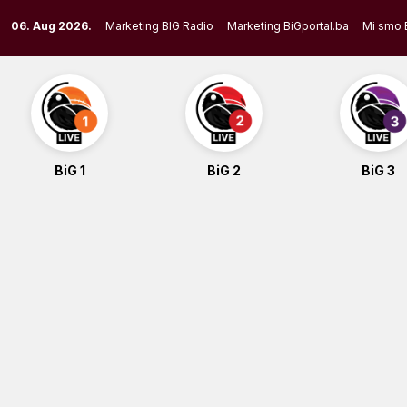
Skip
06. Aug 2026.
Marketing BIG Radio
Marketing BiGportal.ba
Mi smo 
to
content
BiG 1
BiG 2
BiG 3