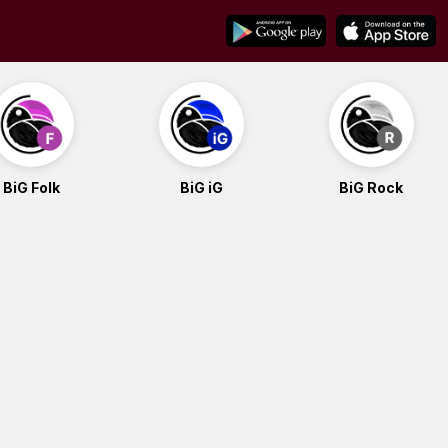
BiG Folk
BiG iG
BiG Rock