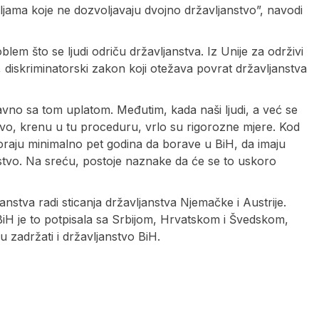
ljama koje ne dozvoljavaju dvojno državljanstvo”, navodi
lem što se ljudi odriču državljanstva. Iz Unije za održivi
 diskriminatorski zakon koji otežava povrat državljanstva
stavno sa tom uplatom. Međutim, kada naši ljudi, a već se
nstvo, krenu u tu proceduru, vrlo su rigorozne mjere. Kod
moraju minimalno pet godina da borave u BiH, da imaju
anstvo. Na sreću, postoje naznake da će se to uskoro
anstva radi sticanja državljanstva Njemačke i Austrije.
iH je to potpisala sa Srbijom, Hrvatskom i Švedskom,
u zadržati i državljanstvo BiH.