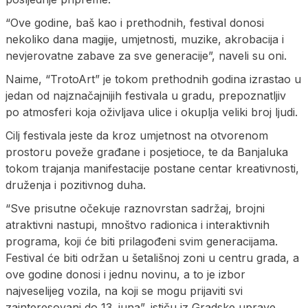
“Ove godine, baš kao i prethodnih, festival donosi
nekoliko dana magije, umjetnosti, muzike, akrobacija i
nevjerovatne zabave za sve generacije”, naveli su oni.
Naime, “TrotoArt” je tokom prethodnih godina izrastao u
jedan od najznačajnijih festivala u gradu, prepoznatljiv
po atmosferi koja oživljava ulice i okuplja veliki broj ljudi.
Cilj festivala jeste da kroz umjetnost na otvorenom
prostoru poveže građane i posjetioce, te da Banjaluka
tokom trajanja manifestacije postane centar kreativnosti,
druženja i pozitivnog duha.
“Sve prisutne očekuje raznovrstan sadržaj, brojni
atraktivni nastupi, mnoštvo radionica i interaktivnih
programa, koji će biti prilagođeni svim generacijama.
Festival će biti održan u šetališnoj zoni u centru grada, a
ove godine donosi i jednu novinu, a to je izbor
najveselijeg vozila, na koji se mogu prijaviti svi
zainteresovani do 13. juna”, ističu iz Gradske uprave.