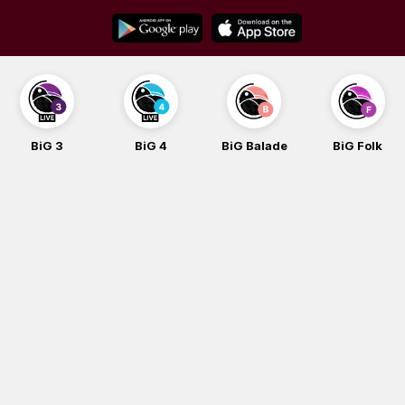
Skip
to
content
BiG 3
BiG 4
BiG Balade
BiG Folk