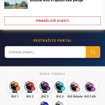
kolone kod Prijedorske petlje
PRIKAŽI JOŠ VIJESTI
PRETRAŽITE PORTAL
Search
for:
RADIO STANICE
BiG 1
BiG 2
BiG 3
BiG 4
BiG Balade
BiG Folk