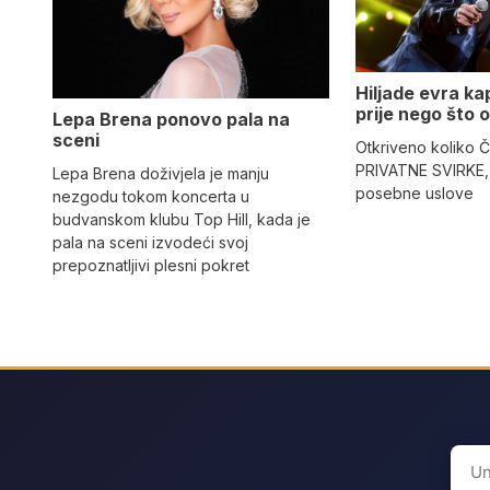
Hiljade evra kap
prije nego što o
Lepa Brena ponovo pala na
sceni
Otkriveno koliko Č
PRIVATNE SVIRKE, 
Lepa Brena doživjela je manju
posebne uslove
nezgodu tokom koncerta u
budvanskom klubu Top Hill, kada je
pala na sceni izvodeći svoj
prepoznatljivi plesni pokret
Sear
for: