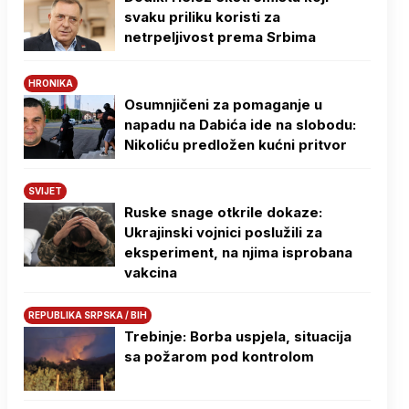
svaku priliku koristi za
netrpeljivost prema Srbima
HRONIKA
Osumnjičeni za pomaganje u
napadu na Dabića ide na slobodu:
Nikoliću predložen kućni pritvor
SVIJET
Ruske snage otkrile dokaze:
Ukrajinski vojnici poslužili za
eksperiment, na njima isprobana
vakcina
REPUBLIKA SRPSKA / BIH
Trebinje: Borba uspjela, situacija
sa požarom pod kontrolom