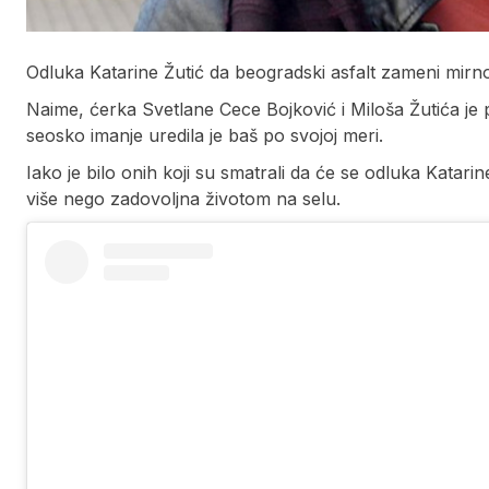
Odluka Katarine Žutić da beogradski asfalt zameni mi
Naime, ćerka Svetlane Cece Bojković i Miloša Žutića je p
seosko imanje uredila je baš po svojoj meri.
Iako je bilo onih koji su smatrali da će se odluka Katar
više nego zadovoljna životom na selu.