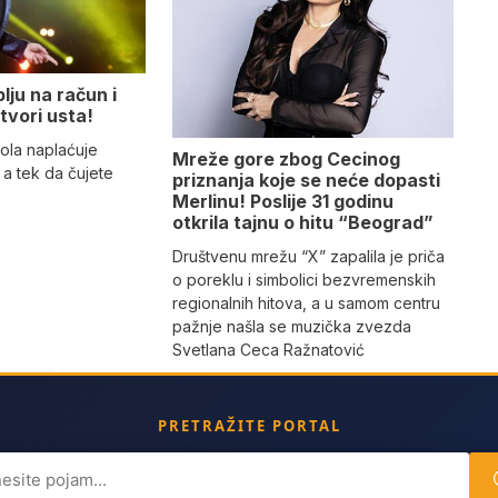
lju na račun i
tvori usta!
ola naplaćuje
Mreže gore zbog Cecinog
a tek da čujete
priznanja koje se neće dopasti
Merlinu! Poslije 31 godinu
otkrila tajnu o hitu “Beograd”
Društvenu mrežu “X” zapalila je priča
o poreklu i simbolici bezvremenskih
regionalnih hitova, a u samom centru
pažnje našla se muzička zvezda
Svetlana Ceca Ražnatović
PRETRAŽITE PORTAL
ch