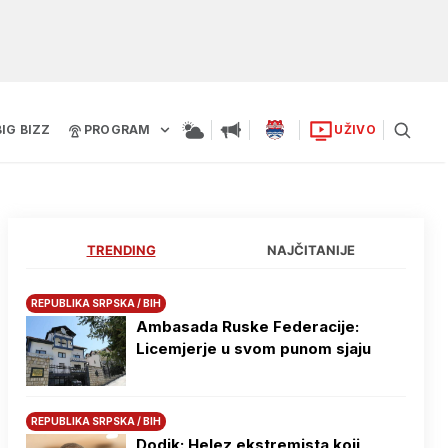
BIG BIZZ
PROGRAM
UŽIVO
TRENDING
NAJČITANIJE
REPUBLIKA SRPSKA / BIH
Ambasada Ruske Federacije:
Licemjerje u svom punom sjaju
REPUBLIKA SRPSKA / BIH
Dodik: Helez ekstremista koji