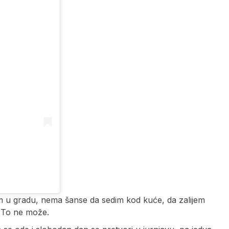
m u gradu, nema šanse da sedim kod kuće, da zalijem
. To ne može.