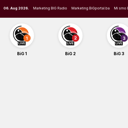
Skip
06. Aug 2026.
Marketing BIG Radio
Marketing BiGportal.ba
Mi smo 
to
content
BiG 1
BiG 2
BiG 3