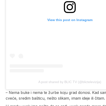
View this post on Instagram
A post shared by BLIC TV (@blictelevizija)
– Nema buke i nema te žurbe koju grad donosi. Kad sa
cveće, sredim bašticu, nešto slikam, imam ideje ili čitam