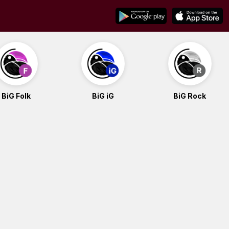
BiG Folk
BiG iG
BiG Rock