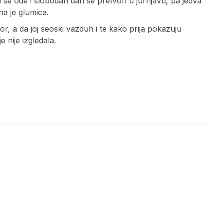
se ode i slobodan dan se pretvori u jurnjavu, pa jedva
a je glumica.
or, a da joj seoski vazduh i te kako prija pokazuju
e nije izgledala.