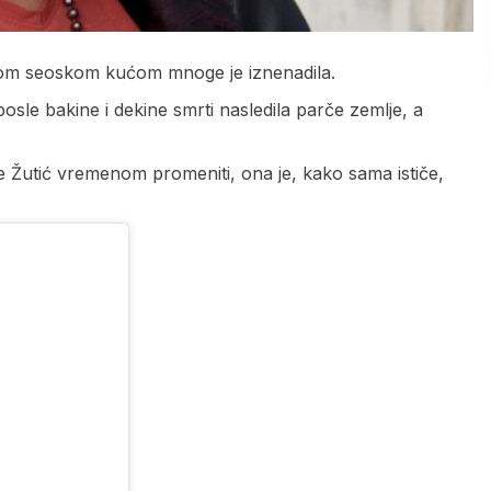
rnom seoskom kućom mnoge je iznenadila.
osle bakine i dekine smrti nasledila parče zemlje, a
ine Žutić vremenom promeniti, ona je, kako sama ističe,