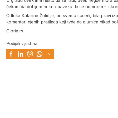
U gradu uvek ima nešto da se radi, uvek negde mora da 
čekam da dobijem neku obavezu da se odmorim – iskren
Odluka Katarine Žutić je, po svemu sudeći, bila pravi izb
komentari njenih pratilaca koji tvde da glumica nikad bolj
Gloria.rs
Podijeli vijest na: