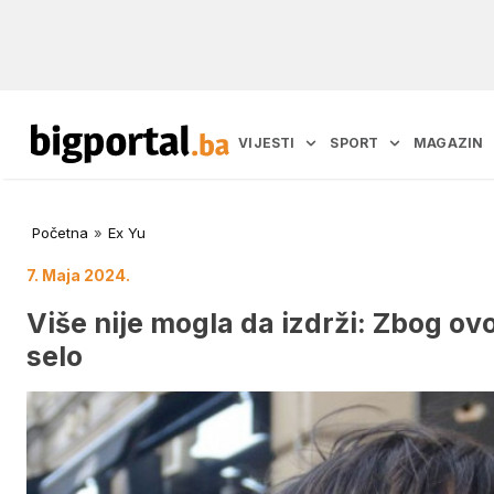
VIJESTI
SPORT
MAGAZIN
Početna
»
Ex Yu
7. Maja 2024.
Više nije mogla da izdrži: Zbog ov
selo