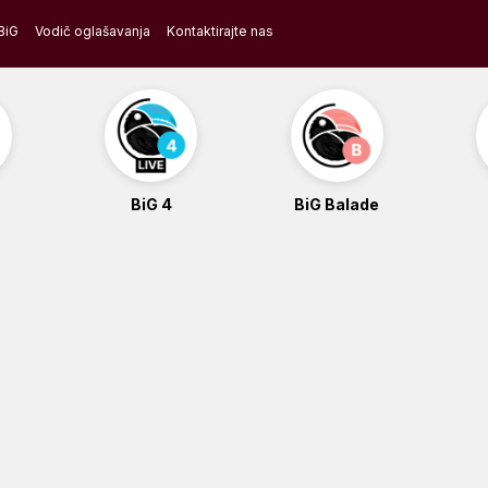
BiG
Vodič oglašavanja
Kontaktirajte nas
BiG 4
BiG Balade