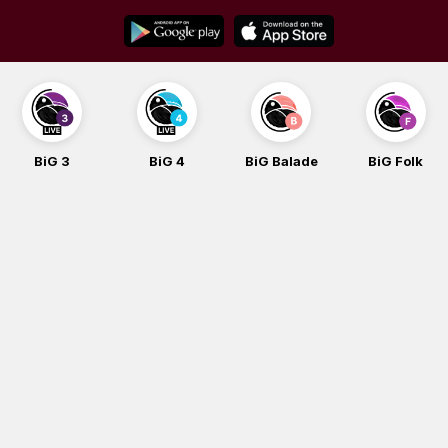
Skip
to
content
BiG 3
BiG 4
BiG Balade
BiG Folk