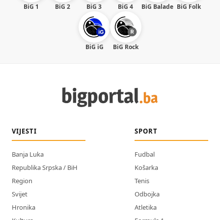
BiG 1
BiG 2
BiG 3
BiG 4
BiG Balade
BiG Folk
BiG iG
BiG Rock
VIJESTI
SPORT
Banja Luka
Fudbal
Republika Srpska / BiH
Košarka
Region
Tenis
Svijet
Odbojka
Hronika
Atletika