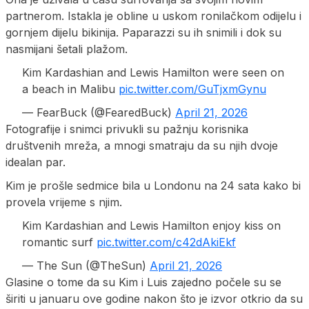
partnerom. Istakla je obline u uskom ronilačkom odijelu i
gornjem dijelu bikinija. Paparazzi su ih snimili i dok su
nasmijani šetali plažom.
Kim Kardashian and Lewis Hamilton were seen on
a beach in Malibu
pic.twitter.com/GuTjxmGynu
— FearBuck (@FearedBuck)
April 21, 2026
Fotografije i snimci privukli su pažnju korisnika
društvenih mreža, a mnogi smatraju da su njih dvoje
idealan par.
Kim je prošle sedmice bila u Londonu na 24 sata kako bi
provela vrijeme s njim.
Kim Kardashian and Lewis Hamilton enjoy kiss on
romantic surf
pic.twitter.com/c42dAkiEkf
— The Sun (@TheSun)
April 21, 2026
Glasine o tome da su Kim i Luis zajedno počele su se
širiti u januaru ove godine nakon što je izvor otkrio da su