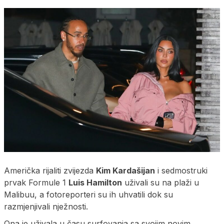
Američka rijaliti zvijezda
Kim Kardašijan
i sedmostruki
prvak Formule 1
Luis Hamilton
uživali su na plaži u
Malibuu, a fotoreporteri su ih uhvatili dok su
razmjenjivali nježnosti.
Ona je uživala u času surfovanja sa svojim novim