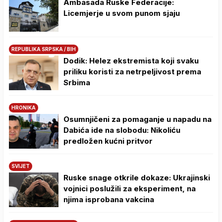
Ambasada Ruske Federacije:
Licemjerje u svom punom sjaju
REPUBLIKA SRPSKA / BIH
Dodik: Helez ekstremista koji svaku
priliku koristi za netrpeljivost prema
Srbima
HRONIKA
Osumnjičeni za pomaganje u napadu na
Dabića ide na slobodu: Nikoliću
predložen kućni pritvor
SVIJET
Ruske snage otkrile dokaze: Ukrajinski
vojnici poslužili za eksperiment, na
njima isprobana vakcina