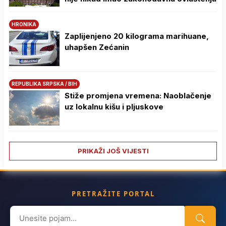
HRONIKA
Zaplijenjeno 20 kilograma marihuane,
uhapšen Zećanin
REPUBLIKA SRPSKA / BIH
Stiže promjena vremena: Naoblačenje
uz lokalnu kišu i pljuskove
PRIKAŽI JOŠ VIJESTI
PRETRAŽITE PORTAL
Search
for: