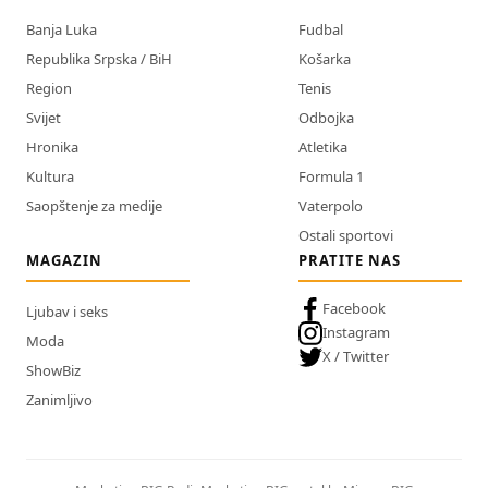
Banja Luka
Fudbal
Republika Srpska / BiH
Košarka
Region
Tenis
Svijet
Odbojka
Hronika
Atletika
Kultura
Formula 1
Saopštenje za medije
Vaterpolo
Ostali sportovi
MAGAZIN
PRATITE NAS
Facebook
Ljubav i seks
Instagram
Moda
X / Twitter
ShowBiz
Zanimljivo