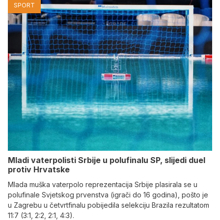
SPORT
Mladi vaterpolisti Srbije u polufinalu SP, slijedi duel
protiv Hrvatske
Mlada muška vaterpolo reprezentacija Srbije plasirala se u
polufinale Svjetskog prvenstva (igrači do 16 godina), pošto je
u Zagrebu u četvrtfinalu pobijedila selekciju Brazila rezultatom
11:7 (3:1, 2:2, 2:1, 4:3).