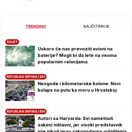
TRENDING
NAJČITANIJE
SVIJET
Uskoro će nas prevoziti avioni na
baterije? Mogli bi da lete na veoma
popularnim relacijama
REPUBLIKA SRPSKA / BIH
Nezgode i kilometarske kolone: Novi
kolaps na putu ka moru u Hrvatskoj
REPUBLIKA SRPSKA / BIH
Autori sa Harvarda: Svi nametnuti
zakoni ništavni, jer visoki predstavnik
nije nikad imao zakonodavna ovlaštenja