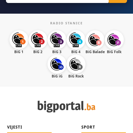
RADIO STANICE
BiG 1
BiG 2
BiG 3
BiG 4
BiG Balade
BiG Folk
BiG iG
BiG Rock
VIJESTI
SPORT