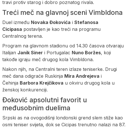
travi protiv starog i dobro poznatog rivala.
Treći meč na glavnoj sceni Vimbldona
Duel između
Novaka Đokovića
i
Stefanosa
Cicipasa
postavljen je kao treći na programu
Centralnog terena.
Program na glavnom stadionu od 14.30 časova otvaraju
Italijan
Janik Siner
i Portugalac
Nuno Boržes
, koji
takođe igraju meč drugog kola Vimbldona.
Nakon njih, na Centralni teren izlaze teniserke. Drugi
meč dana odigraće Ruskinja
Mira Andrejeva
i
Čehinja
Barbora Krejčikova
u okviru drugog kola u
ženskoj konkurenciji.
Đoković apsolutni favorit u
međusobnim duelima
Srpski as na ovogodišnji londonski grend slem stiže kao
osmi teniser svijeta, dok se Cicipas trenutno nalazi na 87.