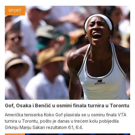
SPORT
Gof, Osaka i Benčić u osmini finala turnira u Torontu
Američka teniserka Koko Gof plasirala se u osminu finala VTA
turnira u Torontu, pošto je danas u trećem kolu pobijedila
Grkinju Mariju Sakari rezultatom 6:1, 6:4.