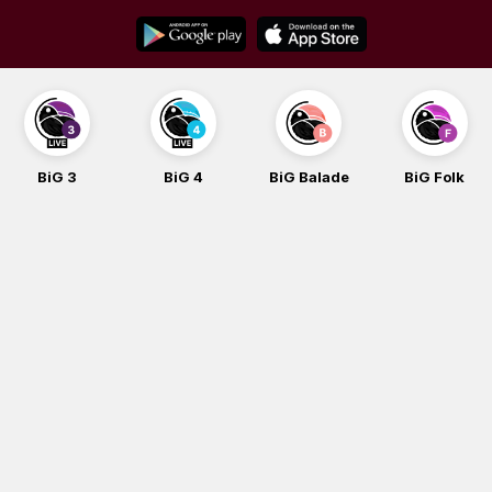
Skip
to
content
BiG 3
BiG 4
BiG Balade
BiG Folk