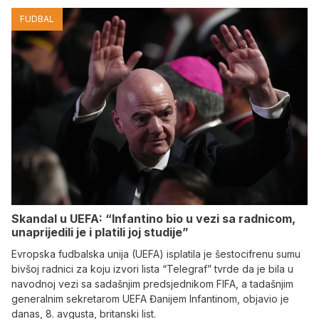
FUDBAL
Skandal u UEFA: “Infantino bio u vezi sa radnicom,
unaprijedili je i platili joj studije”
Evropska fudbalska unija (UEFA) isplatila je šestocifrenu sumu
bivšoj radnici za koju izvori lista “Telegraf” tvrde da je bila u
navodnoj vezi sa sadašnjim predsjednikom FIFA, a tadašnjim
generalnim sekretarom UEFA Đanijem Infantinom, objavio je
danas, 8. avgusta, britanski list.