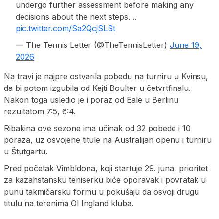
undergo further assessment before making any
decisions about the next steps.…
pic.twitter.com/Sa2QcjSLSt
— The Tennis Letter (@TheTennisLetter)
June 19,
2026
Na travi je najpre ostvarila pobedu na turniru u Kvinsu,
da bi potom izgubila od Kejti Boulter u četvrtfinalu.
Nakon toga usledio je i poraz od Eale u Berlinu
rezultatom 7:5, 6:4.
Ribakina ove sezone ima učinak od 32 pobede i 10
poraza, uz osvojene titule na Australijan openu i turniru
u Štutgartu.
Pred početak Vimbldona, koji startuje 29. juna, prioritet
za kazahstansku teniserku biće oporavak i povratak u
punu takmičarsku formu u pokušaju da osvoji drugu
titulu na terenima Ol Ingland kluba.