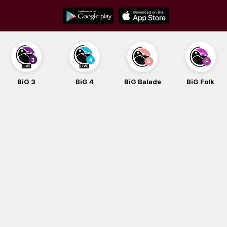
Skip
to
content
BiG 3
BiG 4
BiG Balade
BiG Folk