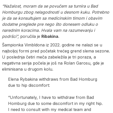
“Nažalost, moram da se povučem sa turnira u Bad
Homburgu zbog nelagodnosti u desnom kuku. Potrebno
je da se konsultujem sa medicinskim timom i obavim
dodatne preglede pre nego što donesem odluku o
narednim koracima. Hvala vam na razumevanju i
podršci”,
poručila je
Ribakina
.
Šampionka Vimbldona iz 2022. godine ne nalazi se u
najboljoj formi pred početak trećeg grend slema sezone.
U poslednja četiri meča zabeležila je tri poraza, a
negativna serija počela je još na Rolan Garosu, gde je
eliminisana u drugom kolu.
Elena Rybakina withdraws from Bad Homburg
due to hip discomfort:
“Unfortunately, I have to withdraw from Bad
Homburg due to some discomfort in my right hip.
I need to consult with my medical team and