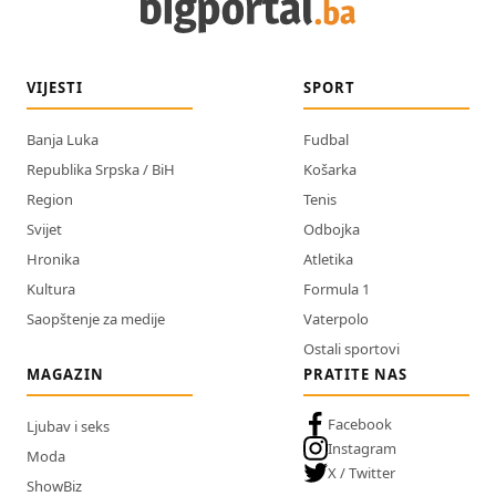
VIJESTI
SPORT
Banja Luka
Fudbal
Republika Srpska / BiH
Košarka
Region
Tenis
Svijet
Odbojka
Hronika
Atletika
Kultura
Formula 1
Saopštenje za medije
Vaterpolo
Ostali sportovi
MAGAZIN
PRATITE NAS
Facebook
Ljubav i seks
Instagram
Moda
X / Twitter
ShowBiz