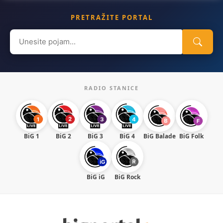
PRETRAŽITE PORTAL
Search
for:
RADIO STANICE
BiG 1
BiG 2
BiG 3
BiG 4
BiG Balade
BiG Folk
BiG iG
BiG Rock