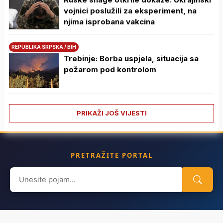
vojnici poslužili za eksperiment, na
njima isprobana vakcina
REPUBLIKA SRPSKA / BIH
Trebinje: Borba uspjela, situacija sa
požarom pod kontrolom
PRIKAŽI JOŠ VIJESTI
PRETRAŽITE PORTAL
Search
for: