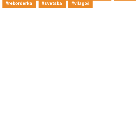
#rekorderka
#svetska
#vilagoš