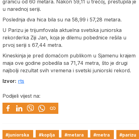
granicu od 60 metara. Nakon 59,11 u trećoj, prestupila je
u narednoj seriji.
Poslednja dva hica bila su na 58,99 i 57,28 metara.
U Parizu je trijumfovala aktuelna svetska juniorska
rekorderka Ziji Jan, koja je dilemu pobednice rešila u
prvoj seriji s 67,44 metra.
Kineskinja je pred domaćom publikom u Sjamenu krajem
maja ove godine pobedila sa 71,74 metra, što je drugi
najbolji rezultat svih vremena i svetski juniorski rekord.
Izvor:
rts
Podijeli vijest na:
#juniorska
#koplja
#metara
#metra
#parizu