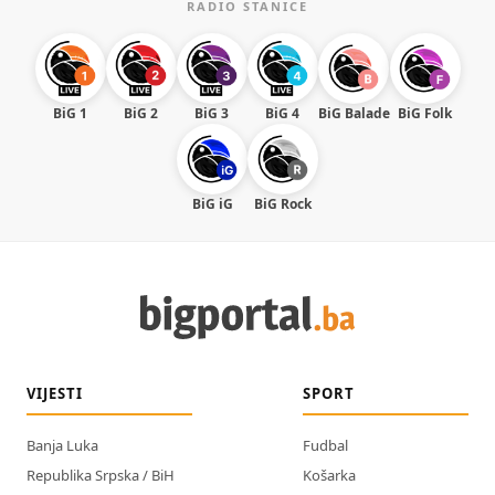
RADIO STANICE
BiG 1
BiG 2
BiG 3
BiG 4
BiG Balade
BiG Folk
BiG iG
BiG Rock
VIJESTI
SPORT
Banja Luka
Fudbal
Republika Srpska / BiH
Košarka