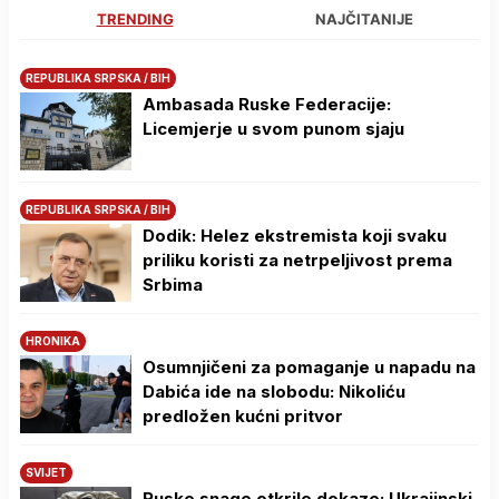
TRENDING
NAJČITANIJE
REPUBLIKA SRPSKA / BIH
Ambasada Ruske Federacije:
Licemjerje u svom punom sjaju
REPUBLIKA SRPSKA / BIH
Dodik: Helez ekstremista koji svaku
priliku koristi za netrpeljivost prema
Srbima
HRONIKA
Osumnjičeni za pomaganje u napadu na
Dabića ide na slobodu: Nikoliću
predložen kućni pritvor
SVIJET
Ruske snage otkrile dokaze: Ukrajinski