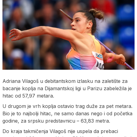
Adriana Vilagoš u debitantskom izlasku na zaletište za
bacanje koplja na Dijamantskoj ligi u Parizu zabeležila je
hitac od 57,97 metara.
U drugom je vrh koplja ostavio trag duže za pet metara.
Bio je to najbolji hitac, ne samo danas nego i od početka
godine, za srpsku predstavnicu – 63,83 metra.
Do kraja takmičenja Vilagoš nije uspela da prebaci