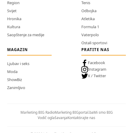
Region
Tenis
Svijet
Odbojka
Hronika
Atletika
Kultura
Formula 1
Saopštenje za medije
Vaterpolo
Ostali sportovi
MAGAZIN
PRATITE NAS
Facebook
Ljubav i seks
Instagram
Moda
X / Twitter
ShowBiz
Zanimljivo
Marketing BIG Radio
Marketing BIGportal.ba
Mi smo BIG
Vodič oglašavanja
Kontaktirajte nas