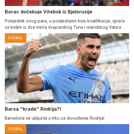
Borac dočekuje Vitebsk iz Bjelorusije
Pobjednik ovog para, u posljednjem kolu kvalifikacija, igraće
sa boljim iz dva meča švajcarskog Tuna i islandskog Valura
FUDBAL
Barsa “krade” Rodrija?!
Barselona se uključila u trku za dovođenje Rodrija!
FUDBAL