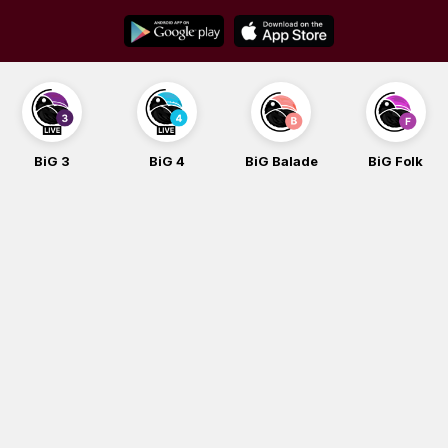
Skip
to
content
BiG 3
BiG 4
BiG Balade
BiG Folk