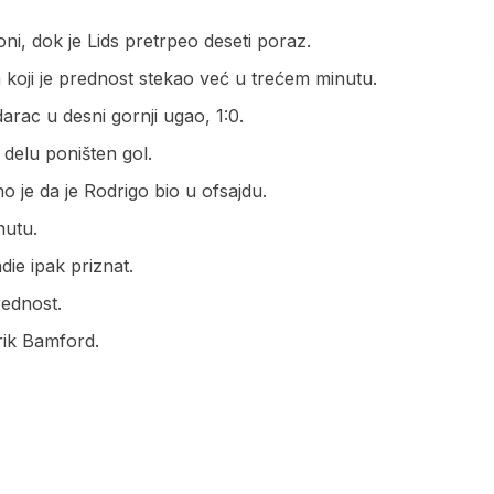
i, dok je Lids pretrpeo deseti poraz.
koji je prednost stekao već u trećem minutu.
arac u desni gornji ugao, 1:0.
elu poništen gol.
o je da je Rodrigo bio u ofsajdu.
nutu.
ie ipak priznat.
rednost.
rik Bamford.