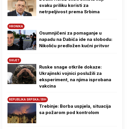
svaku priliku koristi za
netrpeljivost prema Srbima
HRONIKA
Osumnjičeni za pomaganje u
napadu na Dabića ide na slobodu:
Nikoliću predložen kućni pritvor
SVIJET
Ruske snage otkrile dokaze:
Ukrajinski vojnici poslužili za
eksperiment, na njima isprobana
vakcina
REPUBLIKA SRPSKA / BIH
Trebinje: Borba uspjela, situacija
sa požarom pod kontrolom