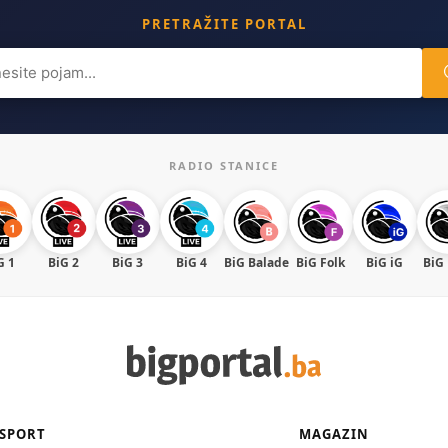
PRETRAŽITE PORTAL
ch
RADIO STANICE
G 1
BiG 2
BiG 3
BiG 4
BiG Balade
BiG Folk
BiG iG
BiG
SPORT
MAGAZIN