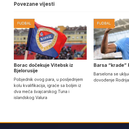
Povezane vijesti
FUDBAL
FUDBAL
Barsa “krade” 
Borac dočekuje Vitebsk iz
Bjelorusije
Barselona se uključ
Pobjednik ovog para, u posljednjem
dovođenje Rodrija
kolu kvalifikacija, igraće sa boljim iz
dva meča švajcarskog Tuna i
islandskog Valura