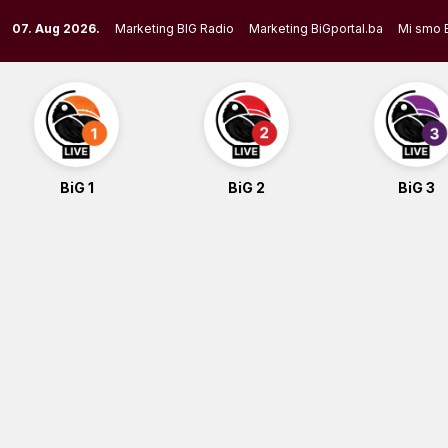
Skip
07. Aug 2026.
Marketing BIG Radio
Marketing BiGportal.ba
Mi smo 
to
content
BiG 1
BiG 2
BiG 3