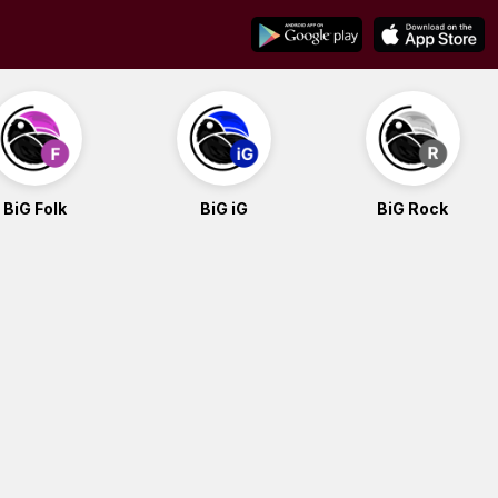
BiG Folk
BiG iG
BiG Rock