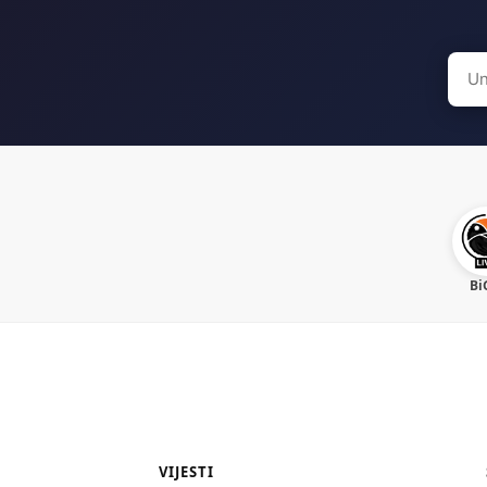
Sear
for:
Bi
VIJESTI