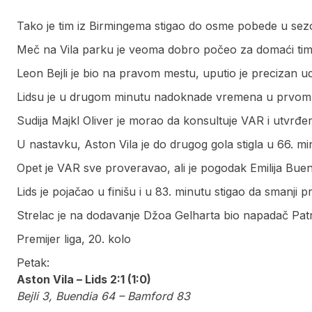
Tako je tim iz Birmingema stigao do osme pobede u sezon
Meč na Vila parku je veoma dobro počeo za domaći tim 
Leon Bejli je bio na pravom mestu, uputio je precizan ud
Lidsu je u drugom minutu nadoknade vremena u prvom d
Sudija Majkl Oliver je morao da konsultuje VAR i utvrđen
U nastavku, Aston Vila je do drugog gola stigla u 66. mi
Opet je VAR sve proveravao, ali je pogodak Emilija Buend
Lids je pojačao u finišu i u 83. minutu stigao da smanji p
Strelac je na dodavanje Džoa Gelharta bio napadač Pat
Premijer liga, 20. kolo
Petak:
Aston Vila – Lids 2:1 (1:0)
Bejli 3, Buendia 64 – Bamford 83