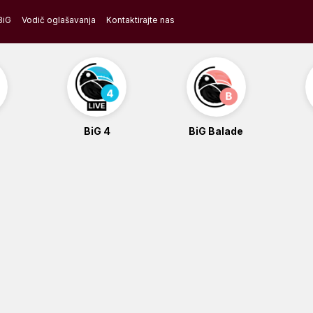
BiG
Vodič oglašavanja
Kontaktirajte nas
BiG 4
BiG Balade