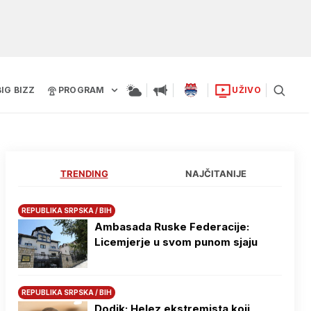
BIG BIZZ
PROGRAM
UŽIVO
TRENDING
NAJČITANIJE
REPUBLIKA SRPSKA / BIH
Ambasada Ruske Federacije:
Licemjerje u svom punom sjaju
REPUBLIKA SRPSKA / BIH
Dodik: Helez ekstremista koji