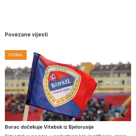
Povezane vijesti
FUDBAL
Borac dočekuje Vitebsk iz Bjelorusije