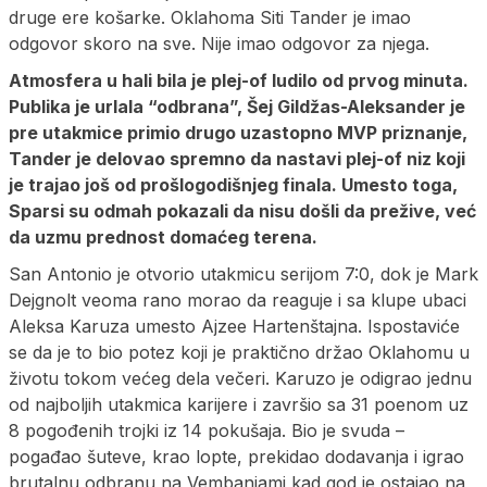
druge ere košarke. Oklahoma Siti Tander je imao
odgovor skoro na sve. Nije imao odgovor za njega.
Atmosfera u hali bila je plej-of ludilo od prvog minuta.
Publika je urlala “odbrana”, Šej Gildžas-Aleksander je
pre utakmice primio drugo uzastopno MVP priznanje,
Tander je delovao spremno da nastavi plej-of niz koji
je trajao još od prošlogodišnjeg finala. Umesto toga,
Sparsi su odmah pokazali da nisu došli da prežive, već
da uzmu prednost domaćeg terena.
San Antonio je otvorio utakmicu serijom 7:0, dok je Mark
Dejgnolt veoma rano morao da reaguje i sa klupe ubaci
Aleksa Karuza umesto Ajzee Hartenštajna. Ispostaviće
se da je to bio potez koji je praktično držao Oklahomu u
životu tokom većeg dela večeri. Karuzo je odigrao jednu
od najboljih utakmica karijere i završio sa 31 poenom uz
8 pogođenih trojki iz 14 pokušaja. Bio je svuda –
pogađao šuteve, krao lopte, prekidao dodavanja i igrao
brutalnu odbranu na Vembanjami kad god je ostajao na