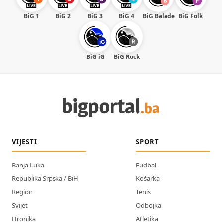
BiG 1
BiG 2
BiG 3
BiG 4
BiG Balade
BiG Folk
BiG iG
BiG Rock
VIJESTI
SPORT
Banja Luka
Fudbal
Republika Srpska / BiH
Košarka
Region
Tenis
Svijet
Odbojka
Hronika
Atletika