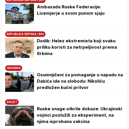
REPUBLIKA SRPSKA / BIH
Ambasada Ruske Federacije:
Licemjerje u svom punom sjaju
REPUBLIKA SRPSKA / BIH
Dodik: Helez ekstremista koji svaku
priliku koristi za netrpeljivost prema
Srbima
HRONIKA
Osumnjičeni za pomaganje u napadu na
Dabića ide na slobodu: Nikoliću
predložen kućni pritvor
SVIJET
Ruske snage otkrile dokaze: Ukrajinski
vojnici poslužili za eksperiment, na
njima isprobana vakcina