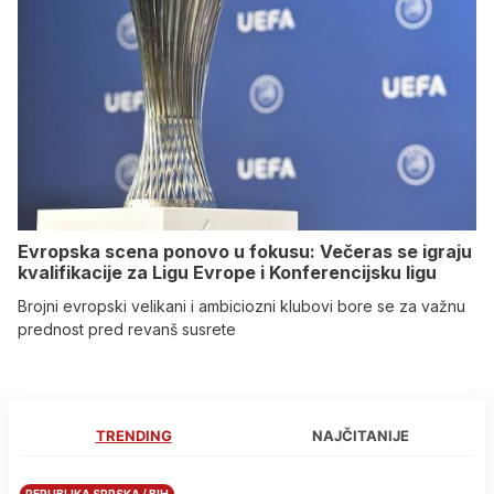
Evropska scena ponovo u fokusu: Večeras se igraju
kvalifikacije za Ligu Evrope i Konferencijsku ligu
Brojni evropski velikani i ambiciozni klubovi bore se za važnu
prednost pred revanš susrete
TRENDING
NAJČITANIJE