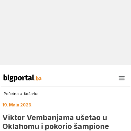
Početna
»
Košarka
19. Maja 2026.
Viktor Vembanjama ušetao u
Oklahomu i pokorio šampione