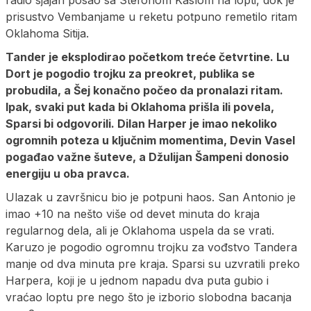
prisustvo Vembanjame u reketu potpuno remetilo ritam
Oklahoma Sitija.
Tander je eksplodirao početkom treće četvrtine. Lu
Dort je pogodio trojku za preokret, publika se
probudila, a Šej konačno počeo da pronalazi ritam.
Ipak, svaki put kada bi Oklahoma prišla ili povela,
Sparsi bi odgovorili. Dilan Harper je imao nekoliko
ogromnih poteza u ključnim momentima, Devin Vasel
pogađao važne šuteve, a Džulijan Šampeni donosio
energiju u oba pravca.
Ulazak u završnicu bio je potpuni haos. San Antonio je
imao +10 na nešto više od devet minuta do kraja
regularnog dela, ali je Oklahoma uspela da se vrati.
Karuzo je pogodio ogromnu trojku za vođstvo Tandera
manje od dva minuta pre kraja. Sparsi su uzvratili preko
Harpera, koji je u jednom napadu dva puta gubio i
vraćao loptu pre nego što je izborio slobodna bacanja