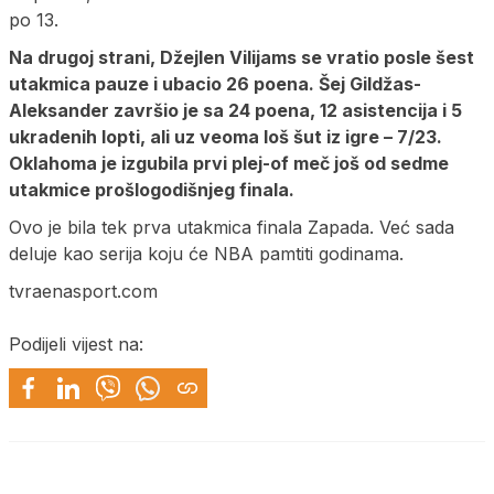
po 13.
Na drugoj strani, Džejlen Vilijams se vratio posle šest
utakmica pauze i ubacio 26 poena. Šej Gildžas-
Aleksander završio je sa 24 poena, 12 asistencija i 5
ukradenih lopti, ali uz veoma loš šut iz igre – 7/23.
Oklahoma je izgubila prvi plej-of meč još od sedme
utakmice prošlogodišnjeg finala.
Ovo je bila tek prva utakmica finala Zapada. Već sada
deluje kao serija koju će NBA pamtiti godinama.
tvraenasport.com
Podijeli vijest na: