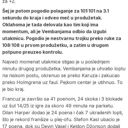
za +2.
Šej je potom pogodio polaganje za 101:101 na 3.1
sekundu do kraja i odveo meč u produžetak.
Oklahoma je tada delovala kao tim koji ima
momentum, ali je Vembanjama odbio da izgubi
utakmicu. Pogodio je nestvarnu trojku preko ruke za
108:108 u prvom produžetku, a zatim u drugom
potpuno preuzeo kontrolu.
Najveći momenat utakmice stigao je u poslednjem
minutu drugog produžetka. Vembanjama je uhvatio loptu
na niskom postu, okrenuo se preko Karuza i zakucao
preko Holmgrena uz faul. Pejkom centar je utihnuo. To
je bio kraj.
Francuz je završio sa 41 poenom, 24 skoka i 3 blokade
uz šut 14/25 iz igre za skoro 49 minuta na parketu.
Dilan Harper dodao je 24 poena i čak 7 ukradenih lopti,
što je rekord franšize u plej-ofu. Stefon Kasl ubacio je
17 poena, dok su Devin Vasel i Keldon Džonson dodali