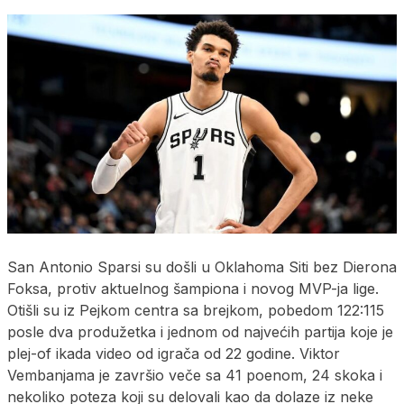
San Antonio Sparsi su došli u Oklahoma Siti bez Dierona
Foksa, protiv aktuelnog šampiona i novog MVP-ja lige.
Otišli su iz Pejkom centra sa brejkom, pobedom 122:115
posle dva produžetka i jednom od najvećih partija koje je
plej-of ikada video od igrača od 22 godine. Viktor
Vembanjama je završio veče sa 41 poenom, 24 skoka i
nekoliko poteza koji su delovali kao da dolaze iz neke