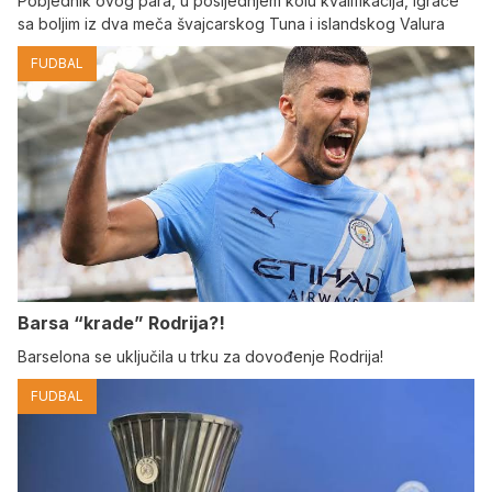
Pobjednik ovog para, u posljednjem kolu kvalifikacija, igraće
sa boljim iz dva meča švajcarskog Tuna i islandskog Valura
FUDBAL
Barsa “krade” Rodrija?!
Barselona se uključila u trku za dovođenje Rodrija!
FUDBAL