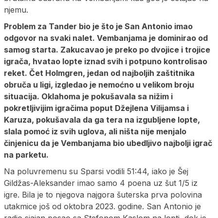
njemu.
Problem za Tander bio je što je San Antonio imao
odgovor na svaki nalet. Vembanjama je dominirao od
samog starta. Zakucavao je preko po dvojice i trojice
igrača, hvatao lopte iznad svih i potpuno kontrolisao
reket. Čet Holmgren, jedan od najboljih zaštitnika
obruča u ligi, izgledao je nemoćno u velikom broju
situacija. Oklahoma je pokušavala sa nižim i
pokretljivijim igračima poput Džejlena Vilijamsa i
Karuza, pokušavala da ga tera na izgubljene lopte,
slala pomoć iz svih uglova, ali ništa nije menjalo
činjenicu da je Vembanjama bio ubedljivo najbolji igrač
na parketu.
Na poluvremenu su Sparsi vodili 51:44, iako je Šej
Gildžas-Aleksander imao samo 4 poena uz šut 1/5 iz
igre. Bila je to njegova najgora šuterska prva polovina
utakmice još od oktobra 2023. godine. San Antonio je
radio sjajan posao sa Stefonom Kaslom na lopti, dok je