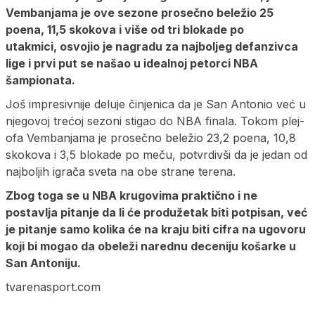
Vembanjama je ove sezone prosečno beležio 25
poena, 11,5 skokova i više od tri blokade po
utakmici, osvojio je nagradu za najboljeg defanzivca
lige i prvi put se našao u idealnoj petorci NBA
šampionata.
Još impresivnije deluje činjenica da je San Antonio već u
njegovoj trećoj sezoni stigao do NBA finala. Tokom plej-
ofa Vembanjama je prosečno beležio 23,2 poena, 10,8
skokova i 3,5 blokade po meču, potvrdivši da je jedan od
najboljih igrača sveta na obe strane terena.
Zbog toga se u NBA krugovima praktično i ne
postavlja pitanje da li će produžetak biti potpisan, već
je pitanje samo kolika će na kraju biti cifra na ugovoru
koji bi mogao da obeleži narednu deceniju košarke u
San Antoniju.
tvarenasport.com