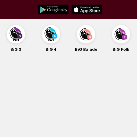
Skip
to
content
BiG 3
BiG 4
BiG Balade
BiG Folk