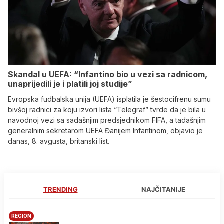
Skandal u UEFA: “Infantino bio u vezi sa radnicom,
unaprijedili je i platili joj studije”
Evropska fudbalska unija (UEFA) isplatila je šestocifrenu sumu
bivšoj radnici za koju izvori lista “Telegraf” tvrde da je bila u
navodnoj vezi sa sadašnjim predsjednikom FIFA, a tadašnjim
generalnim sekretarom UEFA Đanijem Infantinom, objavio je
danas, 8. avgusta, britanski list.
TRENDING
NAJČITANIJE
REGION