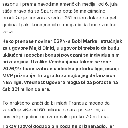
sezonu i prema navodima američkih medija, od 6. jula
stiče pravo da sa Spursima potpiše maksimalno
produženje ugovora vredno 251 milion dolara na pet
godina. Ipak, konačna cifra mogla bi da bude znatno
veća.
Kako prenose novinar ESPN-a Bobi Marks i stručnjak
za ugovore Majkl Điniti, u ugovor bi trebalo da budu
uključeni i posebni bonusi povezani sa individualnim
priznanjima. Ukoliko Vembanjama tokom sezone
2026/27 bude izabran u idealnu petorku lige, osvoji
MVP priznanje ili nagradu za najboljeg defanzivca
NBA lige, vrednost ugovora mogla bi da poraste na
čak 301 milion dolara.
To praktično znači da bi mladi Francuz mogao da
zarađuje više od 60 miliona dolara po sezoni, a
poslednje godine ugovora čak i preko 70 miliona.
Takav razvoj događaja nikoga ne bi iznenadio, jer