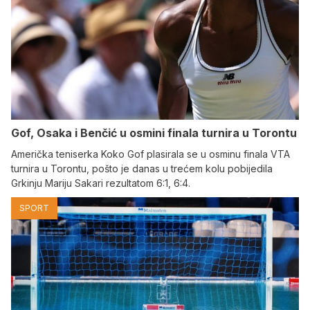
Gof, Osaka i Benčić u osmini finala turnira u Torontu
Američka teniserka Koko Gof plasirala se u osminu finala VTA
turnira u Torontu, pošto je danas u trećem kolu pobijedila
Grkinju Mariju Sakari rezultatom 6:1, 6:4.
SPORT