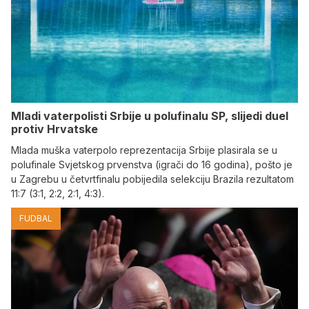
Mladi vaterpolisti Srbije u polufinalu SP, slijedi duel
protiv Hrvatske
Mlada muška vaterpolo reprezentacija Srbije plasirala se u
polufinale Svjetskog prvenstva (igrači do 16 godina), pošto je
u Zagrebu u četvrtfinalu pobijedila selekciju Brazila rezultatom
11:7 (3:1, 2:2, 2:1, 4:3).
FUDBAL