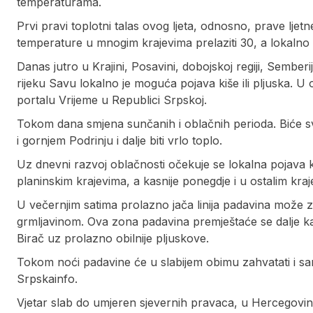
temperaturama.
Prvi pravi toplotni talas ovog ljeta, odnosno, prave lje
temperature u mnogim krajevima prelaziti 30, a lokalno d
Danas jutro u Krajini, Posavini, dobojskoj regiji, Sembe
rijeku Savu lokalno je moguća pojava kiše ili pljuska. U
portalu Vrijeme u Republici Srpskoj.
Tokom dana smjena sunčanih i oblačnih perioda. Biće svje
i gornjem Podrinju i dalje biti vrlo toplo.
Uz dnevni razvoj oblačnosti očekuje se lokalna pojava k
planinskim krajevima, a kasnije ponegdje i u ostalim kr
U večernjim satima prolazno jača linija padavina može za
grmljavinom. Ova zona padavina premještaće se dalje ka j
Birač uz prolazno obilnije pljuskove.
Tokom noći padavine će u slabijem obimu zahvatati i sar
Srpskainfo.
Vjetar slab do umjeren sjevernih pravaca, u Hercegovin