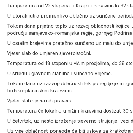
Temperatura od 22 stepena u Krajini i Posavini do 32 s
U utorak jutro promjenljivo oblačno uz sunčane period
Tokom dana prijatno toplo uz razvoj oblačnosti koji će u
području sarajevsko-romanijske regije, gornjeg Podrinja
U ostalim krajevima pretežno sunčano uz malu do umje
Vjetar slab do umjeren sjeveroistočni.
Temperatura od 18 stepeni u višim predjelima, do 28 step
U srijedu uglavnom stabilno i sunčano vrijeme.
Tokom dana uz razvoj oblačnosti tek ponegdje je moguća
brdsko-planinskim krajevima.
Vjetar slab sjevernih pravaca.
Temperatura će lokalno u nižim krajevima dostizati 30 s
U četvrtak, uz nešto izraženije sjeverno strujanje, veći
Uz više oblačnosti ponegdje će biti uslova za kratkotrajn