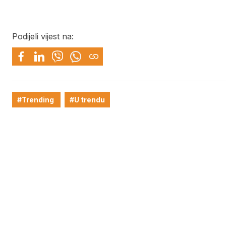
Podijeli vijest na:
#Trending
#U trendu