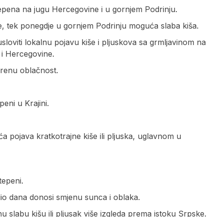
tepena na jugu Hercegovine i u gornjem Podrinju.
e, tek ponegdje u gornjem Podrinju moguća slaba kiša.
sloviti lokalnu pojavu kiše i pljuskova sa grmljavinom na
 i Hercegovine.
renu oblačnost.
eni u Krajini.
 pojava kratkotrajne kiše ili pljuska, uglavnom u
tepeni.
 dio dana donosi smjenu sunca i oblaka.
u slabu kišu ili pljusak više izgleda prema istoku Srpske.