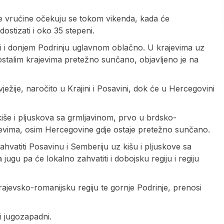
tne vrućine očekuju se tokom vikenda, kada će
ostizati i oko 35 stepeni.
riji i donjem Podrinju uglavnom oblačno. U krajevima uz
 ostalim krajevima pretežno sunčano, objavljeno je na
žije, naročito u Krajini i Posavini, dok će u Hercegovini
iše i pljuskova sa grmljavinom, prvo u brdsko-
ajevima, osim Hercegovine gdje ostaje pretežno sunčano.
hvatiti Posavinu i Semberiju uz kišu i pljuskove sa
ugu pa će lokalno zahvatiti i dobojsku regiju i regiju
ajevsko-romanijsku regiju te gornje Podrinje, prenosi
i jugozapadni.