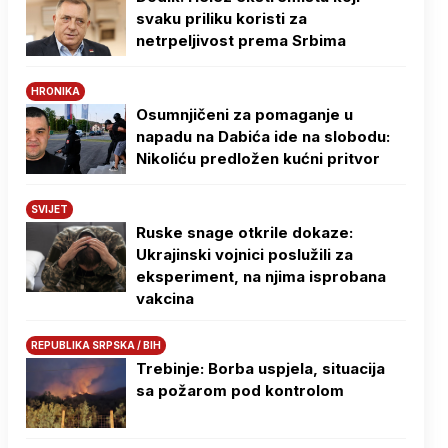
svaku priliku koristi za
netrpeljivost prema Srbima
HRONIKA
Osumnjičeni za pomaganje u
napadu na Dabića ide na slobodu:
Nikoliću predložen kućni pritvor
SVIJET
Ruske snage otkrile dokaze:
Ukrajinski vojnici poslužili za
eksperiment, na njima isprobana
vakcina
REPUBLIKA SRPSKA / BIH
Trebinje: Borba uspjela, situacija
sa požarom pod kontrolom