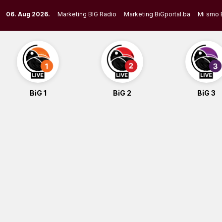
Skip
06. Aug 2026.
Marketing BIG Radio
Marketing BiGportal.ba
Mi smo 
to
content
BiG 1
BiG 2
BiG 3