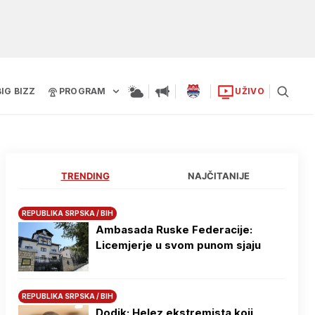
BIG BIZZ
PROGRAM
UŽIVO
TRENDING
NAJČITANIJE
REPUBLIKA SRPSKA / BIH
Ambasada Ruske Federacije:
Licemjerje u svom punom sjaju
REPUBLIKA SRPSKA / BIH
Dodik: Helez ekstremista koji