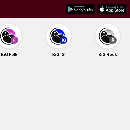
BiG Folk
BiG iG
BiG Rock