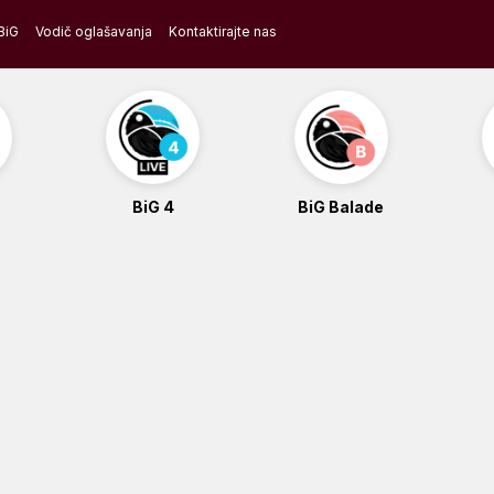
BiG
Vodič oglašavanja
Kontaktirajte nas
BiG 4
BiG Balade