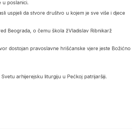
 u poslanici.
i uspjeli da stvore društvo u kojem je sve više i djece
 sred Beograda, o čemu škola žVladislav Ribnikarž
govor dostojan pravoslavne hrišćanske vjere jeste Božićno
vetu arhijerejsku liturgiju u Pećkoj patrijaršiji.