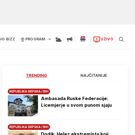
BIG BIZZ
PROGRAM
UŽIVO
TRENDING
NAJČITANIJE
REPUBLIKA SRPSKA / BIH
Ambasada Ruske Federacije:
Licemjerje u svom punom sjaju
REPUBLIKA SRPSKA / BIH
Dodik: Helez ekstremista koji