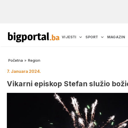
VIJESTI
SPORT
MAGAZIN
Početna
»
Region
7. Januara 2024.
Vikarni episkop Stefan služio bož