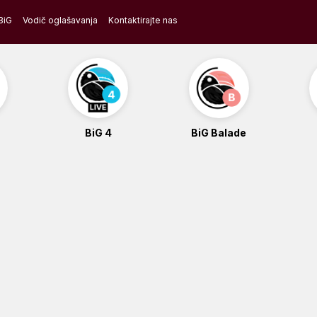
BiG
Vodič oglašavanja
Kontaktirajte nas
BiG 4
BiG Balade