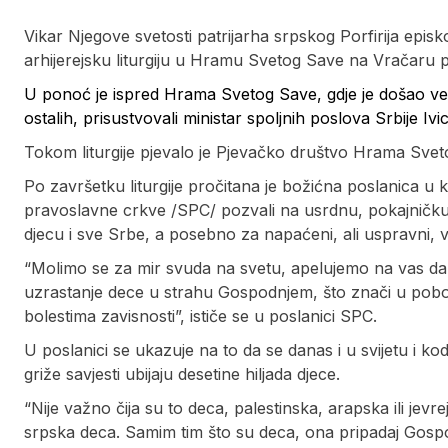
Vikar Njegove svetosti patrijarha srpskog Porfirija epis
arhijerejsku liturgiju u Hramu Svetog Save na Vračaru
U ponoć je ispred Hrama Svetog Save, gdje je došao velik
ostalih, prisustvovali ministar spoljnih poslova Srbije Iv
Tokom liturgije pjevalo je Pjevačko društvo Hrama Svet
Po završetku liturgije pročitana je božićna poslanica u ko
pravoslavne crkve /SPC/ pozvali na usrdnu, pokajničku i
djecu i sve Srbe, a posebno za napaćeni, ali uspravni, vj
“Molimo se za mir svuda na svetu, apelujemo na vas da s
uzrastanje dece u strahu Gospodnjem, što znači u pobožn
bolestima zavisnosti”, ističe se u poslanici SPC.
U poslanici se ukazuje na to da se danas i u svijetu i kod
griže savjesti ubijaju desetine hiljada djece.
“Nije važno čija su to deca, palestinska, arapska ili jevre
srpska deca. Samim tim što su deca, ona pripadaj Gospod