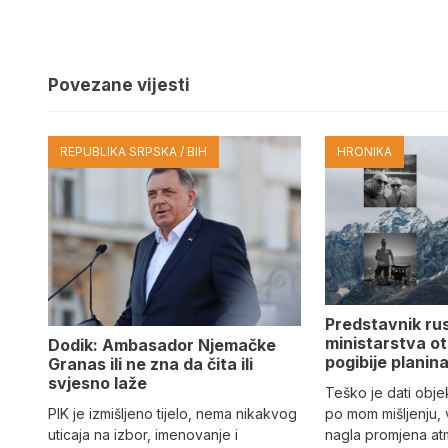
Povezane vijesti
REPUBLIKA SRPSKA / BIH
HRONIKA
Predstavnik ru
ministarstva ot
Dodik: Ambasador Njemačke
pogibije planina
Granas ili ne zna da čita ili
svjesno laže
Teško je dati objek
PIK je izmišljeno tijelo, nema nikakvog
po mom mišljenju, 
uticaja na izbor, imenovanje i
nagla promjena at