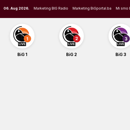
Skip
06. Aug 2026.
Marketing BIG Radio
Marketing BiGportal.ba
Mi smo 
to
content
BiG 1
BiG 2
BiG 3