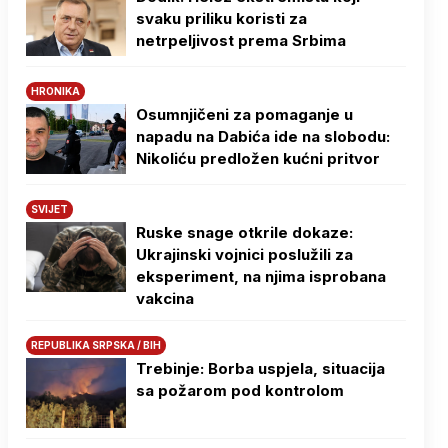
svaku priliku koristi za
netrpeljivost prema Srbima
HRONIKA
Osumnjičeni za pomaganje u
napadu na Dabića ide na slobodu:
Nikoliću predložen kućni pritvor
SVIJET
Ruske snage otkrile dokaze:
Ukrajinski vojnici poslužili za
eksperiment, na njima isprobana
vakcina
REPUBLIKA SRPSKA / BIH
Trebinje: Borba uspjela, situacija
sa požarom pod kontrolom