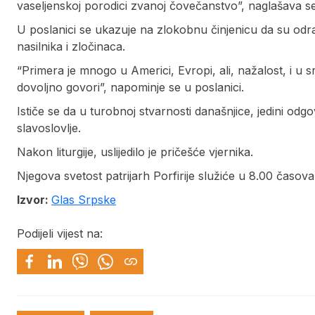
vaseljenskoj porodici zvanoj čovečanstvo”, naglašava se
U poslanici se ukazuje na zlokobnu činjenicu da su odrasl
nasilnika i zločinaca.
“Primera je mnogo u Americi, Evropi, ali, nažalost, i u
dovoljno govori”, napominje se u poslanici.
Ističe se da u turobnoj stvarnosti današnjice, jedini od
slavoslovlje.
Nakon liturgije, uslijedilo je pričešće vjernika.
Njegova svetost patrijarh Porfirije služiće u 8.00 časova S
Izvor:
Glas Srpske
Podijeli vijest na: