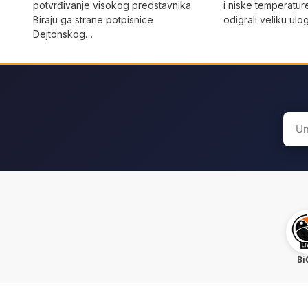
potvrđivanje visokog predstavnika.
i niske temperatur
Biraju ga strane potpisnice
odigrali veliku ulo
Dejtonskog…
Sear
for:
Bi