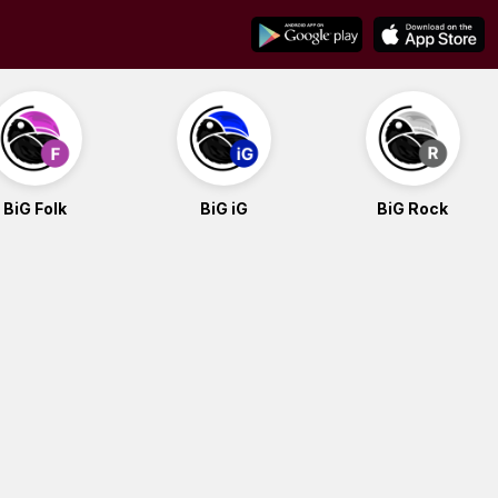
BiG Folk
BiG iG
BiG Rock