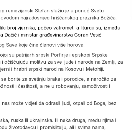
kop remezijanski Stefan služio je u ponoć Svetu
 povodom najradosnijeg hrišćanskog praznika Božića.
i broj vjernika, počeo vatromet, a liturgiji su, između
ica Dačić i ministar građevinarstva Goran Vesić.
og Save koje čine članovi više horova.
joj su patrijarh srpski Porfirije i episkopi Srpske
 očišćujuću molitvu za sve ljude i narode na Zemlji, za
erni i hrabri srpski narod na Kosovu i Metohiji.
e borite za svetinju braka i porodice, a naročito za
osti i čestitosti, a ne u robovanju, samoživosti i
 nas može vidjeti da odrasli ljudi, otpali od Boga, bez
jska, ruska ili ukrajinska. Ili neka druga, među njima i
u životodavcu i promislitelju, ali i svima nama,