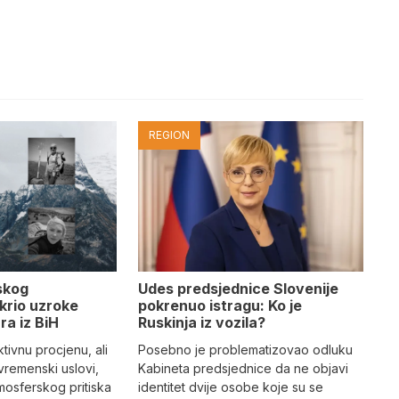
REGION
Udes predsjednice Slovenije
skog
pokrenuo istragu: Ko je
krio uzroke
Ruskinja iz vozila?
ra iz BiH
Posebno je problematizovao odluku
tivnu procjenu, ali
Kabineta predsjednice da ne objavi
vremenski uslovi,
identitet dvije osobe koje su se
mosferskog pritiska