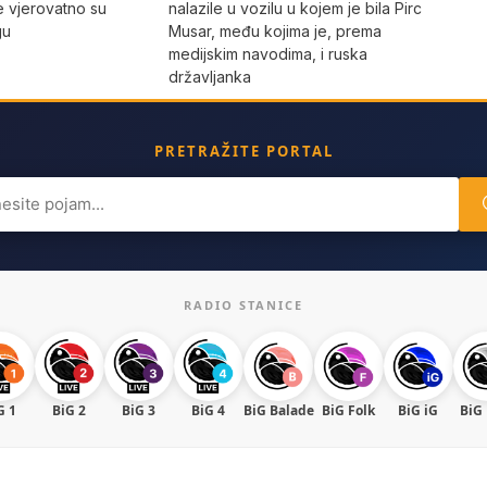
nalazile u vozilu u kojem je bila Pirc
e vjerovatno su
Musar, među kojima je, prema
gu
medijskim navodima, i ruska
državljanka
PRETRAŽITE PORTAL
ch
RADIO STANICE
G 1
BiG 2
BiG 3
BiG 4
BiG Balade
BiG Folk
BiG iG
BiG