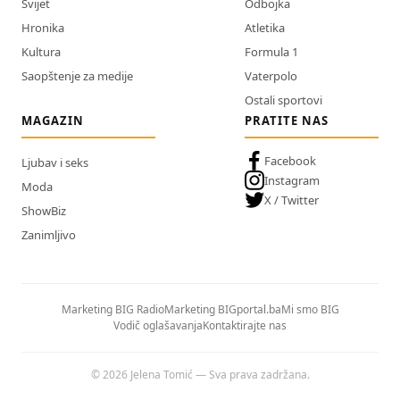
Svijet
Odbojka
Hronika
Atletika
Kultura
Formula 1
Saopštenje za medije
Vaterpolo
Ostali sportovi
MAGAZIN
PRATITE NAS
Facebook
Ljubav i seks
Instagram
Moda
X / Twitter
ShowBiz
Zanimljivo
Marketing BIG Radio
Marketing BIGportal.ba
Mi smo BIG
Vodič oglašavanja
Kontaktirajte nas
© 2026 Jelena Tomić — Sva prava zadržana.