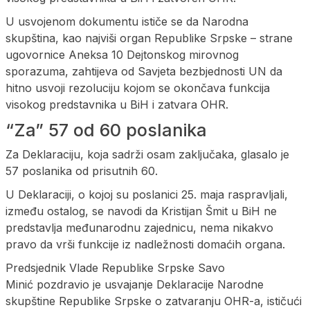
U usvojenom dokumentu ističe se da Narodna
skupština, kao najviši organ Republike Srpske – strane
ugovornice Aneksa 10 Dejtonskog mirovnog
sporazuma, zahtijeva od Savjeta bezbjednosti UN da
hitno usvoji rezoluciju kojom se okončava funkcija
visokog predstavnika u BiH i zatvara OHR.
“Za” 57 od 60 poslanika
Za Deklaraciju, koja sadrži osam zaključaka, glasalo je
57 poslanika od prisutnih 60.
U Deklaraciji, o kojoj su poslanici 25. maja raspravljali,
između ostalog, se navodi da Kristijan Šmit u BiH ne
predstavlja međunarodnu zajednicu, nema nikakvo
pravo da vrši funkcije iz nadležnosti domaćih organa.
Predsjednik Vlade Republike Srpske Savo
Minić pozdravio je usvajanje Deklaracije Narodne
skupštine Republike Srpske o zatvaranju OHR-a, ističući