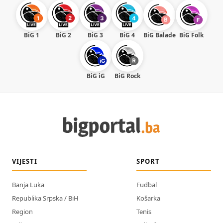
BiG 1
BiG 2
BiG 3
BiG 4
BiG Balade
BiG Folk
BiG iG
BiG Rock
VIJESTI
SPORT
Banja Luka
Fudbal
Republika Srpska / BiH
Košarka
Region
Tenis