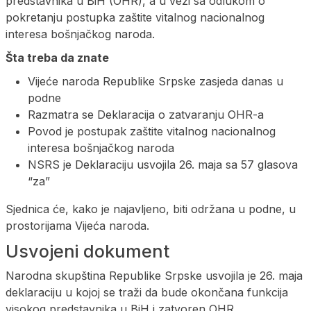
predstavnika u BiH (OHR), a u vezi sa odlukom o
pokretanju postupka zaštite vitalnog nacionalnog
interesa bošnjačkog naroda.
Šta treba da znate
Vijeće naroda Republike Srpske zasjeda danas u
podne
Razmatra se Deklaracija o zatvaranju OHR-a
Povod je postupak zaštite vitalnog nacionalnog
interesa bošnjačkog naroda
NSRS je Deklaraciju usvojila 26. maja sa 57 glasova
“za”
Sjednica će, kako je najavljeno, biti održana u podne, u
prostorijama Vijeća naroda.
Usvojeni dokument
Narodna skupština Republike Srpske usvojila je 26. maja
deklaraciju u kojoj se traži da bude okončana funkcija
visokog predstavnika u BiH i zatvoren OHR.