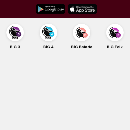
Skip
to
content
BiG 3
BiG 4
BiG Balade
BiG Folk