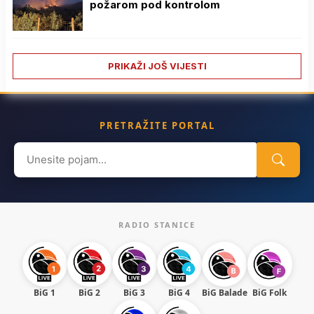
požarom pod kontrolom
PRIKAŽI JOŠ VIJESTI
PRETRAŽITE PORTAL
Search
for:
RADIO STANICE
BiG 1
BiG 2
BiG 3
BiG 4
BiG Balade
BiG Folk