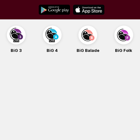
Skip
to
content
BiG 3
BiG 4
BiG Balade
BiG Folk