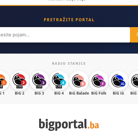
PRETRAŽITE PORTAL
ch
RADIO STANICE
G 1
BiG 2
BiG 3
BiG 4
BiG Balade
BiG Folk
BiG iG
BiG