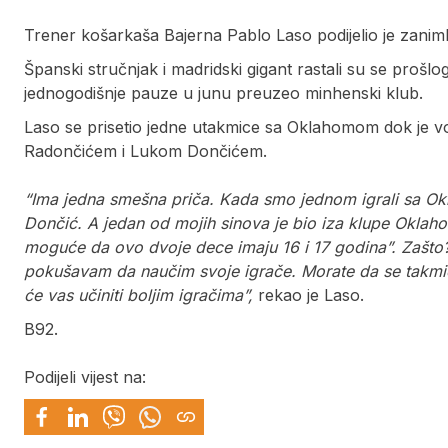
Trener košarkaša Bajerna Pablo Laso podijelio je zanimlj
Španski stručnjak i madridski gigant rastali su se prošlo
jednogodišnje pauze u junu preuzeo minhenski klub.
Laso se prisetio jedne utakmice sa Oklahomom dok je vod
Radončićem i Lukom Dončićem.
“Ima jedna smešna priča. Kada smo jednom igrali sa Ok
Dončić. A jedan od mojih sinova je bio iza klupe Oklahom
moguće da ovo dvoje dece imaju 16 i 17 godina”. Zašto? 
pokušavam da naučim svoje igrače. Morate da se takmiči
će vas učiniti boljim igračima”,
rekao je Laso.
B92.
Podijeli vijest na: