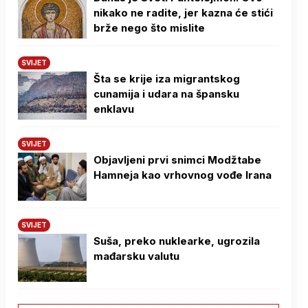
nikako ne radite, jer kazna će stići
brže nego što mislite
SVIJET
Šta se krije iza migrantskog
cunamija i udara na špansku
enklavu
SVIJET
Objavljeni prvi snimci Modžtabe
Hamneja kao vrhovnog vođe Irana
SVIJET
Suša, preko nuklearke, ugrozila
mađarsku valutu