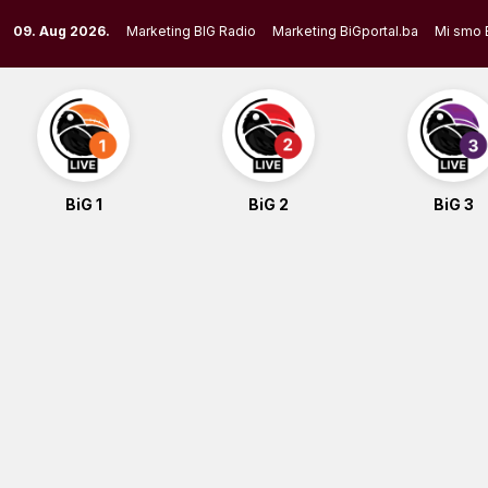
Skip
09. Aug 2026.
Marketing BIG Radio
Marketing BiGportal.ba
Mi smo 
to
content
BiG 1
BiG 2
BiG 3