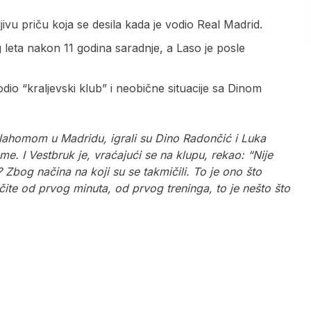
ivu priču koja se desila kada je vodio Real Madrid.
g leta nakon 11 godina saradnje, a Laso je posle
io “kraljevski klub” i neobične situacije sa Dinom
lahomom u Madridu, igrali su Dino Radončić i Luka
e. I Vestbruk je, vraćajući se na klupu, rekao: “Nije
Zbog načina na koji su se takmičili. To je ono što
te od prvog minuta, od prvog treninga, to je nešto što