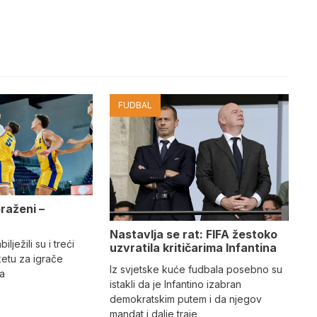
FUDBAL
oraženi –
e
Nastavlja se rat: FIFA žestoko
ilježili su i treći
uzvratila kritičarima Infantina
etu za igrače
Iz svjetske kuće fudbala posebno su
na
istakli da je Infantino izabran
demokratskim putem i da njegov
mandat i dalje traje