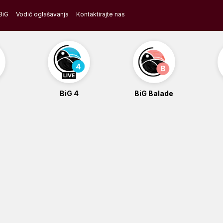
BiG
Vodič oglašavanja
Kontaktirajte nas
BiG 4
BiG Balade