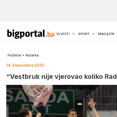
VIJESTI
SPORT
MAGAZIN
Početna
»
Košarka
14. Septembra 2023.
“Vestbruk nije vjerovao koliko Ra