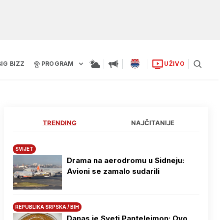
BIG BIZZ
PROGRAM
UŽIVO
TRENDING
NAJČITANIJE
SVIJET
Drama na aerodromu u Sidneju:
Avioni se zamalo sudarili
REPUBLIKA SRPSKA / BIH
Danas je Sveti Pantelejmon: Ovo