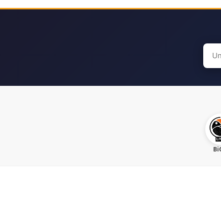
Sear
for:
Bi