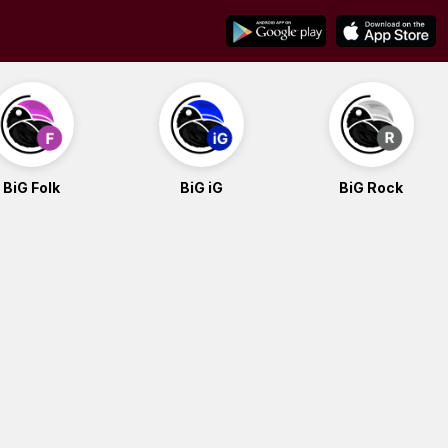
BiG Folk
BiG iG
BiG Rock