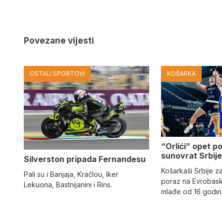
Povezane vijesti
OSTALI SPORTOVI
KOŠARKA
“Orlići” opet p
sunovrat Srbij
Silverston pripada Fernandesu
Košarkaši Srbije zab
Pali su i Banjaja, Kračlou, Iker
poraz na Evrobask
Lekuona, Bastnijanini i Rins.
mlađe od 16 godi