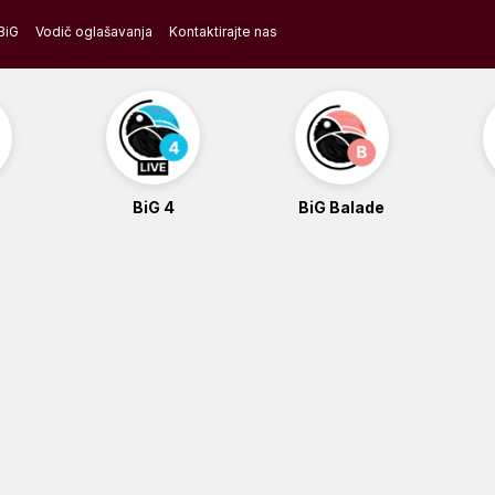
BiG
Vodič oglašavanja
Kontaktirajte nas
BiG 4
BiG Balade