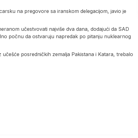
carsku na pregovore sa iranskom delegacijom, javio je
eheranom učestvovati najviše dva dana, dodajući da SAD
alno počnu da ostvaruju napredak po pitanju nuklearnog
z učešće posredničkih zemalja Pakistana i Katara, trebalo