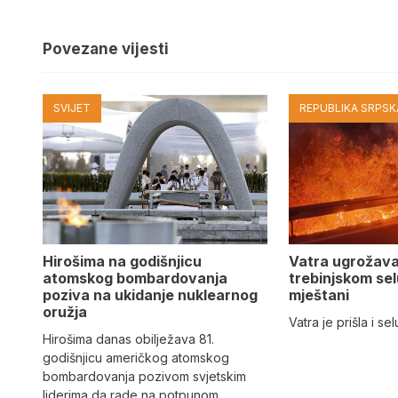
Povezane vijesti
SVIJET
REPUBLIKA SRPSKA
Hirošima na godišnjicu
Vatra ugrožav
atomskog bombardovanja
trebinjskom sel
poziva na ukidanje nuklearnog
mještani
oružja
Vatra je prišla i se
Hirošima danas obilježava 81.
godišnjicu američkog atomskog
bombardovanja pozivom svjetskim
liderima da rade na potpunom