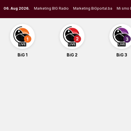
Skip
06. Aug 2026.
Marketing BIG Radio
Marketing BiGportal.ba
Mi smo 
to
content
BiG 1
BiG 2
BiG 3