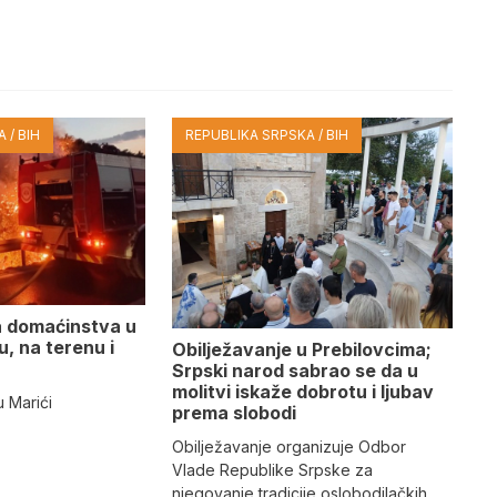
 / BIH
REPUBLIKA SRPSKA / BIH
a domaćinstva u
u, na terenu i
Obilježavanje u Prebilovcima;
Srpski narod sabrao se da u
molitvi iskaže dobrotu i ljubav
lu Marići
prema slobodi
Obilježavanje organizuje Odbor
Vlade Republike Srpske za
njegovanje tradicije oslobodilačkih