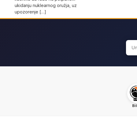
ukidanju nuklearnog oružja, uz
upozorenje […]
Sear
for:
Bi