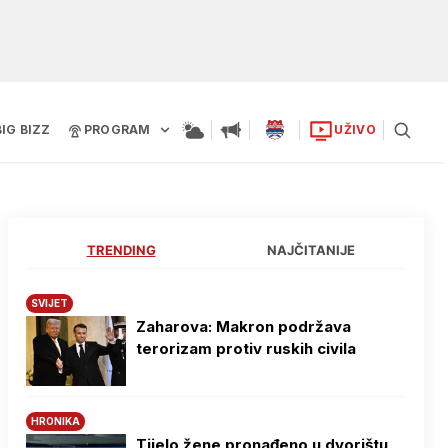
BIG BIZZ
PROGRAM
UŽIVO
TRENDING
NAJČITANIJE
SVIJET
Zaharova: Makron podržava
terorizam protiv ruskih civila
HRONIKA
Tijelo žene pronađeno u dvorištu