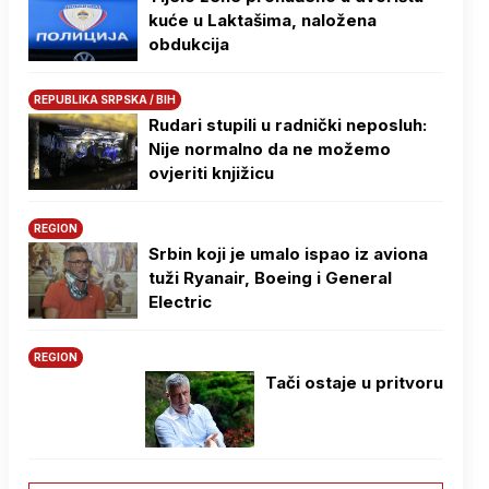
kuće u Laktašima, naložena
obdukcija
REPUBLIKA SRPSKA / BIH
Rudari stupili u radnički neposluh:
Nije normalno da ne možemo
ovjeriti knjižicu
REGION
Srbin koji je umalo ispao iz aviona
tuži Ryanair, Boeing i General
Electric
REGION
Tači ostaje u pritvoru