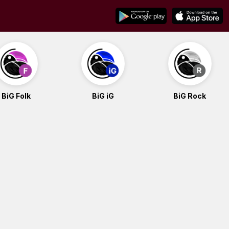
BiG Folk
BiG iG
BiG Rock