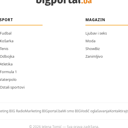
SPORT
MAGAZIN
Fudbal
Ljubav i seks
Košarka
Moda
Tenis
ShowBiz
Odbojka
Zanimljivo
Atletika
Formula 1
Vaterpolo
Ostali sportovi
eting BIG Radio
Marketing BIGportal.ba
Mi smo BIG
Vodič oglašavanja
Kontaktiraj
© 2026 Jelena Tomić — Sva prava zadržana.