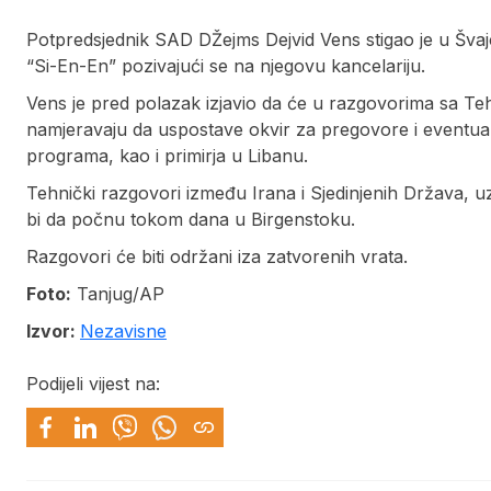
Potpredsjednik SAD DŽejms Dejvid Vens stigao je u Švaj
“Si-En-En” pozivajući se na njegovu kancelariju.
Vens je pred polazak izjavio da će u razgovorima sa T
namjeravaju da uspostave okvir za pregovore i eventu
programa, kao i primirja u Libanu.
Tehnički razgovori između Irana i Sjedinjenih Država, u
bi da počnu tokom dana u Birgenstoku.
Razgovori će biti održani iza zatvorenih vrata.
Foto:
Tanjug/AP
Izvor:
Nezavisne
Podijeli vijest na: