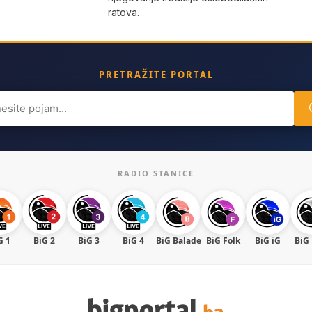
ratova.
PRETRAŽITE PORTAL
ch
RADIO STANICE
G 1
BiG 2
BiG 3
BiG 4
BiG Balade
BiG Folk
BiG iG
BiG