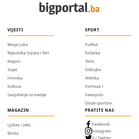
VIJESTI
SPORT
Banja Luka
Fudbal
Republika Srpska / BiH
Košarka
Region
Tenis
Svijet
Odbojka
Hronika
Atletika
Kultura
Formula 1
Saopštenje za medije
Vaterpolo
Ostali sportovi
MAGAZIN
PRATITE NAS
Facebook
Ljubav i seks
Instagram
Moda
X / Twitter