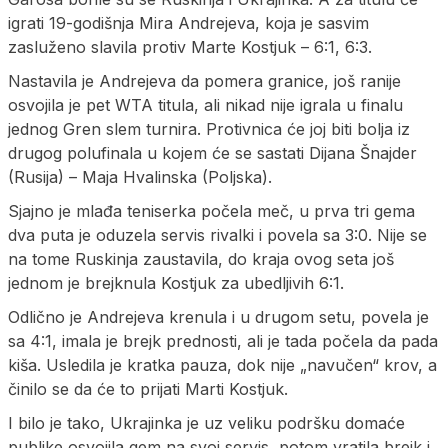
igrati 19-godišnja Mira Andrejeva, koja je sasvim
zasluženo slavila protiv Marte Kostjuk – 6:1, 6:3.
Nastavila je Andrejeva da pomera granice, još ranije
osvojila je pet WTA titula, ali nikad nije igrala u finalu
jednog Gren slem turnira. Protivnica će joj biti bolja iz
drugog polufinala u kojem će se sastati Dijana Šnajder
(Rusija) – Maja Hvalinska (Poljska).
Sjajno je mlađa teniserka počela meč, u prva tri gema
dva puta je oduzela servis rivalki i povela sa 3:0. Nije se
na tome Ruskinja zaustavila, do kraja ovog seta još
jednom je brejknula Kostjuk za ubedljivih 6:1.
Odlično je Andrejeva krenula i u drugom setu, povela je
sa 4:1, imala je brejk prednosti, ali je tada počela da pada
kiša. Usledila je kratka pauza, dok nije „navučen“ krov, a
činilo se da će to prijati Marti Kostjuk.
I bilo je tako, Ukrajinka je uz veliku podršku domaće
publike osvojila gem na svoj servis, potom vratila brejk i