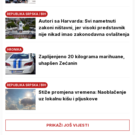
REPUBLIKA SRPSKA / BIH
Autori sa Harvarda: Svi nametnuti
zakoni ništavni, jer visoki predstavnik
nije nikad imao zakonodavna ovlaštenja
HRONIKA
Zaplijenjeno 20 kilograma marihuane,
uhapšen Zećanin
REPUBLIKA SRPSKA / BIH
Stiže promjena vremena: Naoblačenje
uz lokalnu kišu i pljuskove
PRIKAŽI JOŠ VIJESTI