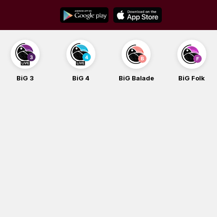
Skip
to
content
BiG 3
BiG 4
BiG Balade
BiG Folk