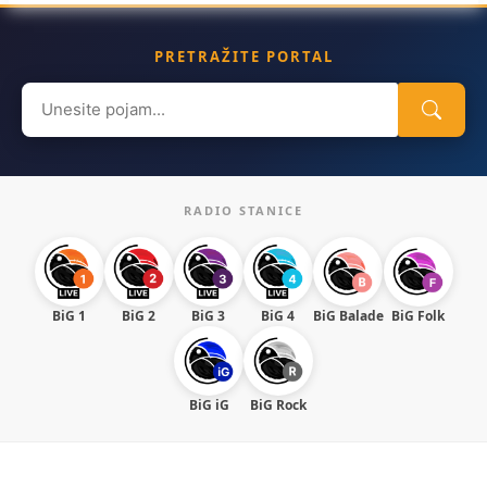
PRETRAŽITE PORTAL
Search
for:
RADIO STANICE
BiG 1
BiG 2
BiG 3
BiG 4
BiG Balade
BiG Folk
BiG iG
BiG Rock