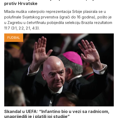
protiv Hrvatske
Mlada muška vaterpolo reprezentacija Srbije plasirala se u
polufinale Svjetskog prvenstva (igrači do 16 godina), pošto je
u Zagrebu u četvrtfinalu pobijedila selekciju Brazila rezultatom
11:7 (3:1, 2:2, 2:1, 4:3).
FUDBAL
Skandal u UEFA: “Infantino bio u vezi sa radnicom,
unaprijedili je i platili joj studije”