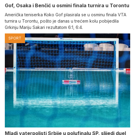
Gof, Osaka i Benčić u osmini finala turnira u Torontu
Američka teniserka Koko Gof plasirala se u osminu finala VTA
turnira u Torontu, pošto je danas u trećem kolu pobijedila
Grkinju Mariju Sakari rezultatom 6:1, 6:4.
SPORT
Mladi vaterpolisti Srbije u polufinalu SP, slijedi duel