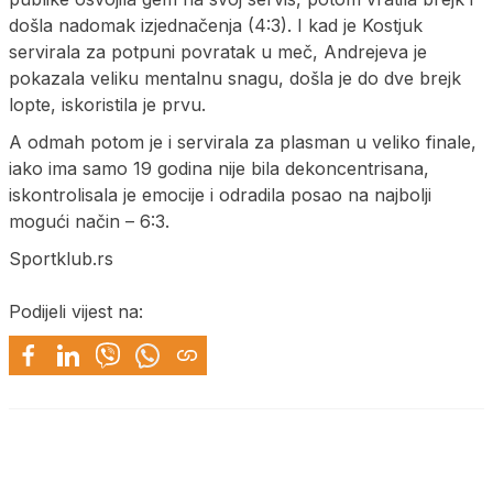
došla nadomak izjednačenja (4:3). I kad je Kostjuk
servirala za potpuni povratak u meč, Andrejeva je
pokazala veliku mentalnu snagu, došla je do dve brejk
lopte, iskoristila je prvu.
A odmah potom je i servirala za plasman u veliko finale,
iako ima samo 19 godina nije bila dekoncentrisana,
iskontrolisala je emocije i odradila posao na najbolji
mogući način – 6:3.
Sportklub.rs
Podijeli vijest na: