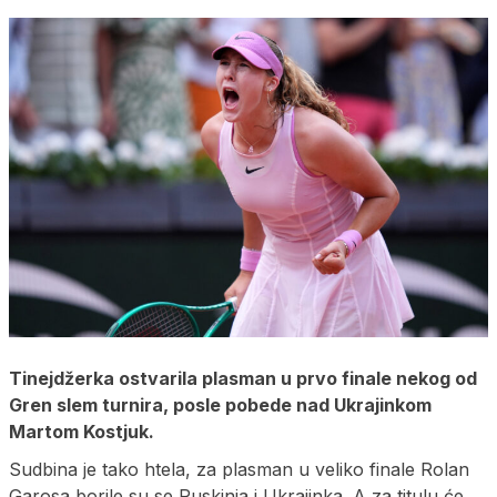
Tinejdžerka ostvarila plasman u prvo finale nekog od
Gren slem turnira, posle pobede nad Ukrajinkom
Martom Kostjuk.
Sudbina je tako htela, za plasman u veliko finale Rolan
Garosa borile su se Ruskinja i Ukrajinka. A za titulu će