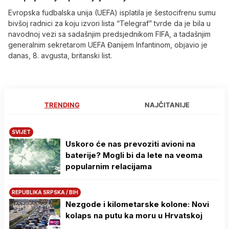
Evropska fudbalska unija (UEFA) isplatila je šestocifrenu sumu
bivšoj radnici za koju izvori lista “Telegraf” tvrde da je bila u
navodnoj vezi sa sadašnjim predsjednikom FIFA, a tadašnjim
generalnim sekretarom UEFA Đanijem Infantinom, objavio je
danas, 8. avgusta, britanski list.
TRENDING
NAJČITANIJE
SVIJET
Uskoro će nas prevoziti avioni na
baterije? Mogli bi da lete na veoma
popularnim relacijama
REPUBLIKA SRPSKA / BIH
Nezgode i kilometarske kolone: Novi
kolaps na putu ka moru u Hrvatskoj