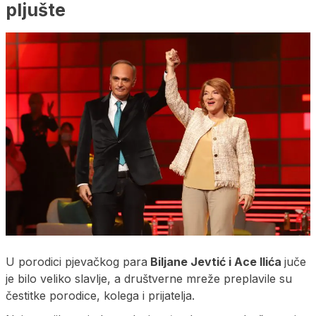
pljušte
U porodici pjevačkog para
Biljane Jevtić i Ace Ilića
juče
je bilo veliko slavlje, a društverne mreže preplavile su
čestitke porodice, kolega i prijatelja.