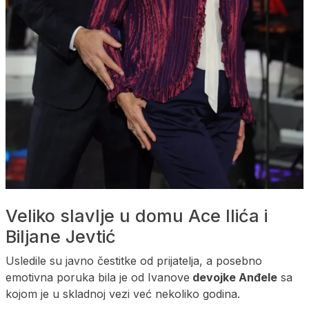
Veliko slavlje u domu Ace Ilića i
Biljane Jevtić
Usledile su javno čestitke od prijatelja, a posebno
emotivna poruka bila je od Ivanove
devojke Anđele
sa
kojom je u skladnoj vezi već nekoliko godina.