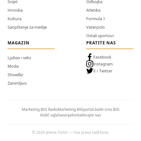
Svijet
Odbojka
Hronika
Atletika
Kultura
Formula 1
Saopštenje za medije
Vaterpolo
Ostali sportovi
MAGAZIN
PRATITE NAS
Facebook
Ljubav i seks
Instagram
Moda
X / Twitter
ShowBiz
Zanimljivo
Marketing BIG Radio
Marketing BIGportal.ba
Mi smo BIG
Vodič oglašavanja
Kontaktirajte nas
© 2026 Jelena Tomić — Sva prava zadržana.