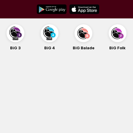
Skip
to
content
BiG 4
BiG Balade
BiG Folk
BiG iG