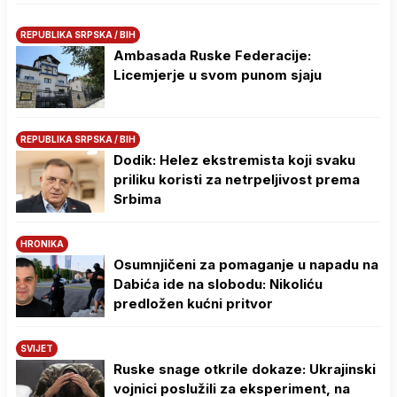
REPUBLIKA SRPSKA / BIH
Ambasada Ruske Federacije:
Licemjerje u svom punom sjaju
REPUBLIKA SRPSKA / BIH
Dodik: Helez ekstremista koji svaku
priliku koristi za netrpeljivost prema
Srbima
HRONIKA
Osumnjičeni za pomaganje u napadu na
Dabića ide na slobodu: Nikoliću
predložen kućni pritvor
SVIJET
Ruske snage otkrile dokaze: Ukrajinski
vojnici poslužili za eksperiment, na