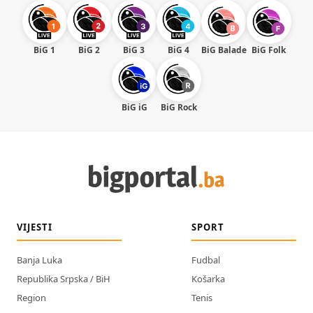
BiG 1
BiG 2
BiG 3
BiG 4
BiG Balade
BiG Folk
BiG iG
BiG Rock
VIJESTI
SPORT
Banja Luka
Fudbal
Republika Srpska / BiH
Košarka
Region
Tenis