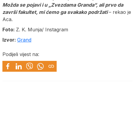
Možda se pojavi i
u „Zvezdama Granda“, ali prvo da
završi fakultet, mi ćemo ga svakako podržati
– rekao je
Aca.
Foto:
Z. K. Munja/ Instagram
Izvor:
Grand
Podijeli vijest na: