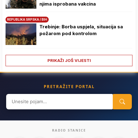
njima isprobana vakcina
REPUBLIKA SRPSKA / BIH
Trebinje: Borba uspjela, situacija sa
požarom pod kontrolom
PRIKAŽI JOŠ VIJESTI
PRETRAŽITE PORTAL
Search
for:
RADIO STANICE