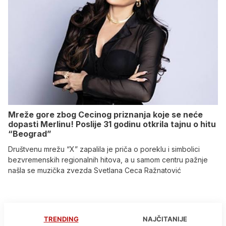
Mreže gore zbog Cecinog priznanja koje se neće
dopasti Merlinu! Poslije 31 godinu otkrila tajnu o hitu
“Beograd”
Društvenu mrežu “X” zapalila je priča o poreklu i simbolici
bezvremenskih regionalnih hitova, a u samom centru pažnje
našla se muzička zvezda Svetlana Ceca Ražnatović
TRENDING
NAJČITANIJE