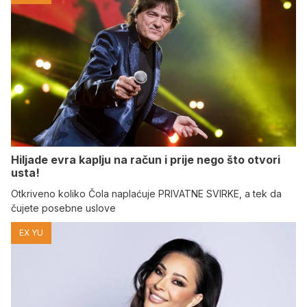
Hiljade evra kaplju na račun i prije nego što otvori
usta!
Otkriveno koliko Čola naplaćuje PRIVATNE SVIRKE, a tek da
čujete posebne uslove
EX YU