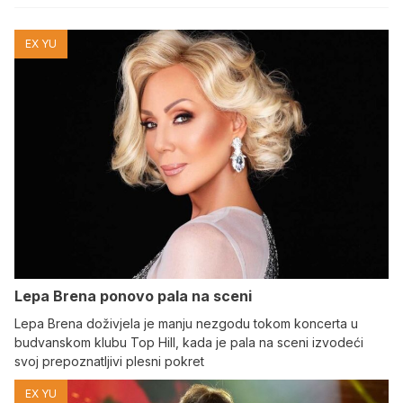
EX YU
Lepa Brena ponovo pala na sceni
Lepa Brena doživjela je manju nezgodu tokom koncerta u
budvanskom klubu Top Hill, kada je pala na sceni izvodeći
svoj prepoznatljivi plesni pokret
EX YU