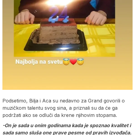
Podsetimo, Bilja i Aca su nedavno za Grand govorili o
muzičkom talentu svog sina, a priznali su da će ga
podržati ako se odluči da krene njihovim stopama.
-On je sada u onim godinama kada je spoznao kvalitet i
sada samo sluša one prave pesme od pravih izvođača.