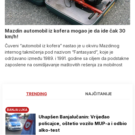
Mazdin automobil iz kofera mogao je da ide čak 30
km/h!
Čuveni “automobil iz kofera” nastao je u okviru Mazdinog
internog takmičenja pod nazivom “Fantasyard”, koje je
održavano između 1989. i 1991. godine sa ciljem da podstakne
zaposlene na osmišljavanje maštovitih rešenja za mobilnost
TRENDING
NAJČITANIJE
BANJA LUKA
Uhapšen Banjalučanin: Vrijeđao
policajce, oštetio vozilo MUP-a i odbio
alko-test