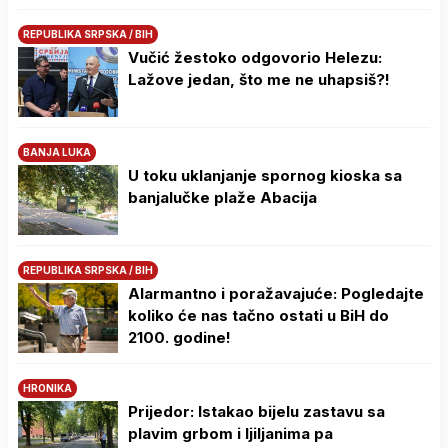
REPUBLIKA SRPSKA / BIH
Vučić žestoko odgovorio Helezu:
Lažove jedan, što me ne uhapsiš?!
BANJA LUKA
U toku uklanjanje spornog kioska sa
banjalučke plaže Abacija
REPUBLIKA SRPSKA / BIH
Alarmantno i poražavajuće: Pogledajte
koliko će nas tačno ostati u BiH do
2100. godine!
HRONIKA
Prijedor: Istakao bijelu zastavu sa
plavim grbom i ljiljanima pa