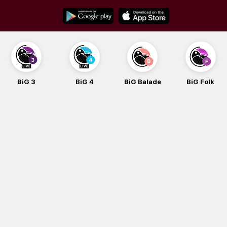
Skip
to
content
BiG 4
BiG Balade
BiG Folk
BiG iG