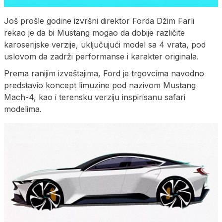
Još prošle godine izvršni direktor Forda Džim Farli
rekao je da bi Mustang mogao da dobije različite
karoserijske verzije, uključujući model sa 4 vrata, pod
uslovom da zadrži performanse i karakter originala.
Prema ranijim izveštajima, Ford je trgovcima navodno
predstavio koncept limuzine pod nazivom Mustang
Mach-4, kao i terensku verziju inspirisanu safari
modelima.