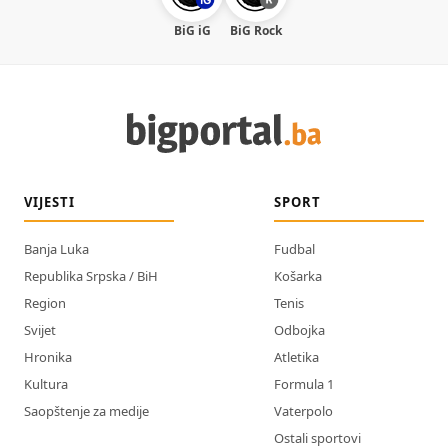
BiG iG
BiG Rock
VIJESTI
SPORT
Banja Luka
Fudbal
Republika Srpska / BiH
Košarka
Region
Tenis
Svijet
Odbojka
Hronika
Atletika
Kultura
Formula 1
Saopštenje za medije
Vaterpolo
Ostali sportovi