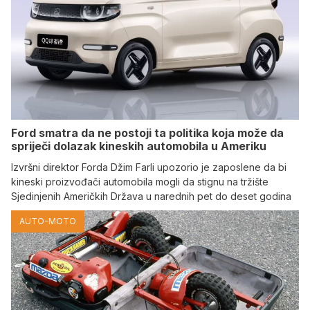
Ford smatra da ne postoji ta politika koja može da
spriječi dolazak kineskih automobila u Ameriku
Izvršni direktor Forda Džim Farli upozorio je zaposlene da bi
kineski proizvođači automobila mogli da stignu na tržište
Sjedinjenih Američkih Država u narednih pet do deset godina
AUTO-MOTO