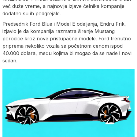
već duže vreme, a najnovije izjave čelnika kompanije
dodatno su ih podgrejale.
Predsednik Ford Blue i Model E odeljenja, Endru Frik,
izjavio je da kompanija razmatra širenje Mustang
porodice kroz nove pristupačne modele. Ford trenutno
priprema nekoliko vozila sa početnom cenom ispod
40.000 dolara, među kojima bi mogao da se nađe i novi
sedan.