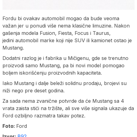
Fordu bi ovakav automobil mogao da bude veoma
važan jer u ponudi više nema klasične limuzine. Nakon
gašenja modela Fusion, Fiesta, Focus i Taurus,
jedini automobil marke koji nije SUV ili kamionet ostao je
Mustang.
Dodatni razlog je i fabrika u Mičigenu, gde se trenutno
proizvodi samo Mustang, pa bi novi model pomogao
boljem iskorišćenju proizvodnih kapaciteta.
Iako Mustang i dalje beleži solidnu prodaju, brojevi su
niži nego pre deset godina.
Za sada nema zvanične potvrde da će Mustang sa 4
vrata zaista stići na tržište, ali sve više signala ukazuje da
Ford ozbiljno razmatra takav potez.
Foto:
Ford
Izvor:
B92