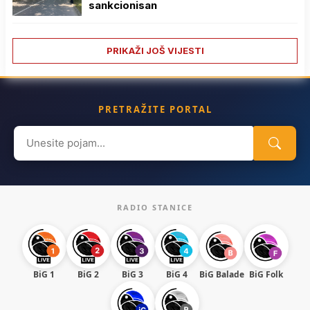
sankcionisan
PRIKAŽI JOŠ VIJESTI
PRETRAŽITE PORTAL
Search
for:
RADIO STANICE
BiG 1
BiG 2
BiG 3
BiG 4
BiG Balade
BiG Folk