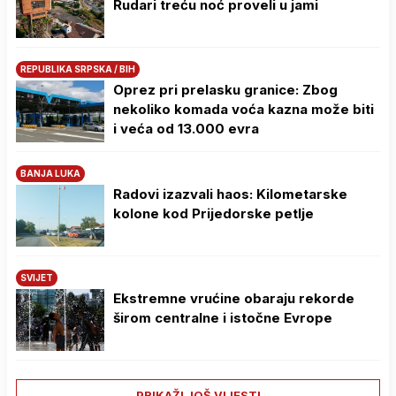
Rudari treću noć proveli u jami
REPUBLIKA SRPSKA / BIH
Oprez pri prelasku granice: Zbog
nekoliko komada voća kazna može biti
i veća od 13.000 evra
BANJA LUKA
Radovi izazvali haos: Kilometarske
kolone kod Prijedorske petlje
SVIJET
Ekstremne vrućine obaraju rekorde
širom centralne i istočne Evrope
PRIKAŽI JOŠ VIJESTI