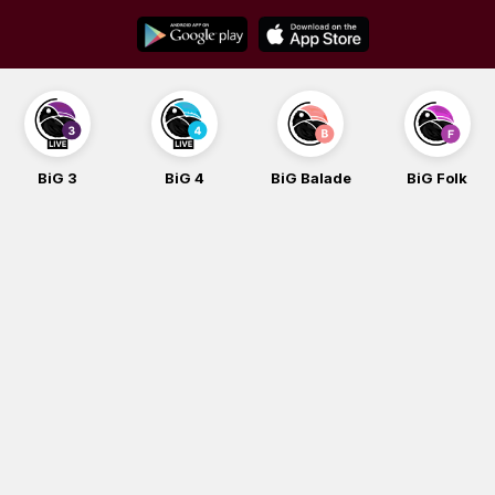
Skip
to
content
BiG 3
BiG 4
BiG Balade
BiG Folk