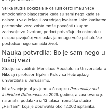
Velika studija pokazala je da ljudi često imaju veće
emocionalno blagostanje kada su sami nego kada se
nalaze u vezi lošeg ili osrednjeg kvaliteta. Iako kvalitetna
partnerska veza zaista može povećati ukupno
zadovoljstvo životom, podaci potvrđuju da ostanak u
neispunjavajućoj vezi ostavlja mnogo veće psihološke
posljedice nego samački život.
Nauka potvrdila: Bolje sam nego u
lošoj vezi
Studiju su vodili dr Menelaos Apostolu sa Univerziteta u
Nikoziji i profesor Eljakim Kislev sa Hebrejskog
univerziteta u Jerusalimu.
Istraživanje je objavljeno u časopisu
Personality and
Individual Differences
za 2026. godinu, a zasnovano je
na analizi podataka iz 13 talasa njemačke studije
„Pairfam“, koja je obuhvatila oko 12.000 ispitanika.