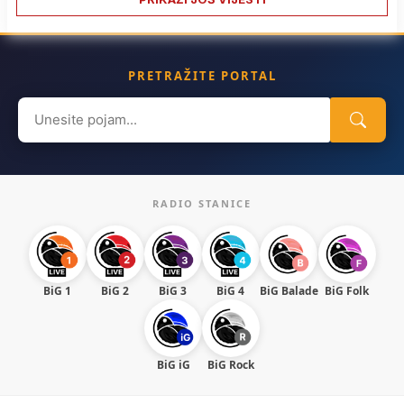
PRETRAŽITE PORTAL
Search
for:
RADIO STANICE
BiG 1
BiG 2
BiG 3
BiG 4
BiG Balade
BiG Folk
BiG iG
BiG Rock