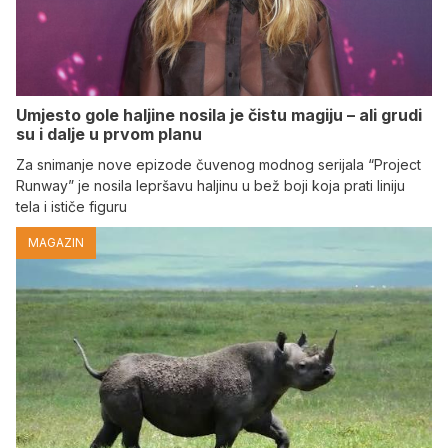
Umjesto gole haljine nosila je čistu magiju – ali grudi
su i dalje u prvom planu
Za snimanje nove epizode čuvenog modnog serijala “Project
Runway” je nosila lepršavu haljinu u bež boji koja prati liniju
tela i ističe figuru
MAGAZIN