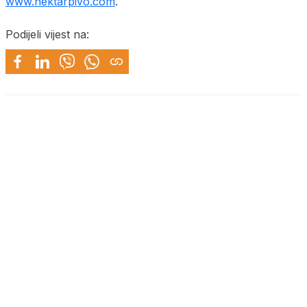
www.nektarpivo.com
.
Podijeli vijest na: