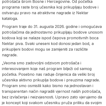
potrošača širom Bosne i Hercegovine. Od početka
programa raste broj učesnika koji prikupljaju bodove i
ostvaruju pravo na atraktivne nagrade iz Nektar
kataloga.
Program traje do 31. augusta 2026. godine i omogućava
potrošačima da jednostavno prikupljaju bodove unosom
kodova koji se nalaze ispod čepova promotivnih boca
Nektar piva. Svaki uneseni kod donosi jedan bod, a
prikupljeni bodovi mogu se zamijeniti za različite
nagrade.
„Veoma smo zadovoljni odzivom potrošača i
interesovanjem koje naš program bilježi od samog
početka. Posebno nas raduje činjenica da veliki broj
učesnika aktivno prikuplja bodove i preuzima nagrade.
Program smo osmislili kako bismo na jednostavan i
transparentan način nagradili vjernost naših potrošača,
bez izvlačenja i neizvjesnosti. Upravo zato vjerujemo da
je koncept koji svakom učesniku pruža priliku da svojim