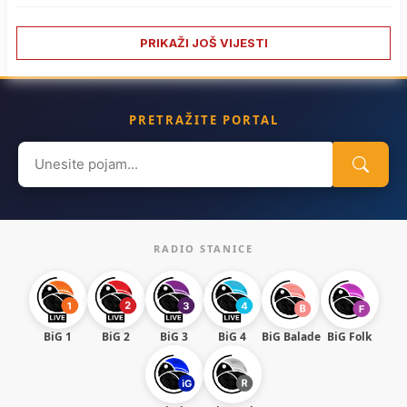
PRIKAŽI JOŠ VIJESTI
PRETRAŽITE PORTAL
Search
for:
RADIO STANICE
BiG 1
BiG 2
BiG 3
BiG 4
BiG Balade
BiG Folk