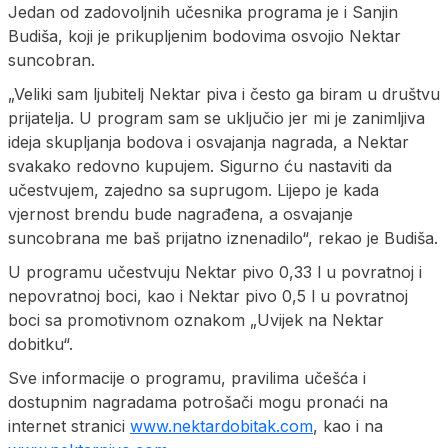
Jedan od zadovoljnih učesnika programa je i Sanjin
Budiša, koji je prikupljenim bodovima osvojio Nektar
suncobran.
„Veliki sam ljubitelj Nektar piva i često ga biram u društvu
prijatelja. U program sam se uključio jer mi je zanimljiva
ideja skupljanja bodova i osvajanja nagrada, a Nektar
svakako redovno kupujem. Sigurno ću nastaviti da
učestvujem, zajedno sa suprugom. Lijepo je kada
vjernost brendu bude nagrađena, a osvajanje
suncobrana me baš prijatno iznenadilo“, rekao je Budiša.
U programu učestvuju Nektar pivo 0,33 l u povratnoj i
nepovratnoj boci, kao i Nektar pivo 0,5 l u povratnoj
boci sa promotivnom oznakom „Uvijek na Nektar
dobitku“.
Sve informacije o programu, pravilima učešća i
dostupnim nagradama potrošači mogu pronaći na
internet stranici
www.nektardobitak.com
, kao i na