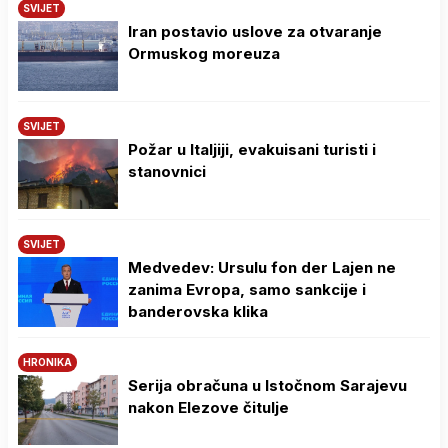
SVIJET
Iran postavio uslove za otvaranje
Ormuskog moreuza
SVIJET
Požar u Italjiji, evakuisani turisti i
stanovnici
SVIJET
Medvedev: Ursulu fon der Lajen ne
zanima Evropa, samo sankcije i
banderovska klika
HRONIKA
Serija obračuna u Istočnom Sarajevu
nakon Elezove čitulje