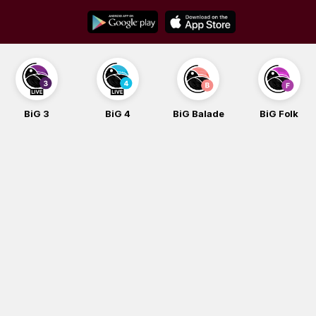
Skip
to
content
BiG 4
BiG Balade
BiG Folk
BiG iG