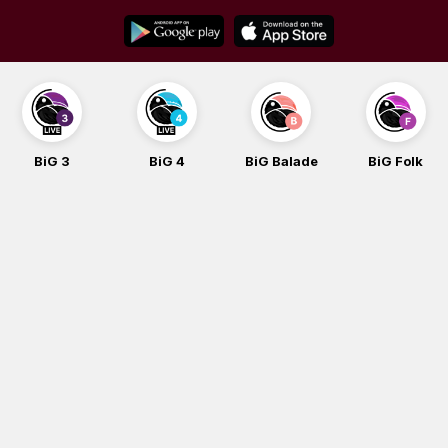
Skip
to
content
BiG 3
BiG 4
BiG Balade
BiG Folk