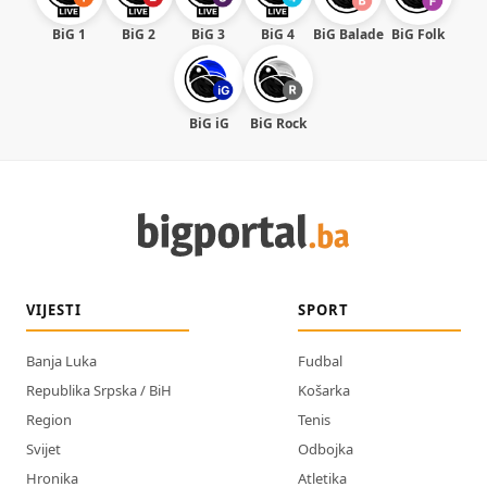
BiG 1
BiG 2
BiG 3
BiG 4
BiG Balade
BiG Folk
BiG iG
BiG Rock
VIJESTI
SPORT
Banja Luka
Fudbal
Republika Srpska / BiH
Košarka
Region
Tenis
Svijet
Odbojka
Hronika
Atletika