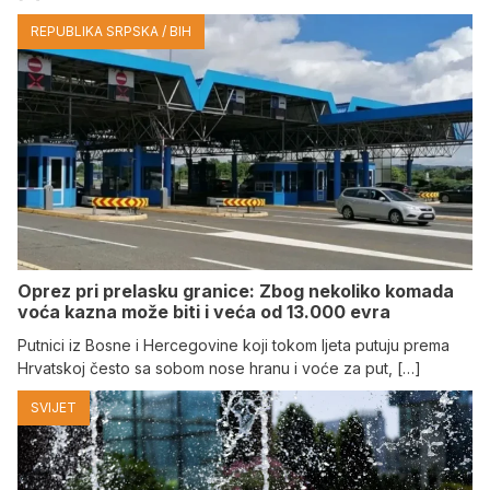
REPUBLIKA SRPSKA / BIH
Oprez pri prelasku granice: Zbog nekoliko komada
voća kazna može biti i veća od 13.000 evra
Putnici iz Bosne i Hercegovine koji tokom ljeta putuju prema
Hrvatskoj često sa sobom nose hranu i voće za put, […]
SVIJET