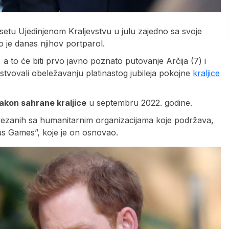
setu Ujedinjenom Kraljevstvu u julu zajedno sa svoje
o je danas njihov portparol.
la, a to će biti prvo javno poznato putovanje Arčija (7) i
sustvovali obeležavanju platinastog jubileja pokojne
kraljice
akon sahrane kraljice
u septembru 2022. godine.
vezanih sa humanitarnim organizacijama koje podržava,
ictus Games”, koje je on osnovao.