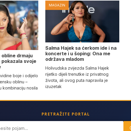
MAGAZIN
Salma Hajek sa ćerkom ide i na
koncerte i u šoping: Ona me
 obline drmaju
održava mladom
je pokazala svoje
e
Holivudska zvijezda Salma Hajek
rijetko dijeli trenutke iz privatnog
vidine boje i odijelo
života, ali ovog puta napravila je
žensku oblinu –
izuzetak
 kombinaciju nosila
a
PRETRAŽITE PORTAL
ch