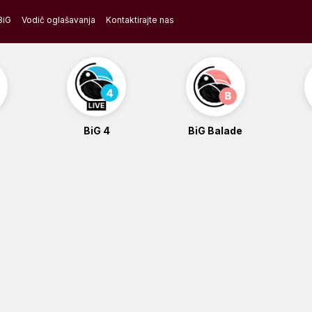
BiG
Vodič oglašavanja
Kontaktirajte nas
BiG 4
BiG Balade