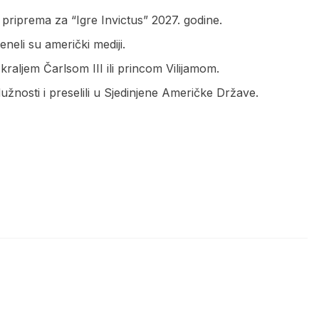
priprema za “Igre Invictus” 2027. godine.
reneli su američki mediji.
kraljem Čarlsom III ili princom Vilijamom.
užnosti i preselili u Sjedinjene Američke Države.