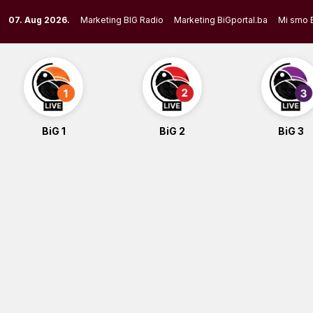
Skip
07. Aug 2026.
Marketing BIG Radio
Marketing BiGportal.ba
Mi smo 
to
content
BiG 1
BiG 2
BiG 3