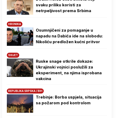
svaku priliku koristi za
netrpeljivost prema Srbima
HRONIKA
Osumnjičeni za pomaganje u
napadu na Dabića ide na slobodu:
Nikoliću predložen kućni pritvor
SVIJET
Ruske snage otkrile dokaze:
Ukrajinski vojnici poslužili za
eksperiment, na njima isprobana
vakcina
REPUBLIKA SRPSKA / BIH
Trebinje: Borba uspjela, situacija
sa požarom pod kontrolom