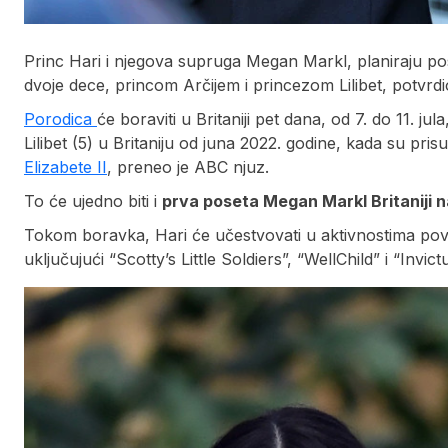
Princ Hari i njegova supruga Megan Markl, planiraju po
dvoje dece, princom Arčijem i princezom Lilibet, potvrdi
Porodica
će boraviti u Britaniji pet dana, od 7. do 11. ju
Lilibet (5) u Britaniju od juna 2022. godine, kada su pri
Elizabete II
, preneo je ABC njuz.
To će ujedno biti i
prva poseta Megan Markl Britaniji n
Tokom boravka, Hari će učestvovati u aktivnostima po
uključujući “Scotty’s Little Soldiers”, “WellChild” i “Inv