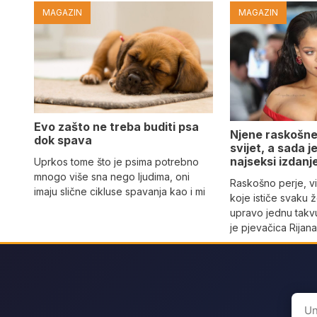
MAGAZIN
MAGAZIN
Evo zašto ne treba buditi psa
Njene raskošne
dok spava
svijet, a sada 
najseksi izdanj
Uprkos tome što je psima potrebno
mnogo više sna nego ljudima, oni
Raskošno perje, vi
imaju slične cikluse spavanja kao i mi
koje ističe svaku 
upravo jednu takvu
je pjevačica Rijan
Sear