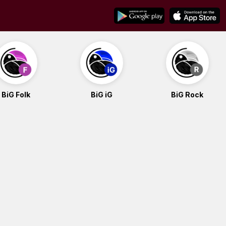
BiG Folk
BiG iG
BiG Rock