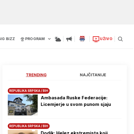
BIG BIZZ
PROGRAM
UŽIVO
TRENDING
NAJČITANIJE
REPUBLIKA SRPSKA / BIH
Ambasada Ruske Federacije:
Licemjerje u svom punom sjaju
REPUBLIKA SRPSKA / BIH
Dodik: Helez ekstremista koji