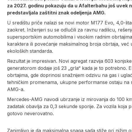
za 2027. godinu pokazuju da u Afalterbahu još uvek 
predstavljala zaštitni znak odeljenja AMG.
U središtu priče nalazi se novi motor M177 Evo, 4,0-lita
zaokret. Inženjeri su se odlučili za ravnu radilicu, reše
supersportskim automobilima i visokim radnim obrtajima. I
karaktera ili povećanje maksimalnog broja obrtaja, već u
ekoloških standarda.
Rezultat je impresivan. Novi agregat razvija 603 konjske 
generatorom dodaje još 23 „grla“ kada je to potrebno. E
obrtajima, gde doprinosi snažnijem odzivu na gas i ug
tehničkim promenama, ukupne performanse ostaju na n
AMG-a.
Mercedes-AMG navodi ubrzanje iz mirovanja do 100 km/
zadatak obavlja za 0,3 sekunde sporije. Za vozila koja p
gotovo neverovatno.
Zanimljivo je da maksimalna snaga sada stiže pri nižim