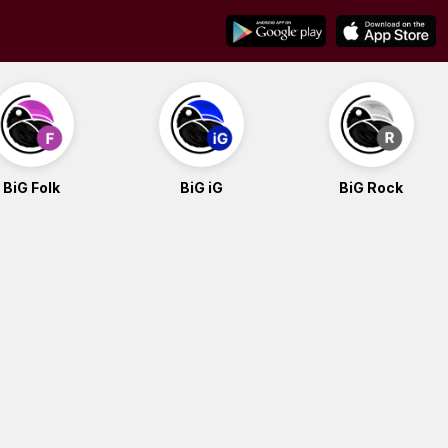
BiG Folk
BiG iG
BiG Rock