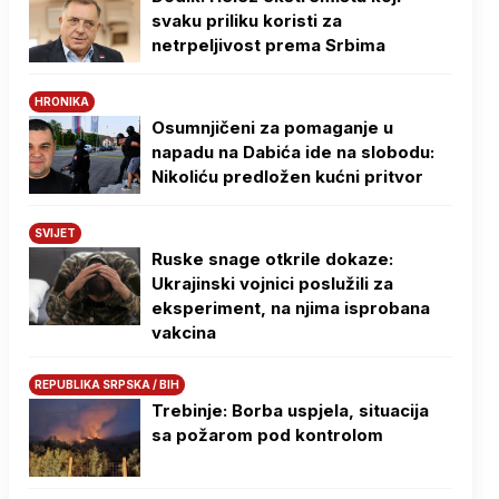
svaku priliku koristi za
netrpeljivost prema Srbima
HRONIKA
Osumnjičeni za pomaganje u
napadu na Dabića ide na slobodu:
Nikoliću predložen kućni pritvor
SVIJET
Ruske snage otkrile dokaze:
Ukrajinski vojnici poslužili za
eksperiment, na njima isprobana
vakcina
REPUBLIKA SRPSKA / BIH
Trebinje: Borba uspjela, situacija
sa požarom pod kontrolom