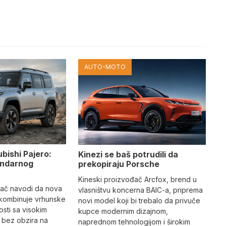
AUTO-MOTO
ubishi Pajero:
Kinezi se baš potrudili da
gendarnog
prekopiraju Porsche
Kineski proizvođač Arcfox, brend u
đač navodi da nova
vlasništvu koncerna BAIC-a, priprema
 kombinuje vrhunske
novi model koji bi trebalo da privuče
sti sa visokim
kupce modernim dizajnom,
 bez obzira na
naprednom tehnologijom i širokim