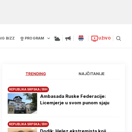
BIG BIZZ
PROGRAM
UŽIVO
TRENDING
NAJČITANIJE
REPUBLIKA SRPSKA / BIH
Ambasada Ruske Federacije:
Licemjerje u svom punom sjaju
REPUBLIKA SRPSKA / BIH
Dodik: Helez ekstremista koji