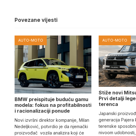
Povezane vijesti
AUTO-MOTO
AUTO-MOTO
Stiže novi Mits
Prvi detalji le
BMW preispituje buduću gamu
terenca
modela: fokus na profitabilnosti
i racionalizaciji ponude
Japanski proizvo
generacija Pajera
Novi izvršni direktor kompanije, Milan
terenske sposobno
Nedeljković, potvrdio je da njemački
nivoom udobnosti,
proizvođač vozila analizira koji će