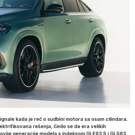
nale kada je reč o sudbini motora sa osam cilindara.
ektrifikovana rešenja, činilo se da era velikih
jnovije generacije modela s indeksom GLE63 S i GLS63