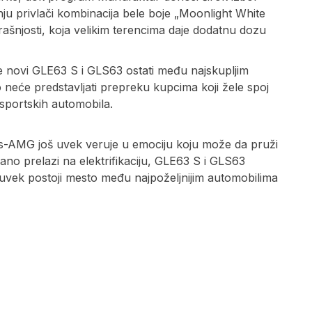
nju privlači kombinacija bele boje „Moonlight White
rašnjosti, koja velikim terencima daje dodatnu dozu
će novi GLE63 S i GLS63 ostati među najskupljim
neće predstavljati prepreku kupcima koji žele spoj
 sportskih automobila.
-AMG još uvek veruje u emociju koju može da pruži
ano prelazi na elektrifikaciju, GLE63 S i GLS63
 uvek postoji mesto među najpoželjnijim automobilima