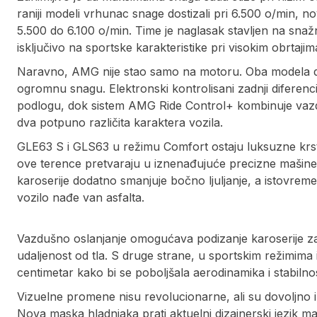
raniji modeli vrhunac snage dostizali pri 6.500 o/min, 
5.500 do 6.100 o/min. Time je naglasak stavljen na sna
isključivo na sportske karakteristike pri visokim obrtajim
Naravno, AMG nije stao samo na motoru. Oba modela dob
ogromnu snagu. Elektronski kontrolisani zadnji diferenc
podlogu, dok sistem AMG Ride Control+ kombinuje vazdu
dva potpuno različita karaktera vozila.
GLE63 S i GLS63 u režimu Comfort ostaju luksuzne krs
ove terence pretvaraju u iznenađujuće precizne mašine z
karoserije dodatno smanjuje bočno ljuljanje, a istovrem
vozilo nađe van asfalta.
Vazdušno oslanjanje omogućava podizanje karoserije z
udaljenost od tla. S druge strane, u sportskim režimima 
centimetar kako bi se poboljšala aerodinamika i stabilno
Vizuelne promene nisu revolucionarne, ali su dovoljno
Nova maska hladnjaka prati aktuelni dizajnerski jezik 