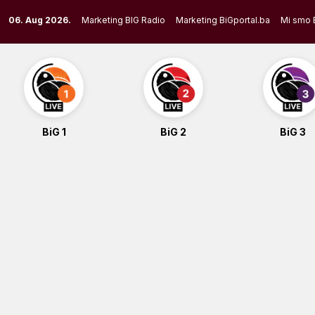
Skip
06. Aug 2026.
Marketing BIG Radio
Marketing BiGportal.ba
Mi smo 
to
content
BiG 1
BiG 2
BiG 3