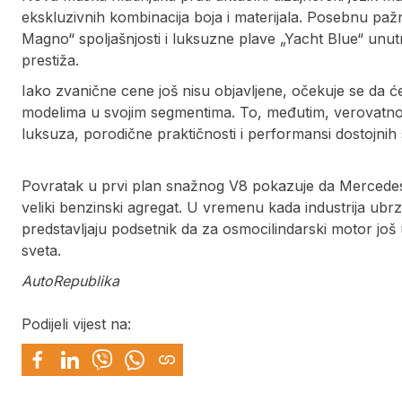
ekskluzivnih kombinacija boja i materijala. Posebnu paž
Magno“ spoljašnjosti i luksuzne plave „Yacht Blue“ unut
prestiža.
Iako zvanične cene još nisu objavljene, očekuje se da 
modelima u svojim segmentima. To, međutim, verovatno 
luksuza, porodične praktičnosti i performansi dostojnih
Povratak u prvi plan snažnog V8 pokazuje da Mercedes
veliki benzinski agregat. U vremenu kada industrija ubrz
predstavljaju podsetnik da za osmocilindarski motor još
sveta.
AutoRepublika
Podijeli vijest na: