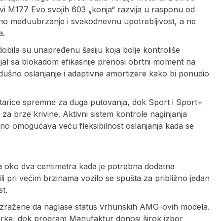
novi M177 Evo svojih 603 „konja“ razvija u rasponu od
žno međuubrzanje i svakodnevnu upotrebljivost, a ne
a.
ila su unapređenu šasiju koja bolje kontroliše
ijal sa blokadom efikasnije prenosi obrtni moment na
šno oslanjanje i adaptivne amortizere kako bi ponudio
tarice spremne za duga putovanja, dok Sport i Sport+
a brze krivine. Aktivni sistem kontrole naginjanja
eno omogućava veću fleksibilnost oslanjanja kada se
a oko dva centimetra kada je potrebna dodatna
ili pri većim brzinama vozilo se spušta za približno jedan
st.
 izražene da naglase status vrhunskih AMG-ovih modela.
marke, dok program Manufaktur donosi širok izbor