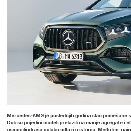
Mercedes-AMG je poslednjih godina slao pomešane sig
Dok su pojedini modeli prelazili na manje agregate i el
osmocilindraša polako odlazi u istoriju. Međutim, na