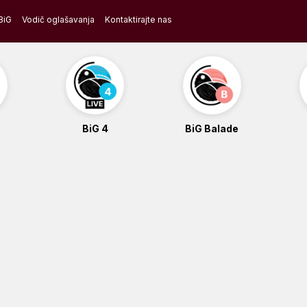
BiG
Vodič oglašavanja
Kontaktirajte nas
BiG 4
BiG Balade