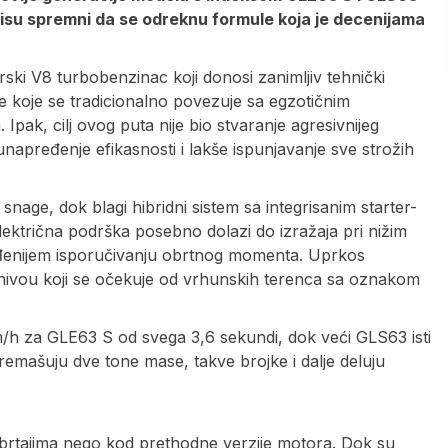
nisu spremni da se odreknu formule koja je decenijama
rski V8 turbobenzinac koji donosi zanimljiv tehnički
nje koje se tradicionalno povezuje sa egzotičnim
pak, cilj ovog puta nije bio stvaranje agresivnijeg
napređenje efikasnosti i lakše ispunjavanje sve strožih
snage, dok blagi hibridni sistem sa integrisanim starter-
lektrična podrška posebno dolazi do izražaja pri nižim
lađenijem isporučivanju obrtnog momenta. Uprkos
ivou koji se očekuje od vrhunskih terenca sa oznakom
h za GLE63 S od svega 3,6 sekundi, dok veći GLS63 isti
remašuju dve tone mase, takve brojke i dalje deluju
 obrtajima nego kod prethodne verzije motora. Dok su