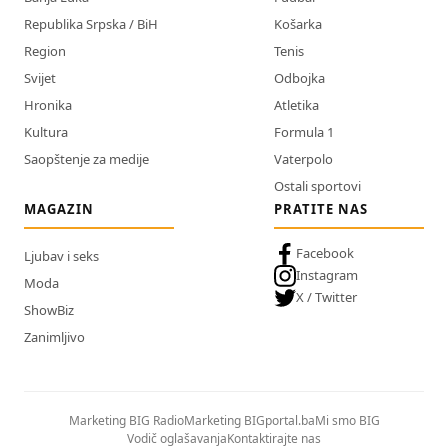
Republika Srpska / BiH
Košarka
Region
Tenis
Svijet
Odbojka
Hronika
Atletika
Kultura
Formula 1
Saopštenje za medije
Vaterpolo
Ostali sportovi
MAGAZIN
PRATITE NAS
Facebook
Ljubav i seks
Instagram
Moda
X / Twitter
ShowBiz
Zanimljivo
Marketing BIG Radio
Marketing BIGportal.ba
Mi smo BIG
Vodič oglašavanja
Kontaktirajte nas