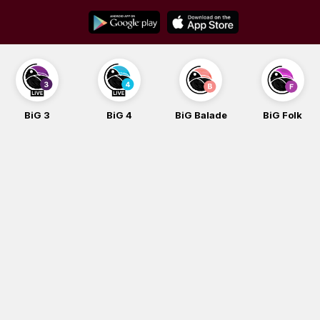
Skip
to
content
BiG 3
BiG 4
BiG Balade
BiG Folk