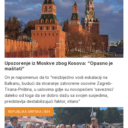
Upozorenje iz Moskve zbog Kosova: “Opasno je
maštati”
On je napomenuo da to “neizbiježno vodi eskalaciji na
Balkanu, budući da stvaranje zatvorene osovine Zagreb-
Tirana-Priština, u uslovima gdje su novopečeni ‘saveznici’
daleko od toga da se dobro slažu sa svojim susjedima,
predstavlja destabilizujući faktor, iritans”
REPUBLIKA SRPSKA / BIH