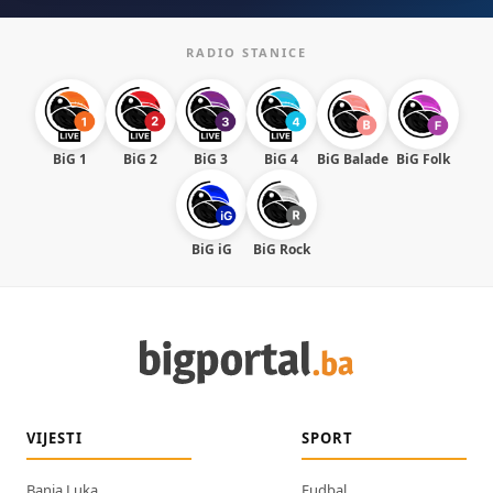
RADIO STANICE
BiG 1
BiG 2
BiG 3
BiG 4
BiG Balade
BiG Folk
BiG iG
BiG Rock
VIJESTI
SPORT
Banja Luka
Fudbal