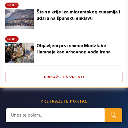
SVIJET
Šta se krije iza migrantskog cunamija i
udara na špansku enklavu
SVIJET
Objavljeni prvi snimci Modžtabe
Hamneja kao vrhovnog vođe Irana
PRIKAŽI JOŠ VIJESTI
PRETRAŽITE PORTAL
Search
for: