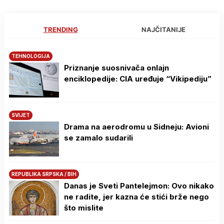
TRENDING
NAJČITANIJE
TEHNOLOGIJA
Priznanje suosnivača onlajn
enciklopedije: CIA uređuje “Vikipediju”
SVIJET
Drama na aerodromu u Sidneju: Avioni
se zamalo sudarili
REPUBLIKA SRPSKA / BIH
Danas je Sveti Pantelejmon: Ovo nikako
ne radite, jer kazna će stići brže nego
što mislite