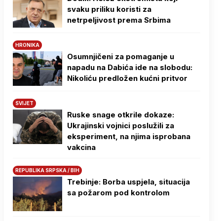
svaku priliku koristi za
netrpeljivost prema Srbima
HRONIKA
Osumnjičeni za pomaganje u
napadu na Dabića ide na slobodu:
Nikoliću predložen kućni pritvor
SVIJET
Ruske snage otkrile dokaze:
Ukrajinski vojnici poslužili za
eksperiment, na njima isprobana
vakcina
REPUBLIKA SRPSKA / BIH
Trebinje: Borba uspjela, situacija
sa požarom pod kontrolom