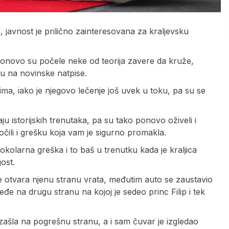
, javnost je prilično zainteresovana za kraljevsku
 ponovo su počele neke od teorija zavere da kruže,
ju na novinske natpise.
stima, iako je njegovo lečenje još uvek u toku, pa su se
ju istorijskih trenutaka, pa su tako ponovo oživeli i
očili i grešku koja vam je sigurno promakla.
kolarna greška i to baš u trenutku kada je kraljica
gost.
ne otvara njenu stranu vrata, međutim auto se zaustavio
eđe na drugu stranu na kojoj je sedeo princ Filip i tek
izašla na pogrešnu stranu, a i sam čuvar je izgledao