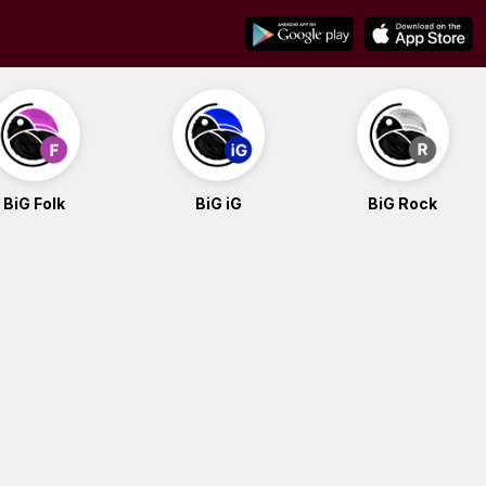
BiG Folk
BiG iG
BiG Rock