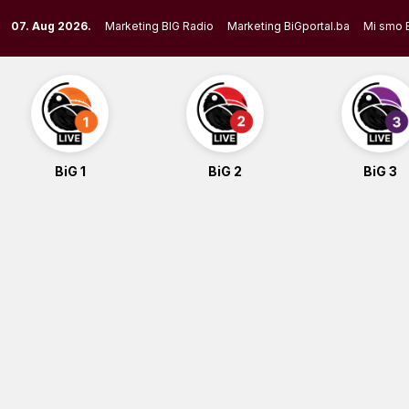
Skip
07. Aug 2026.
Marketing BIG Radio
Marketing BiGportal.ba
Mi smo 
to
content
BiG 1
BiG 2
BiG 3