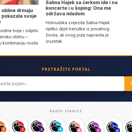
Salma Hajek sa ćerkom ide i na
koncerte i u šoping: Ona me
 obline drmaju
održava mladom
je pokazala svoje
e
Holivudska zvijezda Salma Hajek
rijetko dijeli trenutke iz privatnog
vidine boje i odijelo
života, ali ovog puta napravila je
žensku oblinu –
izuzetak
 kombinaciju nosila
a
PRETRAŽITE PORTAL
ch
RADIO STANICE