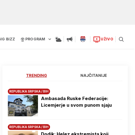
BIG BIZZ
PROGRAM
UŽIVO
TRENDING
NAJČITANIJE
REPUBLIKA SRPSKA / BIH
Ambasada Ruske Federacije:
Licemjerje u svom punom sjaju
REPUBLIKA SRPSKA / BIH
Dodik: Helez ekstremista koji