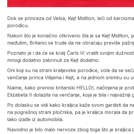
Dok se princeza od Velsa, Kejt Midtlon, leči od karcioma
porodicu.
Nakon što je konačno otkriveno šta je sa Kejt Midlton,
međutim, Britanci se trude da ne obraćaju previše pažn
Poznato je i da će se kralj Čarls III vratiti svojim dužno
mnogi dodatno zabrinuli za Kejt dodatno.
Oni koji su na strani kraljevske porodice, vole da se seća
venčanje princa Vilijama i Kejt, a na jednom snimku su u
Naime, kako prenosi britanski HELLO!, načinjena je proto
Elizabeta II dolazila na venčanje, koja je bila i najvažniji 
Po dolasku se vidi kako kraljica kaže svom gardisti da 
na pogrešnoj strani pločnika, pa je kraljica morala da pr
tako izađe iz automobila.
Navodno je bilo malo nervoze zbog toga što je kraljica 