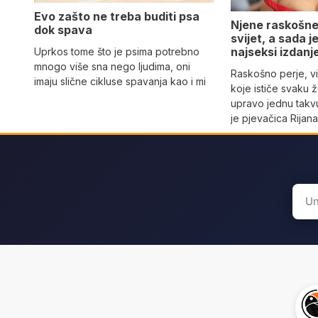
Evo zašto ne treba buditi psa
Njene raskošne
dok spava
svijet, a sada 
najseksi izdanj
Uprkos tome što je psima potrebno
mnogo više sna nego ljudima, oni
Raskošno perje, vi
imaju slične cikluse spavanja kao i mi
koje ističe svaku 
upravo jednu takvu
je pjevačica Rijan
Sear
for: