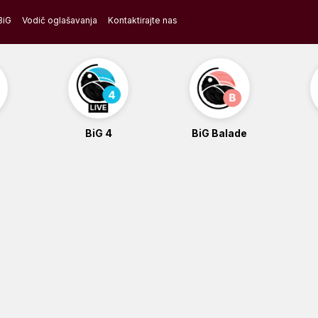
BiG
Vodič oglašavanja
Kontaktirajte nas
BiG 4
BiG Balade