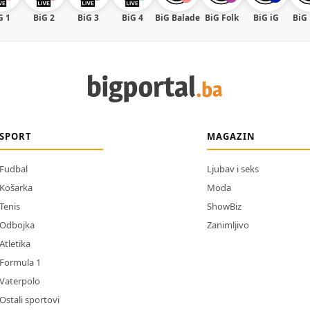
G 1
BiG 2
BiG 3
BiG 4
BiG Balade
BiG Folk
BiG iG
BiG
SPORT
MAGAZIN
Fudbal
Ljubav i seks
Košarka
Moda
Tenis
ShowBiz
Odbojka
Zanimljivo
Atletika
Formula 1
Vaterpolo
Ostali sportovi