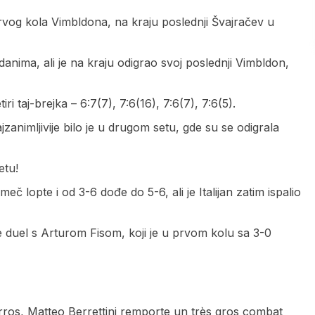
prvog kola Vimbldona, na kraju poslednji Švajračev u
nima, ali je na kraju odigrao svoj poslednji Vimbldon,
tiri taj-brejka – 6:7(7), 7:6(16), 7:6(7), 7:6(5).
animljivije bilo je u drugom setu, gde su se odigrala
etu!
č lopte i od 3-6 dođe do 5-6, ali je Italijan zatim ispalio
je duel s Arturom Fisom, koji je u prvom kolu sa 3-0
ros, Matteo Berrettini remporte un très gros combat