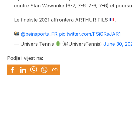
contre Stan Wawrinka (6-7, 7-6, 7-6, 7-6) et poursu
Le finaliste 2021 affrontera ARTHUR FILS
.
@beinsports_FR
pic.twitter.com/FSiGRsJAR1
— Univers Tennis
(@UniversTennis)
June 30, 20
Podijeli vijest na: