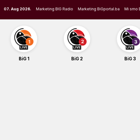
Skip
07. Aug 2026.
Marketing BIG Radio
Marketing BiGportal.ba
Mi smo 
to
content
BiG 1
BiG 2
BiG 3