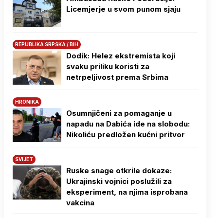
Licemjerje u svom punom sjaju
REPUBLIKA SRPSKA / BIH
Dodik: Helez ekstremista koji
svaku priliku koristi za
netrpeljivost prema Srbima
HRONIKA
Osumnjičeni za pomaganje u
napadu na Dabića ide na slobodu:
Nikoliću predložen kućni pritvor
SVIJET
Ruske snage otkrile dokaze:
Ukrajinski vojnici poslužili za
eksperiment, na njima isprobana
vakcina