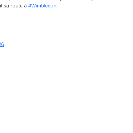
it sa route à
#Wimbledon
26