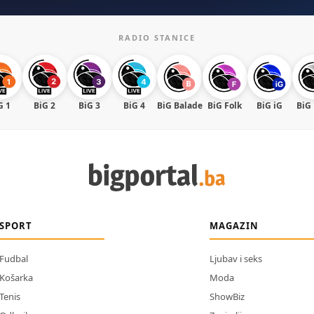
RADIO STANICE
G 1
BiG 2
BiG 3
BiG 4
BiG Balade
BiG Folk
BiG iG
BiG
SPORT
MAGAZIN
Fudbal
Ljubav i seks
Košarka
Moda
Tenis
ShowBiz