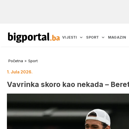
VIJESTI
SPORT
MAGAZIN
Početna
»
Sport
1. Jula 2026.
Vavrinka skoro kao nekada – Beret