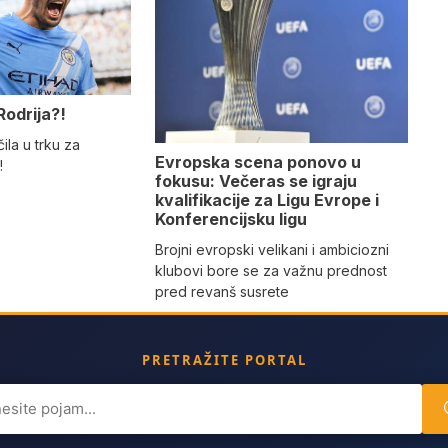
Rodrija?!
ila u trku za
Evropska scena ponovo u
!
fokusu: Večeras se igraju
kvalifikacije za Ligu Evrope i
Konferencijsku ligu
Brojni evropski velikani i ambiciozni
klubovi bore se za važnu prednost
pred revanš susrete
PRETRAŽITE PORTAL
ch