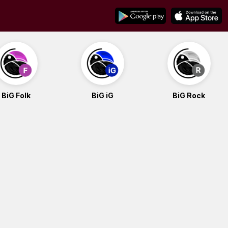
BiG Folk
BiG iG
BiG Rock