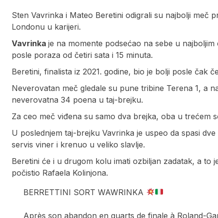
Sten Vavrinka i Mateo Beretini odigrali su najbolji meč 
Londonu u karijeri.
Vavrinka
je na momente podsećao na sebe u najboljim da
posle poraza od četiri sata i 15 minuta.
Beretini, finalista iz 2021. godine, bio je bolji posle čak če
Neverovatan meč gledale su pune tribine Terena 1, a najz
neverovatna 34 poena u taj-brejku.
Za ceo meč viđena su samo dva brejka, oba u trećem s
U poslednjem taj-brejku Vavrinka je uspeo da spasi dve me
servis viner i krenuo u veliko slavlje.
Beretini će i u drugom kolu imati ozbiljan zadatak, a to 
počistio Rafaela Kolinjona.
BERRETTINI SORT WAWRINKA
Après son abandon en quarts de finale à Roland-Gar