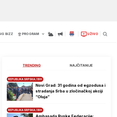
BIG BIZZ
PROGRAM
UŽIVO
TRENDING
NAJČITANIJE
REPUBLIKA SRPSKA / BIH
Novi Grad: 31 godina od egzodusa i
stradanja Srba u zločinačkoj akciji
“Oluja”
REPUBLIKA SRPSKA / BIH
Ambasada Ruske Federacije: