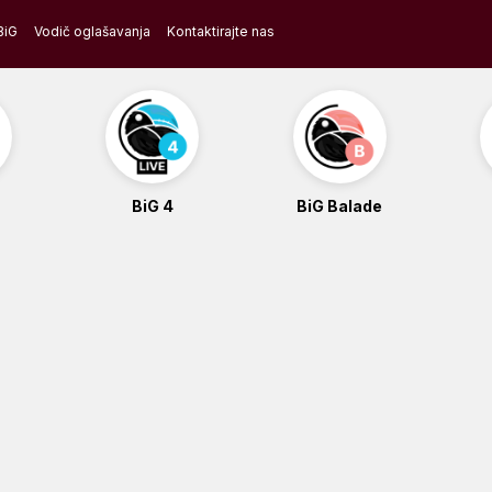
BiG
Vodič oglašavanja
Kontaktirajte nas
BiG 4
BiG Balade