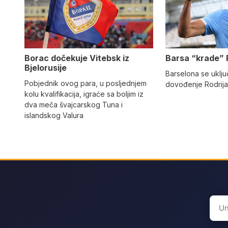
Barsa “krade” 
Borac dočekuje Vitebsk iz
Bjelorusije
Barselona se uključ
Pobjednik ovog para, u posljednjem
dovođenje Rodrija
kolu kvalifikacija, igraće sa boljim iz
dva meča švajcarskog Tuna i
islandskog Valura
Sear
for: