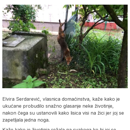
Elvira Serdarević, vlasnica domaćinstva, kaže kako je
ukućane probudilo snažno glasanje neke životinje,
nakon čega su ustanovili kako lisica visi na žici jer joj se
zapetljala jedna noga.
Kaže kako je životinja režala na svakoga ko bi joj se