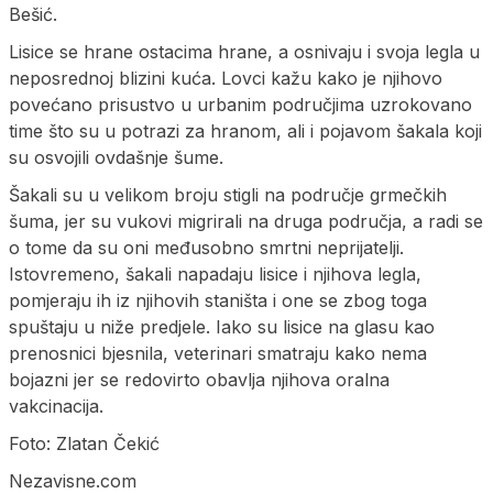
Bešić.
Lisice se hrane ostacima hrane, a osnivaju i svoja legla u
neposrednoj blizini kuća. Lovci kažu kako je njihovo
povećano prisustvo u urbanim područjima uzrokovano
time što su u potrazi za hranom, ali i pojavom šakala koji
su osvojili ovdašnje šume.
Šakali su u velikom broju stigli na područje grmečkih
šuma, jer su vukovi migrirali na druga područja, a radi se
o tome da su oni međusobno smrtni neprijatelji.
Istovremeno, šakali napadaju lisice i njihova legla,
pomjeraju ih iz njihovih staništa i one se zbog toga
spuštaju u niže predjele. Iako su lisice na glasu kao
prenosnici bjesnila, veterinari smatraju kako nema
bojazni jer se redovirto obavlja njihova oralna
vakcinacija.
Foto: Zlatan Čekić
Nezavisne.com