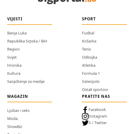
VIJESTI
SPORT
Banja Luka
Fudbal
Republika Srpska / BiH
Košarka
Region
Tenis
Svijet
Odbojka
Hronika
Atletika
Kultura
Formula 1
Saopštenje za medije
Vaterpolo
Ostali sportovi
MAGAZIN
PRATITE NAS
Facebook
Ljubav i seks
Instagram
Moda
X / Twitter
ShowBiz