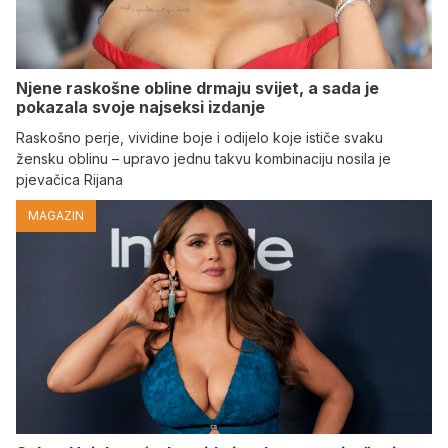
Njene raskošne obline drmaju svijet, a sada je
pokazala svoje najseksi izdanje
Raskošno perje, vividine boje i odijelo koje ističe svaku
žensku oblinu – upravo jednu takvu kombinaciju nosila je
pjevačica Rijana
MAGAZIN