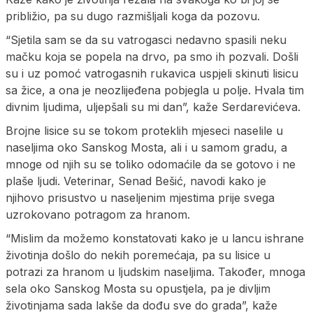
približio, pa su dugo razmišljali koga da pozovu.
“Sjetila sam se da su vatrogasci nedavno spasili neku
mačku koja se popela na drvo, pa smo ih pozvali. Došli
su i uz pomoć vatrogasnih rukavica uspjeli skinuti lisicu
sa žice, a ona je neozlijeđena pobjegla u polje. Hvala tim
divnim ljudima, uljepšali su mi dan”, kaže Serdarevićeva.
Brojne lisice su se tokom proteklih mjeseci naselile u
naseljima oko Sanskog Mosta, ali i u samom gradu, a
mnoge od njih su se toliko odomaćile da se gotovo i ne
plaše ljudi. Veterinar, Senad Bešić, navodi kako je
njihovo prisustvo u naseljenim mjestima prije svega
uzrokovano potragom za hranom.
“Mislim da možemo konstatovati kako je u lancu ishrane
životinja došlo do nekih poremećaja, pa su lisice u
potrazi za hranom u ljudskim naseljima. Također, mnoga
sela oko Sanskog Mosta su opustjela, pa je divljim
životinjama sada lakše da dođu sve do grada”, kaže