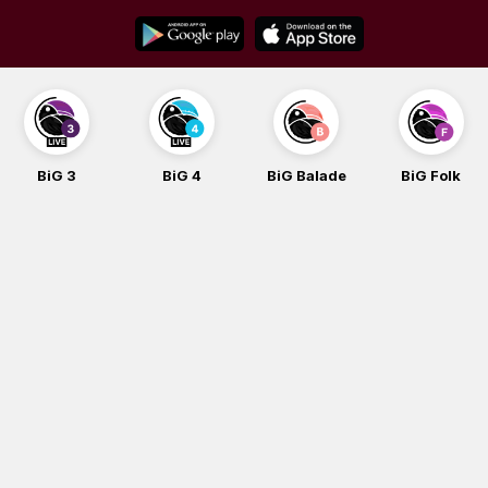
Skip
to
content
BiG 3
BiG 4
BiG Balade
BiG Folk