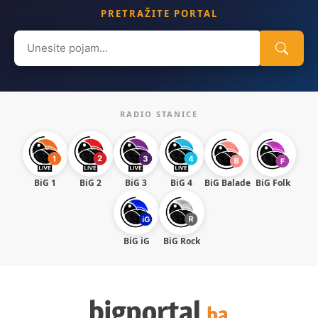
PRETRAŽITE PORTAL
Search
for:
RADIO STANICE
BiG 1
BiG 2
BiG 3
BiG 4
BiG Balade
BiG Folk
BiG iG
BiG Rock