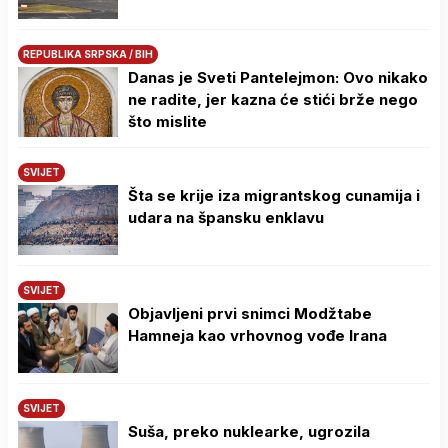
REPUBLIKA SRPSKA / BIH
Danas je Sveti Pantelejmon: Ovo nikako
ne radite, jer kazna će stići brže nego
što mislite
SVIJET
Šta se krije iza migrantskog cunamija i
udara na špansku enklavu
SVIJET
Objavljeni prvi snimci Modžtabe
Hamneja kao vrhovnog vođe Irana
SVIJET
Suša, preko nuklearke, ugrozila