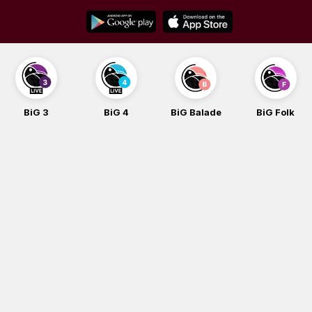
Skip
to
content
BiG 3
BiG 4
BiG Balade
BiG Folk