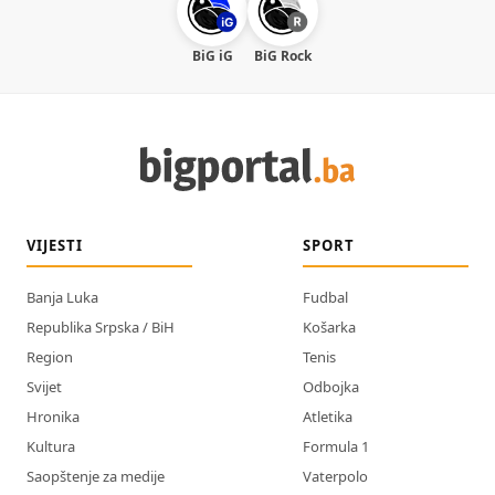
BiG iG
BiG Rock
VIJESTI
SPORT
Banja Luka
Fudbal
Republika Srpska / BiH
Košarka
Region
Tenis
Svijet
Odbojka
Hronika
Atletika
Kultura
Formula 1
Saopštenje za medije
Vaterpolo