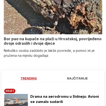
Bor pao na kupače na plaži u Hrvatskoj, povrijeđeno
dvoje odraslih i dvoje djece
Nekoliko osoba zadobilo je lakše povrede, a pomoć im je
pružena na mjestu događaja
TRENDING
NAJČITANIJE
SVIJET
Drama na aerodromu u Sidneju: Avioni
se zamalo sudarili