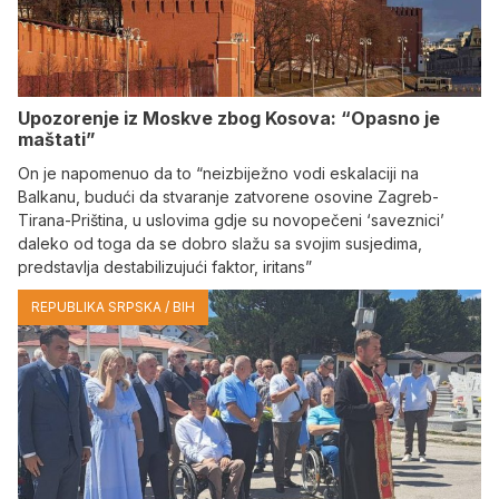
Upozorenje iz Moskve zbog Kosova: “Opasno je
maštati”
On je napomenuo da to “neizbiježno vodi eskalaciji na
Balkanu, budući da stvaranje zatvorene osovine Zagreb-
Tirana-Priština, u uslovima gdje su novopečeni ‘saveznici’
daleko od toga da se dobro slažu sa svojim susjedima,
predstavlja destabilizujući faktor, iritans”
REPUBLIKA SRPSKA / BIH