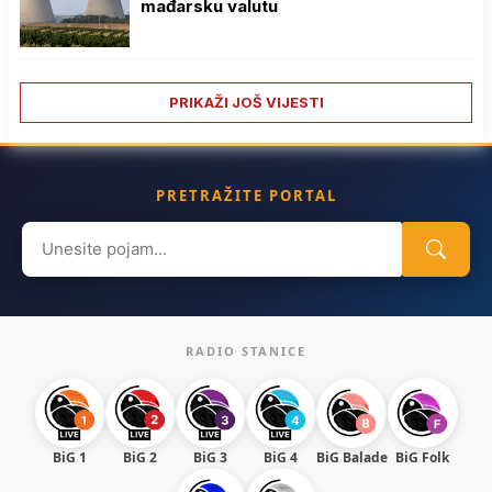
mađarsku valutu
PRIKAŽI JOŠ VIJESTI
PRETRAŽITE PORTAL
Search
for:
RADIO STANICE
BiG 1
BiG 2
BiG 3
BiG 4
BiG Balade
BiG Folk