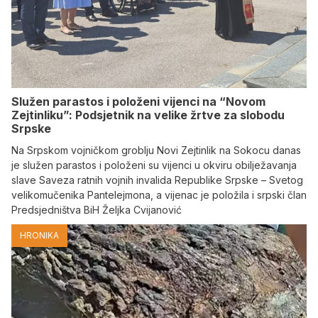
Služen parastos i položeni vijenci na “Novom
Zejtinliku”: Podsjetnik na velike žrtve za slobodu
Srpske
Na Srpskom vojničkom groblju Novi Zejtinlik na Sokocu danas
je služen parastos i položeni su vijenci u okviru obilježavanja
slave Saveza ratnih vojnih invalida Republike Srpske – Svetog
velikomučenika Pantelejmona, a vijenac je položila i srpski član
Predsjedništva BiH Željka Cvijanović
HRONIKA