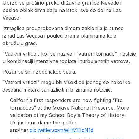
Ubrzo se proširio preko državne granice Nevade i
poslao oblak dima dalje na istok, sve do doline Las
Vegasa.
Izmaglica prouzrokovana dimom zaklonila je sunce
iznad Las Vegasa i pogled prema planinama koje
okružuju grad.
“Vatreni vrtlog”, koji se naziva i “vatreni tornado”, nastaje
u kombinaciji intenzivne toplote i turbulentnih vetrova.
Požar se širi i zbog jakog vetra.
“Vatreni vrtlozi” mogu biti visoki od jednog do nekoliko
desetina metara sa različitim brzinama rotacije.
California first responders are now fighting “fire
tornadoes” at the Mojave National Preserve. More
validation of my School Boy's Theory of History:
It’s just one damn thing after
another.
pic.twitter.com/eHfZEIcN1d