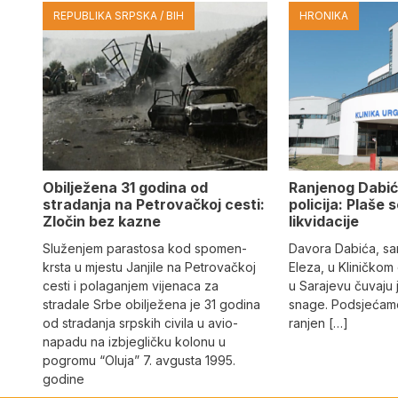
REPUBLIKA SRPSKA / BIH
HRONIKA
Obilježena 31 godina od
Ranjenog Dabić
stradanja na Petrovačkoj cesti:
policija: Plaše 
Zločin bez kazne
likvidacije
Služenjem parastosa kod spomen-
Davora Dabića, sa
krsta u mjestu Janjile na Petrovačkoj
Eleza, u Kliničkom
cesti i polaganjem vijenaca za
u Sarajevu čuvaju 
stradale Srbe obilježena je 31 godina
snage. Podsjećamo
od stradanja srpskih civila u avio-
ranjen […]
napadu na izbjegličku kolonu u
pogromu “Oluja” 7. avgusta 1995.
godine