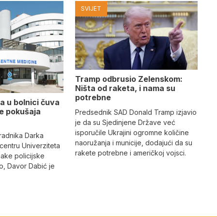
SVIJET
Tramp odbrusio Zelenskom:
Ništa od raketa, i nama su
potrebne
a u bolnici čuva
se pokušaja
Predsednik SAD Donald Tramp izjavio
je da su Sjedinjene Države već
isporučile Ukrajini ogromne količine
radnika Darka
naoružanja i municije, dodajući da su
 centru Univerziteta
rakete potrebne i američkoj vojsci.
jake policijske
, Davor Dabić je