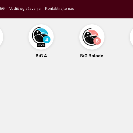
BiG
Vodič oglašavanja
Kontaktirajte nas
BiG 4
BiG Balade