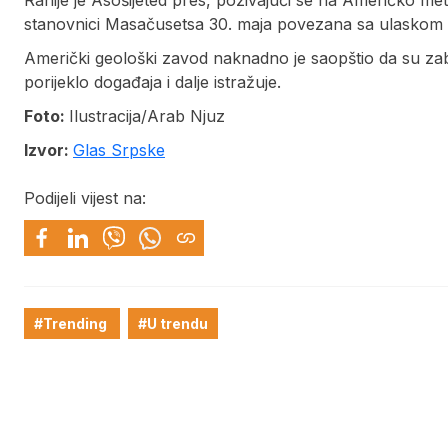
stanovnici Masačusetsa 30. maja povezana sa ulaskom 
Američki geološki zavod naknadno je saopštio da su zab
porijeklo događaja i dalje istražuje.
Foto:
Ilustracija/Arab Njuz
Izvor:
Glas Srpske
Podijeli vijest na:
#Trending
#U trendu