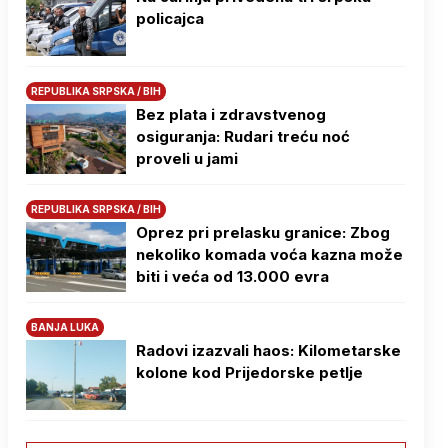
policajca
REPUBLIKA SRPSKA / BIH
Bez plata i zdravstvenog
osiguranja: Rudari treću noć
proveli u jami
REPUBLIKA SRPSKA / BIH
Oprez pri prelasku granice: Zbog
nekoliko komada voća kazna može
biti i veća od 13.000 evra
BANJA LUKA
Radovi izazvali haos: Kilometarske
kolone kod Prijedorske petlje