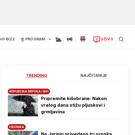
BIG BIZZ
PROGRAM
UŽIVO
TRENDING
NAJČITANIJE
REPUBLIKA SRPSKA / BIH
Pripremite kišobrane: Nakon
vrelog dana stižu pljuskovi i
grmljavina
HRONIKA
Na Јarinju privedena tri srpska