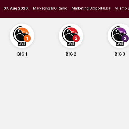
Skip
07. Aug 2026.
Marketing BIG Radio
Marketing BiGportal.ba
Mi smo 
to
content
BiG 1
BiG 2
BiG 3