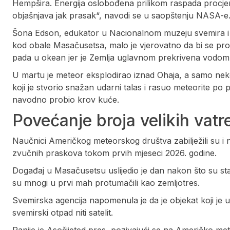
Hempšira. Energija oslobođena prilikom raspada procje
objašnjava jak prasak“, navodi se u saopštenju NASA-e
Šona Edson, edukator u Nacionalnom muzeju svemira i va
kod obale Masačusetsa, malo je vjerovatno da bi se prona
pada u okean jer je Zemlja uglavnom prekrivena vodom
U martu je meteor eksplodirao iznad Ohaja, a samo nekol
koji je stvorio snažan udarni talas i rasuo meteorite po 
navodno probio krov kuće.
Povećanje broja velikih vatre
Naučnici Američkog meteorskog društva zabilježili su i n
zvučnih praskova tokom prvih mjeseci 2026. godine.
Događaj u Masačusetsu uslijedio je dan nakon što su sta
su mnogi u prvi mah protumačili kao zemljotres.
Svemirska agencija napomenula je da je objekat koji je u
svemirski otpad niti satelit.
Ranije je Asošijeted pres, pozivajući se na Američko met