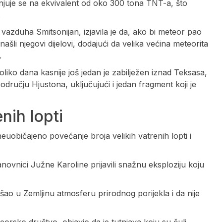
njuje se na ekvivalent od oko 300 tona TNT-a, što
.
zduha Smitsonijan, izjavila je da, ako bi meteor pao
šli njegovi dijelovi, dodajući da velika većina meteorita
.
iko dana kasnije još jedan je zabilježen iznad Teksasa,
području Hjustona, uključujući i jedan fragment koji je
nih lopti
euobičajeno povećanje broja velikih vatrenih lopti i
novnici Južne Karoline prijavili snažnu eksploziju koju
šao u Zemljinu atmosferu prirodnog porijekla i da nije
eorsko društvo, objavio da je tutnjava koju su čuli