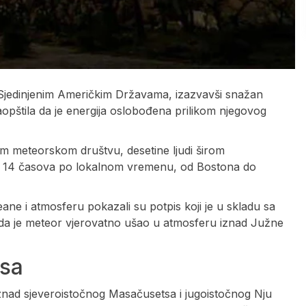
Sjedinjenim Američkim Državama, izazvavši snažan
opštila da je energija oslobođena prilikom njegovog
m meteorskom društvu, desetine ljudi širom
 oko 14 časova po lokalnom vremenu, od Bostona do
ne i atmosferu pokazali su potpis koji je u skladu sa
i da je meteor vjerovatno ušao u atmosferu iznad Južne
tsa
iznad sjeveroistočnog Masačusetsa i jugoistočnog Nju