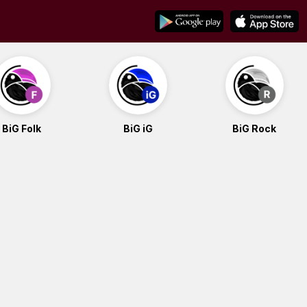
BiG Folk
BiG iG
BiG Rock