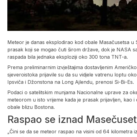
Meteor je danas eksplodirao kod obale Masačusetsa u 
prasak koji se mogao čuti širom države, dok je NASA sa
raspada bila jednaka eksploziji oko 300 tona TNT-a.
Prema preliminarnim izvještajima dostavljenim Američko
sjeveroistoka prijavile su da su vidjele vatrenu loptu
Ipsviča i Džonstona na Long Ajlendu, prenosi Si-Bi-Es.
Podaci o satelitskim munjama Nacionalne uprave za okea
meteorom u isto vrijeme kada je prasak prijavljen, kao 
obale blizu Bostona.
Raspao se iznad Masečuse
„Čini se da se meteor raspao na visini od 64 kilometra 