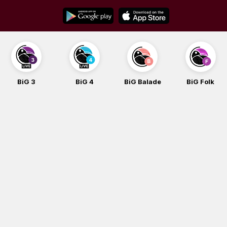
Skip
to
content
BiG 3
BiG 4
BiG Balade
BiG Folk