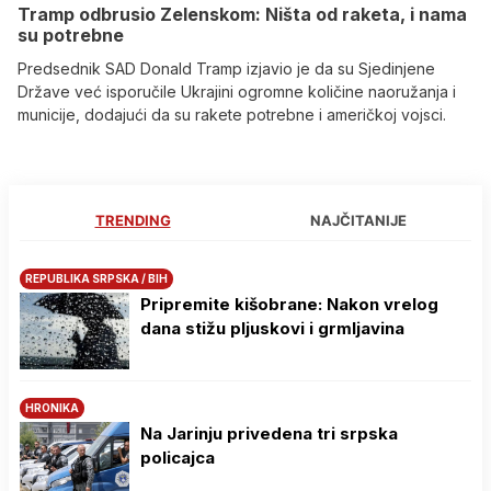
Tramp odbrusio Zelenskom: Ništa od raketa, i nama
su potrebne
Predsednik SAD Donald Tramp izjavio je da su Sjedinjene
Države već isporučile Ukrajini ogromne količine naoružanja i
municije, dodajući da su rakete potrebne i američkoj vojsci.
TRENDING
NAJČITANIJE
REPUBLIKA SRPSKA / BIH
Pripremite kišobrane: Nakon vrelog
dana stižu pljuskovi i grmljavina
HRONIKA
Na Јarinju privedena tri srpska
policajca