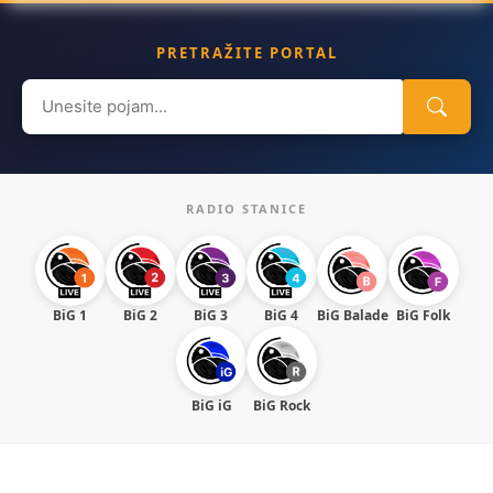
PRETRAŽITE PORTAL
Search
for:
RADIO STANICE
BiG 1
BiG 2
BiG 3
BiG 4
BiG Balade
BiG Folk
BiG iG
BiG Rock