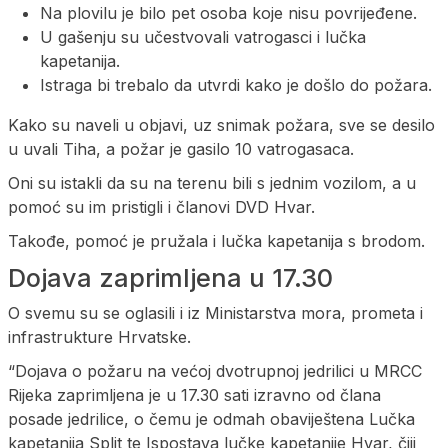
Na plovilu je bilo pet osoba koje nisu povrijeđene.
U gašenju su učestvovali vatrogasci i lučka
kapetanija.
Istraga bi trebalo da utvrdi kako je došlo do požara.
Kako su naveli u objavi, uz snimak požara, sve se desilo
u uvali Tiha, a požar je gasilo 10 vatrogasaca.
Oni su istakli da su na terenu bili s jednim vozilom, a u
pomoć su im pristigli i članovi DVD Hvar.
Takođe, pomoć je pružala i lučka kapetanija s brodom.
Dojava zaprimljena u 17.30
O svemu su se oglasili i iz Ministarstva mora, prometa i
infrastrukture Hrvatske.
“Dojava o požaru na većoj dvotrupnoj jedrilici u MRCC
Rijeka zaprimljena je u 17.30 sati izravno od člana
posade jedrilice, o čemu je odmah obaviještena Lučka
kapetanija Split te Ispostava lučke kapetanije Hvar, čiji