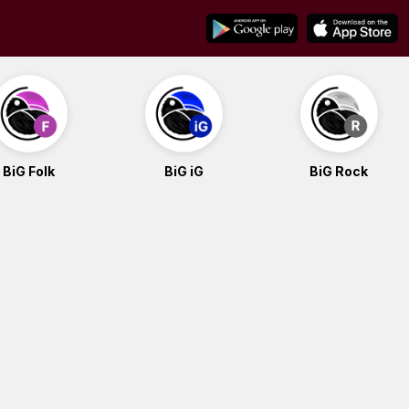
BiG Folk
BiG iG
BiG Rock