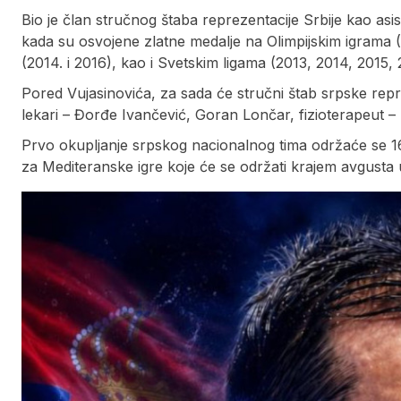
Bio je član stručnog štaba reprezentacije Srbije kao asi
kada su osvojene zlatne medalje na Olimpijskim igrama 
(2014. i 2016), kao i Svetskim ligama (2013, 2014, 2015, 
Pored Vujasinovića, za sada će stručni štab srpske repreze
lekari – Đorđe Ivančević, Goran Lončar, fizioterapeut –
Prvo okupljanje srpskog nacionalnog tima održaće se 16
za Mediteranske igre koje će se održati krajem avgusta u I