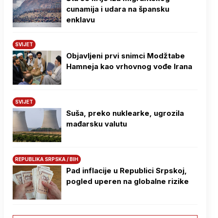
cunamija i udara na špansku
enklavu
SVIJET
Objavljeni prvi snimci Modžtabe
Hamneja kao vrhovnog vođe Irana
SVIJET
Suša, preko nuklearke, ugrozila
mađarsku valutu
REPUBLIKA SRPSKA / BIH
Pad inflacije u Republici Srpskoj,
pogled uperen na globalne rizike