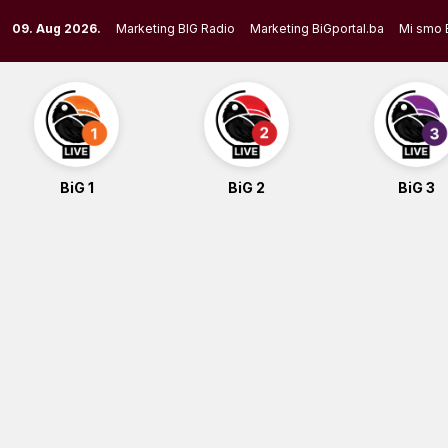
Skip
09. Aug 2026.
Marketing BIG Radio
Marketing BiGportal.ba
Mi smo 
to
content
BiG 1
BiG 2
BiG 3