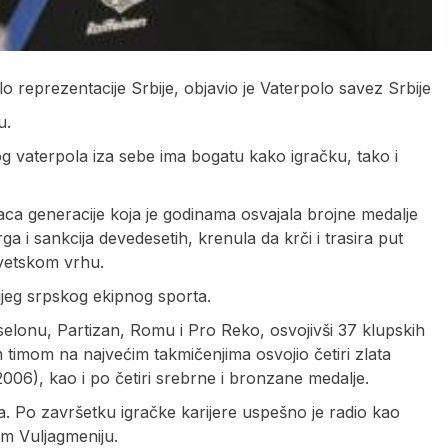
o reprezentacije Srbije, objavio je Vaterpolo savez Srbije
u.
skog vaterpola iza sebe ima bogatu kako igračku, tako i
ilaca generacije koja je godinama osvajala brojne medalje
a i sankcija devedesetih, krenula da krči i trasira put
vetskom vrhu.
nijeg srpskog ekipnog sporta.
elonu, Partizan, Romu i Pro Reko, osvojivši 37 klupskih
nim timom na najvećim takmičenjima osvojio četiri zlata
06), kao i po četiri srebrne i bronzane medalje.
a. Po završetku igračke karijere uspešno je radio kao
m Vuljagmeniju.