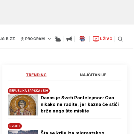
BIG BIZZ
PROGRAM
UŽIVO
TRENDING
NAJČITANIJE
REPUBLIKA SRPSKA / BIH
Danas je Sveti Pantelejmon: Ovo
nikako ne radite, jer kazna će stići
brže nego što mislite
SVIJET
Šta se krije iza migrantskog