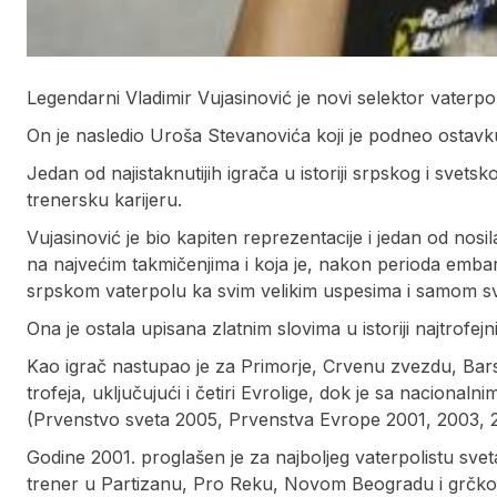
Legendarni Vladimir Vujasinović je novi selektor vaterpol
On je nasledio Uroša Stevanovića koji je podneo ostavk
Jedan od najistaknutijih igrača u istoriji srpskog i svet
trenersku karijeru.
Vujasinović je bio kapiten reprezentacije i jedan od nos
na najvećim takmičenjima i koja je, nakon perioda embarg
srpskom vaterpolu ka svim velikim uspesima i samom s
Ona je ostala upisana zlatnim slovima u istoriji najtrofej
Kao igrač nastupao je za Primorje, Crvenu zvezdu, Bars
trofeja, uključujući i četiri Evrolige, dok je sa nacional
(Prvenstvo sveta 2005, Prvenstva Evrope 2001, 2003, 20
Godine 2001. proglašen je za najboljeg vaterpolistu svet
trener u Partizanu, Pro Reku, Novom Beogradu i grčko