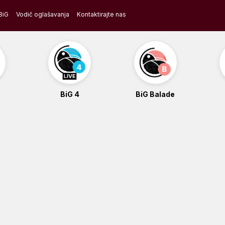
BiG
Vodič oglašavanja
Kontaktirajte nas
BiG 4
BiG Balade