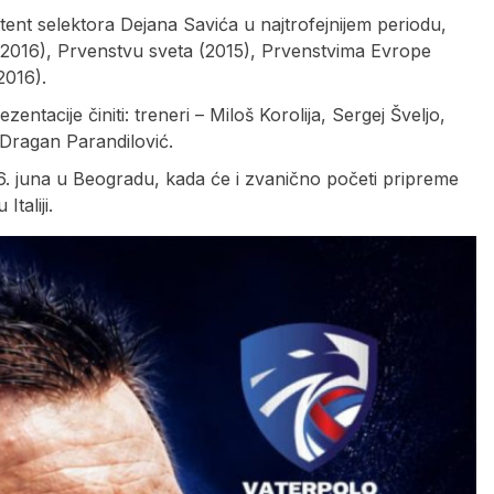
stent selektora Dejana Savića u najtrofejnijem periodu,
(2016), Prvenstvu sveta (2015), Prvenstvima Evrope
2016).
ntacije činiti: treneri – Miloš Korolija, Sergej Šveljo,
 Dragan Parandilović.
. juna u Beogradu, kada će i zvanično početi pripreme
taliji.