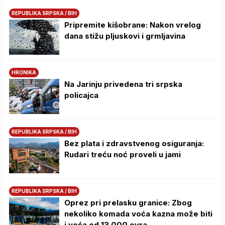
REPUBLIKA SRPSKA / BIH
Pripremite kišobrane: Nakon vrelog
dana stižu pljuskovi i grmljavina
HRONIKA
Na Јarinju privedena tri srpska
policajca
REPUBLIKA SRPSKA / BIH
Bez plata i zdravstvenog osiguranja:
Rudari treću noć proveli u jami
REPUBLIKA SRPSKA / BIH
Oprez pri prelasku granice: Zbog
nekoliko komada voća kazna može biti
i veća od 13.000 evra