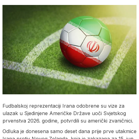
Fudbalskoj reprezentaciji Irana odobrene su vize za
ulazak u Sjedinjene Američke Države uoči Svjetskog
prvenstva 2026. godine, potvrdili su američki zvaničnici.
Odluka je donesena samo deset dana prije prve utakmice
Irana protiv Novog Zelanda, koja je zakazana za 15. jun