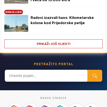
BANJA LUKA
Radovi izazvali haos: Kilometarske
kolone kod Prijedorske petlje
PRIKAŽI JOŠ VIJESTI
PRETRAŽITE PORTAL
Search
for:
RADIO STANICE