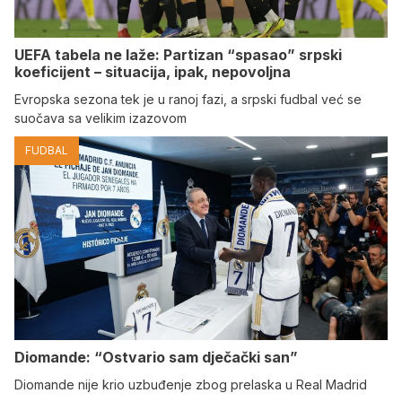
UEFA tabela ne laže: Partizan “spasao” srpski
koeficijent – situacija, ipak, nepovoljna
Evropska sezona tek je u ranoj fazi, a srpski fudbal već se
suočava sa velikim izazovom
FUDBAL
Diomande: “Ostvario sam dječački san”
Diomande nije krio uzbuđenje zbog prelaska u Real Madrid