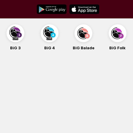
Skip
to
content
BiG 3
BiG 4
BiG Balade
BiG Folk