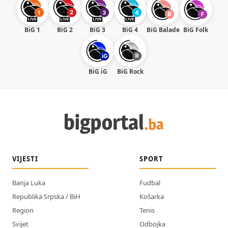
BiG 1
BiG 2
BiG 3
BiG 4
BiG Balade
BiG Folk
BiG iG
BiG Rock
VIJESTI
SPORT
Banja Luka
Fudbal
Republika Srpska / BiH
Košarka
Region
Tenis
Svijet
Odbojka