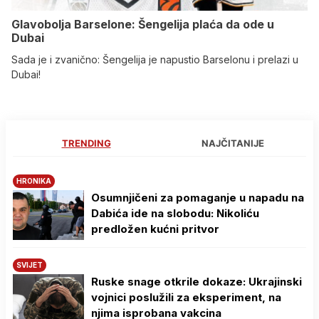
Glavobolja Barselone: Šengelija plaća da ode u
Dubai
Sada je i zvanično: Šengelija je napustio Barselonu i prelazi u
Dubai!
TRENDING
NAJČITANIJE
HRONIKA
Osumnjičeni za pomaganje u napadu na
Dabića ide na slobodu: Nikoliću
predložen kućni pritvor
SVIJET
Ruske snage otkrile dokaze: Ukrajinski
vojnici poslužili za eksperiment, na
njima isprobana vakcina