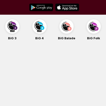
Skip
to
content
BiG 3
BiG 4
BiG Balade
BiG Folk