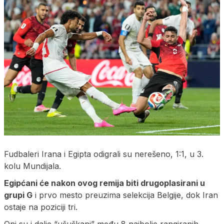
Fudbaleri Irana i Egipta odigrali su nerešeno, 1:1, u 3.
kolu Mundijala.
Egipćani će nakon ovog remija biti drugoplasirani u
grupi G
i prvo mesto preuzima selekcija Belgije, dok Iran
ostaje na poziciji tri.
Oni su i dalje “ušuškani” među 8 najbolje rangiranih