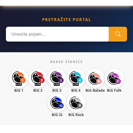
PRETRAŽITE PORTAL
Search
for:
RADIO STANICE
BiG 1
BiG 2
BiG 3
BiG 4
BiG Balade
BiG Folk
BiG iG
BiG Rock