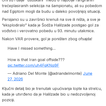
trećeplasiranih selekcija na šampionatu, ali su pobedom
nad Egiptom mogli da budu u daleko povoljnijoj situaciji.
Persijanci su u završnici krenuli na sve ili ništa, a sve je
“eksplodiralo” kada je Šodža Halilzade postigao gol za
vođstvo i verovatno pobedu u 93. minutu utakmice.
Nakon VAR provere, gol je poništen zbog ofsajda!
Have I missed something…
How is that Iran goal offside???
pic.twitter.com/uh4FqKNp9F
— Adriano Del Monte (@adriandelmonte)
June
27, 2026
Ključni detalj bio je trenutak upućivanja lopte ka strelcu,
kada je utvrđeno da je Halilzade bio u nedozvoljenoj
poziciji.