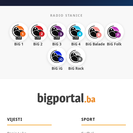
RADIO STANICE
BiG 1
BiG 2
BiG 3
BiG 4
BiG Balade
BiG Folk
BiG iG
BiG Rock
VIJESTI
SPORT