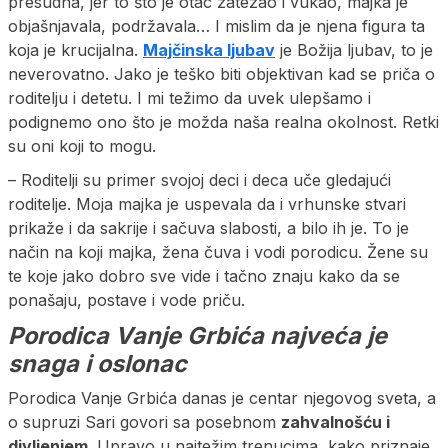
presudna, jer to što je otac zatezao i vukao, majka je
objašnjavala, podržavala… I mislim da je njena figura ta
koja je krucijalna.
Majčinska ljubav
je Božija ljubav, to je
neverovatno. Jako je teško biti objektivan kad se priča o
roditelju i detetu. I mi težimo da uvek ulepšamo i
podignemo ono što je možda naša realna okolnost. Retki
su oni koji to mogu.
– Roditelji su primer svojoj deci i deca uče gledajući
roditelje. Moja majka je uspevala da i vrhunske stvari
prikaže i da sakrije i sačuva slabosti, a bilo ih je. To je
način na koji majka, žena čuva i vodi porodicu. Žene su
te koje jako dobro sve vide i tačno znaju kako da se
ponašaju, postave i vode priču.
Porodica Vanje Grbića najveća je
snaga i oslonac
Porodica Vanje Grbića danas je centar njegovog sveta, a
o supruzi Sari govori sa posebnom
zahvalnošću i
divljenjem
. Upravo u najtežim trenucima, kako priznaje,