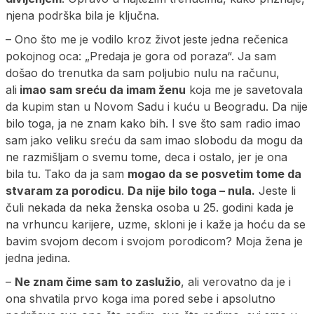
njena podrška bila je ključna.
– Ono što me je vodilo kroz život jeste jedna rečenica
pokojnog oca: „Predaja je gora od poraza“. Ja sam
došao do trenutka da sam poljubio nulu na računu,
ali
imao sam sreću da imam ženu
koja me je savetovala
da kupim stan u Novom Sadu i kuću u Beogradu. Da nije
bilo toga, ja ne znam kako bih. I sve što sam radio imao
sam jako veliku sreću da sam imao slobodu da mogu da
ne razmišljam o svemu tome, deca i ostalo, jer je ona
bila tu. Tako da ja sam
mogao da se posvetim tome da
stvaram za porodicu
.
Da nije bilo toga – nula.
Jeste li
čuli nekada da neka ženska osoba u 25. godini kada je
na vrhuncu karijere, uzme, skloni je i kaže ja hoću da se
bavim svojom decom i svojom porodicom? Moja žena je
jedna jedina.
–
Ne znam čime sam to zaslužio
, ali verovatno da je i
ona shvatila prvo koga ima pored sebe i apsolutno