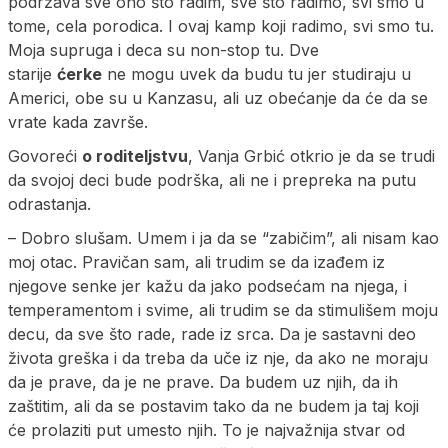
podržava sve ono što radim, sve što radimo, svi smo u
tome, cela porodica. I ovaj kamp koji radimo, svi smo tu.
Moja supruga i deca su non-stop tu. Dve
starije
ćerke
ne mogu uvek da budu tu jer studiraju u
Americi, obe su u Kanzasu, ali uz obećanje da će da se
vrate kada završe.
Govoreći
o roditeljstvu
, Vanja Grbić otkrio je da se trudi
da svojoj deci bude podrška, ali ne i prepreka na putu
odrastanja.
– Dobro slušam. Umem i ja da se “zabičim”, ali nisam kao
moj otac. Pravičan sam, ali trudim se da izađem iz
njegove senke jer kažu da jako podsećam na njega, i
temperamentom i svime, ali trudim se da stimulišem moju
decu, da sve što rade, rade iz srca. Da je sastavni deo
života greška i da treba da uče iz nje, da ako ne moraju
da je prave, da je ne prave. Da budem uz njih, da ih
zaštitim, ali da se postavim tako da ne budem ja taj koji
će prolaziti put umesto njih. To je najvažnija stvar od