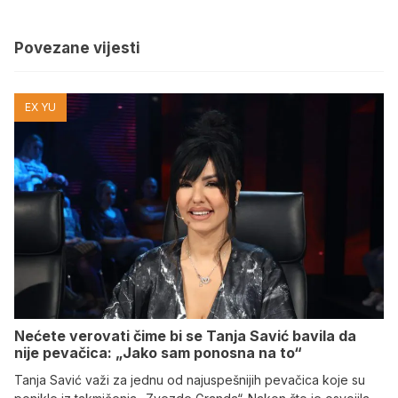
Povezane vijesti
EX YU
Nećete verovati čime bi se Tanja Savić bavila da
nije pevačica: „Jako sam ponosna na to“
Tanja Savić važi za jednu od najuspešnijih pevačica koje su