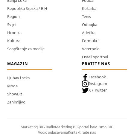
Banja Luka
Fudbal
Republika Srpska / BiH
Košarka
Region
Tenis
Svijet
Odbojka
Hronika
Atletika
Kultura
Formula 1
Saopštenje za medije
Vaterpolo
Ostali sportovi
MAGAZIN
PRATITE NAS
Facebook
Ljubav i seks
Instagram
Moda
X / Twitter
ShowBiz
Zanimljivo
Marketing BIG Radio
Marketing BIGportal.ba
Mi smo BIG
Vodič oglašavanja
Kontaktirajte nas