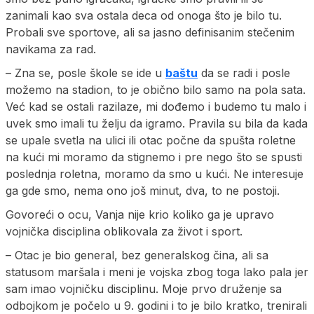
zanimali kao sva ostala deca od onoga što je bilo tu.
Probali sve sportove, ali sa jasno definisanim stečenim
navikama za rad.
– Zna se, posle škole se ide u
baštu
da se radi i posle
možemo na stadion, to je obično bilo samo na pola sata.
Već kad se ostali razilaze, mi dođemo i budemo tu malo i
uvek smo imali tu želju da igramo. Pravila su bila da kada
se upale svetla na ulici ili otac počne da spušta roletne
na kući mi moramo da stignemo i pre nego što se spusti
poslednja roletna, moramo da smo u kući. Ne interesuje
ga gde smo, nema ono još minut, dva, to ne postoji.
Govoreći o ocu, Vanja nije krio koliko ga je upravo
vojnička disciplina oblikovala za život i sport.
– Otac je bio general, bez generalskog čina, ali sa
statusom maršala i meni je vojska zbog toga lako pala jer
sam imao vojničku disciplinu. Moje prvo druženje sa
odbojkom je počelo u 9. godini i to je bilo kratko, trenirali