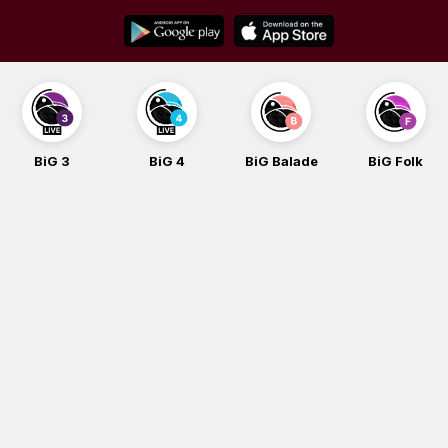
Skip
to
content
BiG 4
BiG Balade
BiG Folk
BiG iG