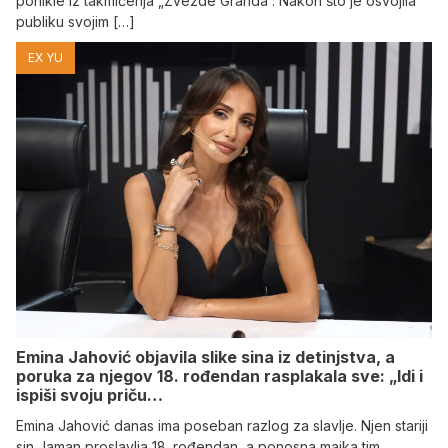
ponikle iz takmičenja „Zvezde Granda“. Nakon što je osvojila
publiku svojim […]
EX YU
Emina Jahović objavila slike sina iz detinjstva, a
poruka za njegov 18. rođendan rasplakala sve: „Idi i
ispiši svoju priču…
Emina Jahović danas ima poseban razlog za slavlje. Njen stariji
sin Jaman proslavlja 18. rođendan, a ponosna majka tim