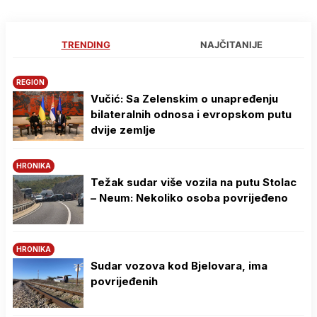
TRENDING
NAJČITANIJE
REGION
Vučić: Sa Zelenskim o unapređenju
bilateralnih odnosa i evropskom putu
dvije zemlje
HRONIKA
Težak sudar više vozila na putu Stolac
– Neum: Nekoliko osoba povrijeđeno
HRONIKA
Sudar vozova kod Bjelovara, ima
povrijeđenih