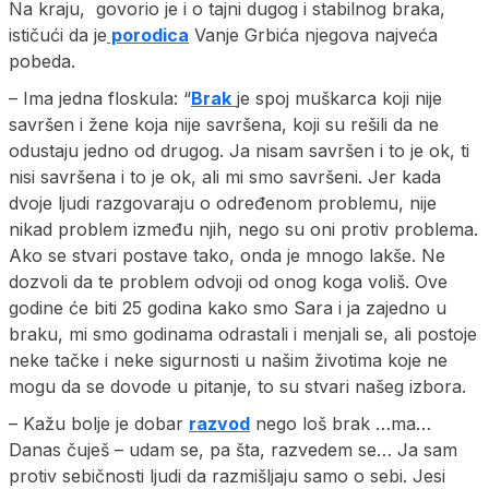
Na kraju, govorio je i o tajni dugog i stabilnog braka,
ističući da je
porodica
Vanje Grbića njegova najveća
pobeda.
– Ima jedna floskula: “
Brak
je spoj muškarca koji nije
savršen i žene koja nije savršena, koji su rešili da ne
odustaju jedno od drugog. Ja nisam savršen i to je ok, ti
nisi savršena i to je ok, ali mi smo savršeni. Jer kada
dvoje ljudi razgovaraju o određenom problemu, nije
nikad problem između njih, nego su oni protiv problema.
Ako se stvari postave tako, onda je mnogo lakše. Ne
dozvoli da te problem odvoji od onog koga voliš. Ove
godine će biti 25 godina kako smo Sara i ja zajedno u
braku, mi smo godinama odrastali i menjali se, ali postoje
neke tačke i neke sigurnosti u našim životima koje ne
mogu da se dovode u pitanje, to su stvari našeg izbora.
– Kažu bolje je dobar
razvod
nego loš brak …ma…
Danas čuješ – udam se, pa šta, razvedem se… Ja sam
protiv sebičnosti ljudi da razmišljaju samo o sebi. Jesi