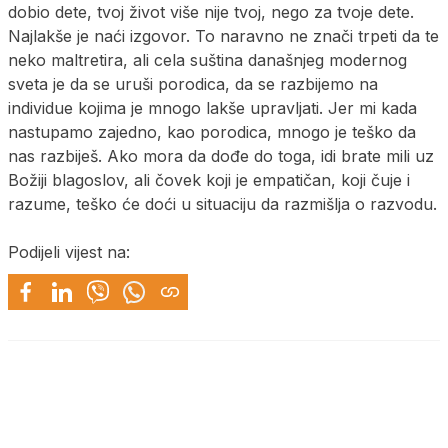
dobio dete, tvoj život više nije tvoj, nego za tvoje dete.
Najlakše je naći izgovor. To naravno ne znači trpeti da te
neko maltretira, ali cela suština današnjeg modernog
sveta je da se uruši porodica, da se razbijemo na
individue kojima je mnogo lakše upravljati. Jer mi kada
nastupamo zajedno, kao porodica, mnogo je teško da
nas razbiješ. Ako mora da dođe do toga, idi brate mili uz
Božiji blagoslov, ali čovek koji je empatičan, koji čuje i
razume, teško će doći u situaciju da razmišlja o razvodu.
Podijeli vijest na: