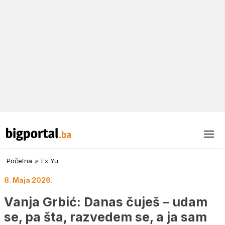
Početna
»
Ex Yu
8. Maja 2026.
Vanja Grbić: Danas čuješ – udam
se, pa šta, razvedem se, a ja sam