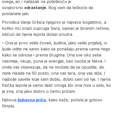
svega, jer i nailazak na poteškoću je
svojevrsno
odrastanje
. Bog vam da teškoće da
postanete jaki.
Porodica Vanje Grbića njegovo je najveće bogatstvo, a
koliko mu znači supruga Sara, opisao je biranim rečima,
ističući da njena lepota dolazi iznutra.
– Ona je prvo veliki čovek, ljudina, jako veliki prijatelj, vi
ljude vidite ne samo kako se ponašaju prema vama nego
kako se odnose i prema drugima. Ona sve oko sebe
nasmeje, okupi, puna je energije, kao osoba je takva. I
onda vas obavezuje, da ne možete da se opustite, da
niste nikada na 50 posto, ona vas tera, ona vas diže. I
najbolje savete koje sam dobio, dobio sam od nje. I njena
fizička lepota je samo delić onoga što ona nosi u sebi, ko
je zna, zna jako dobro o čemu pričam.
Njihova
ljubavna priča
, kako kaže, počela je gotovo
filmski.