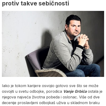
protiv takve sebičnosti
Iako je tokom karijere osvojio gotovo sve što se može
osvojiti u svetu odbojke, porodica
Vanje Grbića
ostala je
njegova najveća životna pobeda i oslonac. Više od dve
decenije proslavljeni odbojkaš uživa u skladnom braku