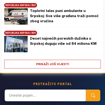
REPUBLIKA SRPSKA / BIH
Toplotni talas puni ambulante u
Srpskoj: Sve više građana traži pomoć
zbog vrućina
REPUBLIKA SRPSKA / BIH
Deset najvećih poreskih dužnika u
Srpskoj duguju više od 84 miliona KM
PRIKAŽI JOŠ VIJESTI
PRETRAŽITE PORTAL
Search
for: