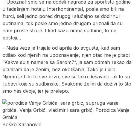
– Upoznali smo se na dodeli nagrada za sportistu godine
u tadašnjem hotelu Interkontinental, posle smo bili na
žurci, seli jedno pored drugog i slučajno se dodirnuli
butinama, tek posle smo jedno drugom priznali da su
nam prošle struje. I kad kažu nema sudbine, to ne
postoji…
– Naša veza je trajala od aprila do avgusta, kad sam
otišao kod njenih na upoznavanje, njen otac me je pitao:
“Kakve su ti namere sa Sarom?”, ja sam odmah rekao da
planiram da je ženim, bez okolišanja. Tako je i bilo.
Njemu je bilo to sve brzo, sve se tako dešavalo, ali to su
ljubavi koje su sudbinske. Svakome želim da doživi to što
smo nas dvoje, jer je prelepo.
Boško Karanović