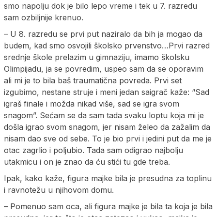
smo napolju dok je bilo lepo vreme i tek u 7. razredu
sam ozbiljnije krenuo.
– U 8. razredu se prvi put naziralo da bih ja mogao da
budem, kad smo osvojili školsko prvenstvo…Prvi razred
srednje škole prelazim u gimnaziju, imamo školsku
Olimpijadu, ja se povredim, uspeo sam da se oporavim
ali mi je to bila baš traumatična povreda. Prvi set
izgubimo, nestane struje i meni jedan saigrač kaže: “Sad
igraš finale i možda nikad više, sad se igra svom
snagom”. Sećam se da sam tada svaku loptu koja mi je
došla igrao svom snagom, jer nisam želeo da zažalim da
nisam dao sve od sebe. To je bio prvi i jedini put da me je
otac zagrlio i poljubio. Tada sam odigrao najbolju
utakmicu i on je znao da ću stići tu gde treba.
Ipak, kako kaže, figura majke bila je presudna za toplinu
i ravnotežu u njihovom domu.
– Pomenuo sam oca, ali figura majke je bila ta koja je bila