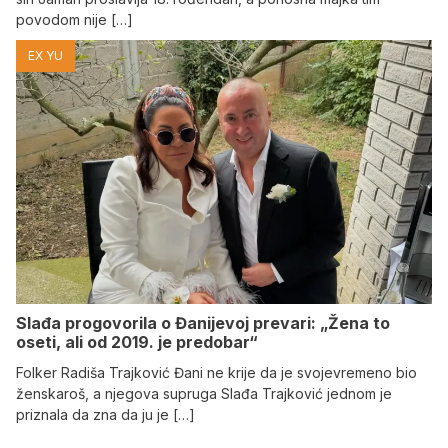
povodom nije […]
EX YU
Slađa progovorila o Đanijevoj prevari: „Žena to
oseti, ali od 2019. je predobar“
Folker Radiša Trajković Đani ne krije da je svojevremeno bio
ženskaroš, a njegova supruga Slađa Trajković jednom je
priznala da zna da ju je […]