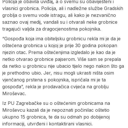
Policija je obavila uviđaj, a o svemu su obaviješteni i
vlasnici grobnica. Policija, ali i nadležne službe Gradskih
groblja o svemu vode istragu, ali kako je nezvanično
saznao ovaj medij, vandali su i otvarali neke grobnice
tragajući valjda za dragocjenostima pokojnika.
“Gospođa koja ima obiteljsku grobnicu rekla mi je da je
oštećena grobnica u kojoj je prije 30 godina pokopan
njezin otac. Prema oštećenjima izgledalo je kao da je
netko otvarao grobnice pajserom. Više sam se prepala
da netko u grobnicu nije ubacio tijelo nego nakon što ga
je prethodno ubio. Jer, nisu mogli ukrasti ništa osim
vjenčanog prstena s pokojnika, ispričala mi je ta
gospođa”, rekla je prodavačica cvijeća na groblju
Miroševac.
Iz PU Zagrebačke su o oštećenim grobnicama na
Miroševcu kazali da je nepoznati počinilac oštetio
ukupno 15 grobnica, te da su odmah po dobijenoj
informaciji, utvrđeni i kontaktirani vlasnici.