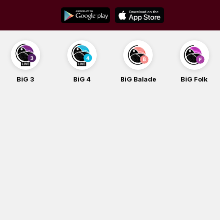
Skip
to
content
BiG 3
BiG 4
BiG Balade
BiG Folk