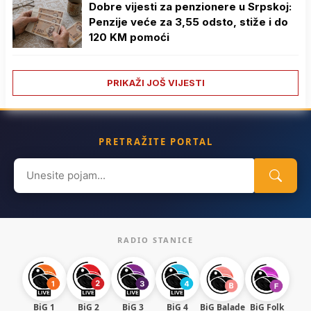
Dobre vijesti za penzionere u Srpskoj:
Penzije veće za 3,55 odsto, stiže i do
120 KM pomoći
PRIKAŽI JOŠ VIJESTI
PRETRAŽITE PORTAL
Search
for:
RADIO STANICE
BiG 1
BiG 2
BiG 3
BiG 4
BiG Balade
BiG Folk