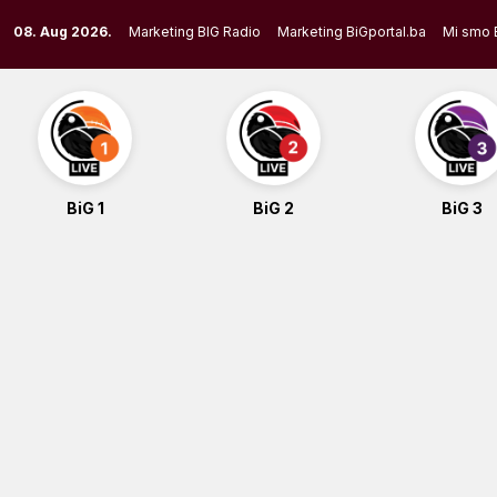
Skip
08. Aug 2026.
Marketing BIG Radio
Marketing BiGportal.ba
Mi smo 
to
content
BiG 1
BiG 2
BiG 3