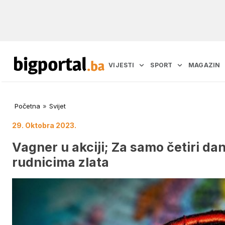
VIJESTI
SPORT
MAGAZIN
Početna
»
Svijet
29. Oktobra 2023.
Vagner u akciji; Za samo četiri da
rudnicima zlata