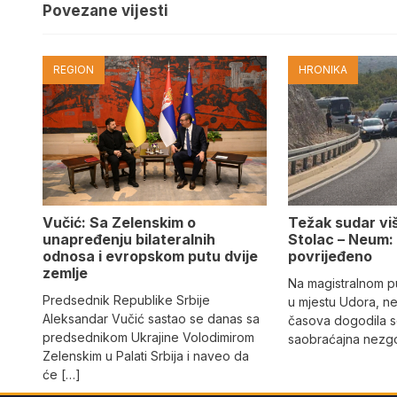
Povezane vijesti
REGION
HRONIKA
Vučić: Sa Zelenskim o
Težak sudar viš
unapređenju bilateralnih
Stolac – Neum:
odnosa i evropskom putu dvije
povrijeđeno
zemlje
Na magistralnom p
Predsednik Republike Srbije
u mjestu Udora, ne
Aleksandar Vučić sastao se danas sa
časova dogodila s
predsednikom Ukrajine Volodimirom
saobraćajna nezgo
Zelenskim u Palati Srbija i naveo da
će […]