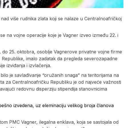
nad više rudnika zlata koji se nalaze u Centralnoafričkoj
́i se na vojne operacije koje je Vagner izveo između 22. i
2. do 25. oktobra, osoblje Vagnerove privatne vojne firme
e Republike, imalo zadatak da pregleda severozapadne
e izviđanja i izvlačenja.
bilo je savlađivanje “oružanih snaga” na teritorijama na
ta za Centralnoafričku Republiku je od najveće važnosti
avajući redovnu disperziju stipendija stanovnicima
pešno izvedena, uz eleminaciju velikog broja članova
tom PMC Vagner, ilegalna enklava, koja se sastojala od