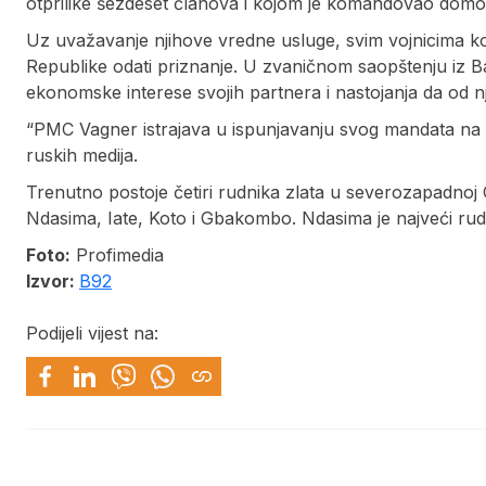
otprilike šezdeset članova i kojom je komandovao domor
Uz uvažavanje njihove vredne usluge, svim vojnicima koji
Republike odati priznanje. U zvaničnom saopštenju iz B
ekonomske interese svojih partnera i nastojanja da od nji
“PMC Vagner istrajava u ispunjavanju svog mandata na af
ruskih medija.
Trenutno postoje četiri rudnika zlata u severozapadnoj C
Ndasima, Iate, Koto i Gbakombo. Ndasima je najveći rud
Foto:
Profimedia
Izvor:
B92
Podijeli vijest na: