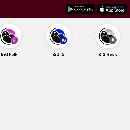
BiG Folk
BiG iG
BiG Rock