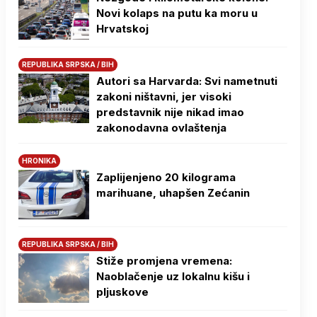
Novi kolaps na putu ka moru u
Hrvatskoj
REPUBLIKA SRPSKA / BIH
Autori sa Harvarda: Svi nametnuti
zakoni ništavni, jer visoki
predstavnik nije nikad imao
zakonodavna ovlaštenja
HRONIKA
Zaplijenjeno 20 kilograma
marihuane, uhapšen Zećanin
REPUBLIKA SRPSKA / BIH
Stiže promjena vremena:
Naoblačenje uz lokalnu kišu i
pljuskove