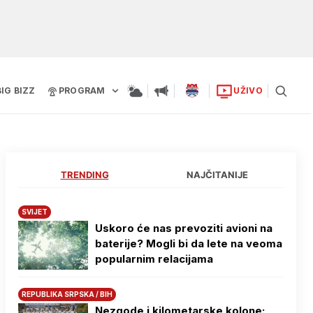
BIG BIZZ
PROGRAM
UŽIVO
TRENDING
NAJČITANIJE
SVIJET
Uskoro će nas prevoziti avioni na
baterije? Mogli bi da lete na veoma
popularnim relacijama
REPUBLIKA SRPSKA / BIH
Nezgode i kilometarske kolone: