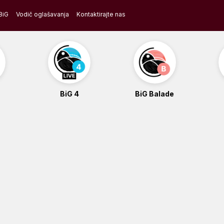
BiG
Vodič oglašavanja
Kontaktirajte nas
BiG 4
BiG Balade