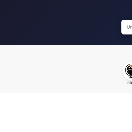
Sear
for:
Bi