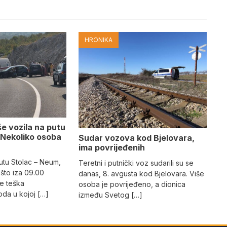
HRONIKA
e vozila na putu
 Nekoliko osoba
Sudar vozova kod Bjelovara,
ima povrijeđenih
utu Stolac – Neum,
Teretni i putnički voz sudarili su se
što iza 09.00
danas, 8. avgusta kod Bjelovara. Više
e teška
osoba je povrijeđeno, a dionica
da u kojoj […]
između Svetog […]