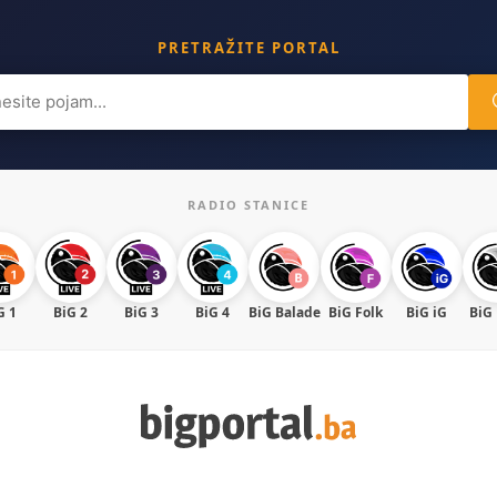
PRETRAŽITE PORTAL
ch
RADIO STANICE
G 1
BiG 2
BiG 3
BiG 4
BiG Balade
BiG Folk
BiG iG
BiG