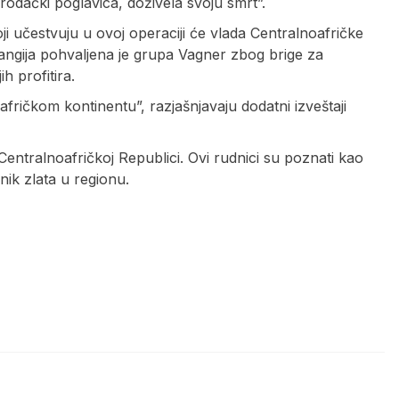
odački poglavica, doživela svoju smrt”.
 učestvuju u ovoj operaciji će vlada Centralnoafričke
angija pohvaljena je grupa Vagner zbog brige za
h profitira.
ričkom kontinentu”, razjašnjavaju dodatni izveštaji
entralnoafričkoj Republici. Ovi rudnici su poznati kao
nik zlata u regionu.